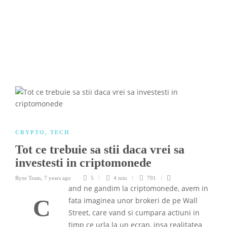
CRYPTO
,
TECH
Tot ce trebuie sa stii daca vrei sa
investesti in criptomonede
Ryze Team
,
7 years ago
5
4 min
791
and ne gandim la criptomonede, avem in
C
fata imaginea unor brokeri de pe Wall
Street, care vand si cumpara actiuni in
timp ce urla la un ecran, insa realitatea