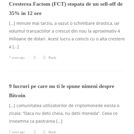
Cresterea Factom (FCT) stopata de un sell-off de
35% in 12 ore
[…] minute mai tarziu, a vazut o schimbare drastica, iar
volumul tranzactiilor a crescut din nou la aproximativ 4
milioane de dolari. Acest lucru a coincis cu o alta crestere
a […]
7 years ago
Reply
9 lucruri pe care nu ti le spune nimeni despre
Bitcoin
[…] comunitatea utilizatorilor de criptomonede exista o
zicala: “Daca nu detii cheia, nu detii moneda”. Ceea ce
inseamna ca pastrarea […]
7 years ago
Reply