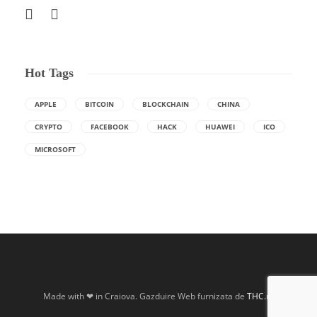
Hot Tags
APPLE
BITCOIN
BLOCKCHAIN
CHINA
CRYPTO
FACEBOOK
HACK
HUAWEI
ICO
MICROSOFT
Made with ❤ in Craiova. Gazduire Web furnizata de
THC.ro