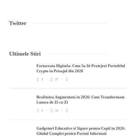
Twitter
Ultimele Stiri
Fortareata Digitala: Cum Sa Iti Protejezi Portofelul
Crypto in Peisajul din 2026
0
37
Realitatea Augmentata in 2026: Cum Transformam
Lumea de Zi cu Zi
0
32
Gadgeturi Educative si Sigure pentru Copii in 2026:
Ghidul Complet pentru Parinti Informati