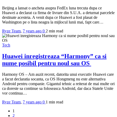
Beijing a lansat o ancheta asupra FedEx luna trecuta dupa ce
Huawei a declarat ca firma de livrare din S.U.A. a deturnat parcelele
destinate acesteia. A venit dupa ce Huawei a fost plasat de
Washington pe o lista neagra la mijlocul lunii mai, fapt care…
Ryze Team
,
7 years ago
0
2 min
read
Tech
Huawei inregistreaza “Harmony” ca si
nume posibil pentru noul sau OS
Harmony OS – Am auzit recent, datorita unui executiv Huawei care
a facut declaratia socanta, ca OS Hongmeng nu este alternativa
Android pentru companie. Gigantul tehnic a reiterat de mai multe ori
ca doreste sa continue sa foloseasca Android, dar daca Statele Unite
vor continua…
Ryze Team
,
7 years ago
0
1 min
read
1
2