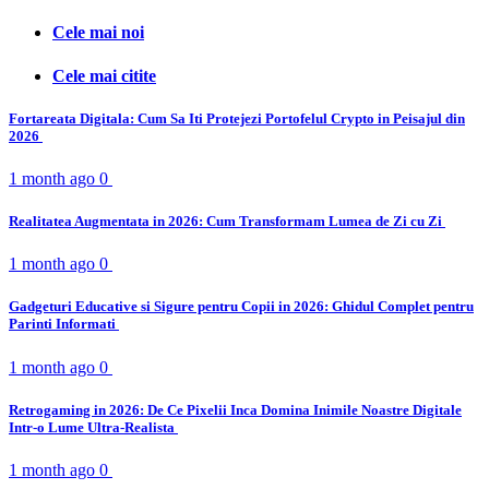
Cele mai noi
Cele mai citite
Fortareata Digitala: Cum Sa Iti Protejezi Portofelul Crypto in Peisajul din
2026
1 month ago
0
Realitatea Augmentata in 2026: Cum Transformam Lumea de Zi cu Zi
1 month ago
0
Gadgeturi Educative si Sigure pentru Copii in 2026: Ghidul Complet pentru
Parinti Informati
1 month ago
0
Retrogaming in 2026: De Ce Pixelii Inca Domina Inimile Noastre Digitale
Intr-o Lume Ultra-Realista
1 month ago
0