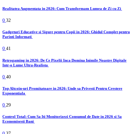
Realitatea Augmentata in 2026: Cum Transformam Lumea de Zi cu Zi
0
32
Gadgeturi Educative si Sigure pentru Copii in 2026: Ghidul Complet pentru
Parinti Informati
0
41
Retrogaming in 2026: De Ce Pixelii Inca Domina Inimile Noastre Digitale
Intr-o Lume Ultra-Realista
0
40
Top Altcoin-uri Promitatoare in 2026: Unde sa Privesti Pentru Crestere
Exponentiala
0
29
Control Total: Cum Sa Iti Monitorizezi Consumul de Date in 2026 si Sa
Economisesti Bani
0
37