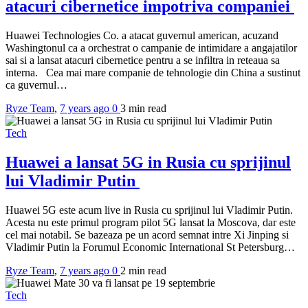
atacuri cibernetice impotriva companiei
Huawei Technologies Co. a atacat guvernul american, acuzand
Washingtonul ca a orchestrat o campanie de intimidare a angajatilor
sai si a lansat atacuri cibernetice pentru a se infiltra in reteaua sa
interna. Cea mai mare companie de tehnologie din China a sustinut
ca guvernul…
Ryze Team
,
7 years ago
0
3 min
read
Tech
Huawei a lansat 5G in Rusia cu sprijinul
lui Vladimir Putin
Huawei 5G este acum live in Rusia cu sprijinul lui Vladimir Putin.
Acesta nu este primul program pilot 5G lansat la Moscova, dar este
cel mai notabil. Se bazeaza pe un acord semnat intre Xi Jinping si
Vladimir Putin la Forumul Economic International St Petersburg…
Ryze Team
,
7 years ago
0
2 min
read
Tech