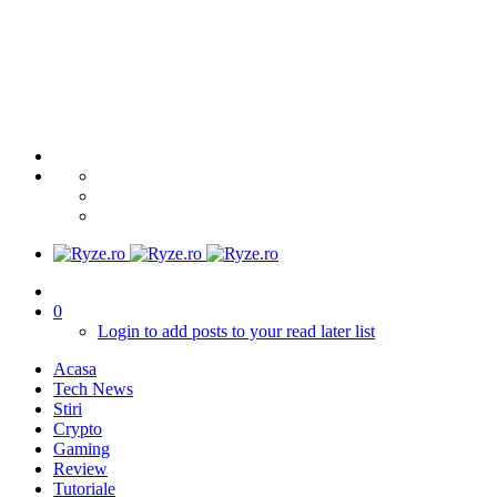
0
Login to add posts to your read later list
Acasa
Tech News
Stiri
Crypto
Gaming
Review
Tutoriale