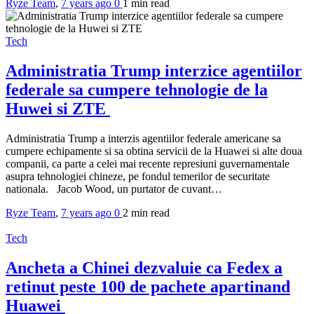
Ryze Team
,
7 years ago
0
1 min
read
Tech
Administratia Trump interzice agentiilor
federale sa cumpere tehnologie de la
Huwei si ZTE
Administratia Trump a interzis agentiilor federale americane sa
cumpere echipamente si sa obtina servicii de la Huawei si alte doua
companii, ca parte a celei mai recente represiuni guvernamentale
asupra tehnologiei chineze, pe fondul temerilor de securitate
nationala. Jacob Wood, un purtator de cuvant…
Ryze Team
,
7 years ago
0
2 min
read
Tech
Ancheta a Chinei dezvaluie ca Fedex a
retinut peste 100 de pachete apartinand
Huawei