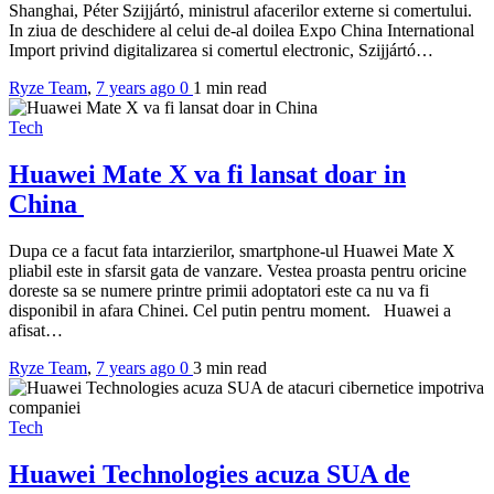
Shanghai, Péter Szijjártó, ministrul afacerilor externe si comertului.
In ziua de deschidere al celui de-al doilea Expo China International
Import privind digitalizarea si comertul electronic, Szijjártó…
Ryze Team
,
7 years ago
0
1 min
read
Tech
Huawei Mate X va fi lansat doar in
China
Dupa ce a facut fata intarzierilor, smartphone-ul Huawei Mate X
pliabil este in sfarsit gata de vanzare. Vestea proasta pentru oricine
doreste sa se numere printre primii adoptatori este ca nu va fi
disponibil in afara Chinei. Cel putin pentru moment. Huawei a
afisat…
Ryze Team
,
7 years ago
0
3 min
read
Tech
Huawei Technologies acuza SUA de