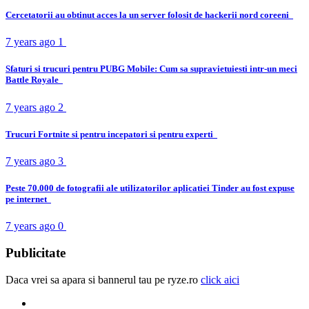
Cercetatorii au obtinut acces la un server folosit de hackerii nord coreeni
7 years ago
1
Sfaturi si trucuri pentru PUBG Mobile: Cum sa supravietuiesti intr-un meci
Battle Royale
7 years ago
2
Trucuri Fortnite si pentru incepatori si pentru experti
7 years ago
3
Peste 70.000 de fotografii ale utilizatorilor aplicatiei Tinder au fost expuse
pe internet
7 years ago
0
Publicitate
Daca vrei sa apara si bannerul tau pe ryze.ro
click aici