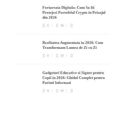
Fortareata Digitala: Cum Sa Iti
Protejezi Portofelul Crypto in Peisajul
din 2026
0
36
Realitatea Augmentata in 2026: Cum
Transformam Lumea de Zi cu Zi
u
0
30
Gadgeturi Educative si Sigure pentru
Copii in 2026: Ghidul Complet pentru
Parinti Informati
0
40