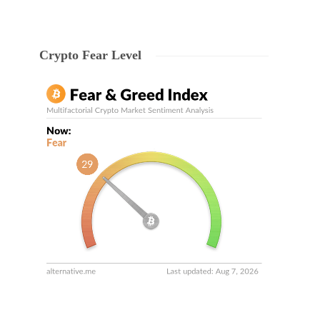
Crypto Fear Level
s,
n