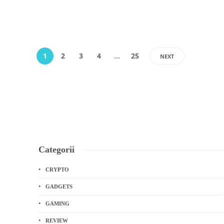
Denisa T.
,
2 months ago
0
14 min
read
1
2
3
4
…
25
NEXT
Categorii
CRYPTO
GADGETS
GAMING
REVIEW