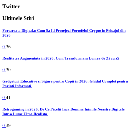
Twitter
Ultimele Stiri
Fortareata Digitala: Cum Sa Iti Protejezi Portofelul Crypto in Peisajul din
2026
0
36
Realitatea Augmentata in 2026: Cum Transformam Lumea de Zi cu Zi
0
30
Gadgeturi Educative si Sigure pentru Copii in 2026: Ghidul Complet pentru
Parinti Informati
0
41
Retrogaming in 2026: De Ce Pixelii Inca Domina Inimile Noastre Digitale
Intr-o Lume Ultra-Realista
0
39