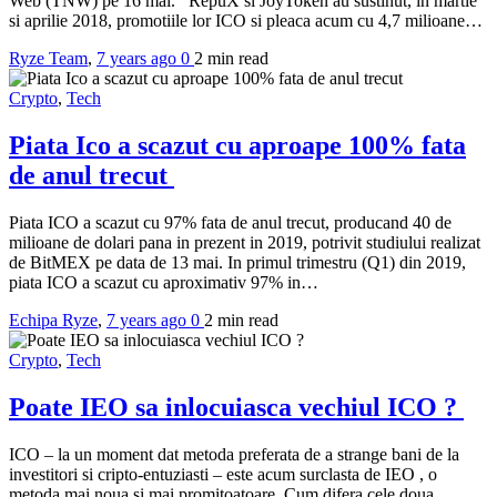
Web (TNW) pe 16 mai. RepuX si JoyToken au sustinut, in martie
si aprilie 2018, promotiile lor ICO si pleaca acum cu 4,7 milioane…
Ryze Team
,
7 years ago
0
2 min
read
Crypto
,
Tech
Piata Ico a scazut cu aproape 100% fata
de anul trecut
Piata ICO a scazut cu 97% fata de anul trecut, producand 40 de
milioane de dolari pana in prezent in 2019, potrivit studiului realizat
de BitMEX pe data de 13 mai. In primul trimestru (Q1) din 2019,
piata ICO a scazut cu aproximativ 97% in…
Echipa Ryze
,
7 years ago
0
2 min
read
Crypto
,
Tech
Poate IEO sa inlocuiasca vechiul ICO ?
ICO – la un moment dat metoda preferata de a strange bani de la
investitori si cripto-entuziasti – este acum surclasta de IEO , o
metoda mai noua si mai promitoatoare. Cum difera cele doua