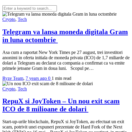
Crypto
,
Tech
Telegram va lansa moneda digitala Gram
in luna octombrie
Asa cum a raportat New York Times pe 27 august, trei investitori
anonimi in oferta initiala de moneda privata (ICO) de 1,7 miliarde de
dolari a Telegram au declarat ca compania a confirmat ca va emite
primele jetoane Gram in doua luni. Scopul pe…
Ryze Team
,
7 years ago
0
1 min
read
Crypto
,
Tech
RepuX si JoyToken – Un nou exit scam
ICO de 8 milioane de dolari
Start-up-urile blockchain, RepuX si JoyToken, au efectuat un exit
scam, potrivit unei expuneri prezentate de Hard Fork of the Next