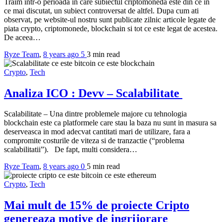
Traim intr-o perioada in care subiectul criptomoneda este din ce in
ce mai discutat, un subiect controversat de altfel. Dupa cum ati
observat, pe website-ul nostru sunt publicate zilnic articole legate de
piata crypto, criptomonede, blockchain si tot ce este legat de acestea.
De aceea…
Ryze Team
,
8 years ago
5
3 min
read
Crypto
,
Tech
Analiza ICO : Devv – Scalabilitate
Scalabilitate – Una dintre problemele majore cu tehnologia
blockchain este ca platformele care stau la baza nu sunt in masura sa
deserveasca in mod adecvat cantitati mari de utilizare, fara a
compromite costurile de viteza si de tranzactie (“problema
scalabilitatii”). De fapt, multi considera…
Ryze Team
,
8 years ago
0
5 min
read
Crypto
,
Tech
Mai mult de 15% de proiecte Cripto
genereaza motive de ingrijorare