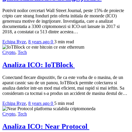
Potrivit noilor cercetari Wall Street Journal, peste 15% de proiecte
cripto care strang fonduri prin oferta initiala de monede (ICO)
genereaza motive de ingrijorare. Investigatia, care a analizat
documentatia a 3300 criptomonezi si ICO-uri lansate in 2017 si
2018, a constatat ca 513 dintre acestea…
Echipa Ryze
,
8 years ago
0
3 min
read
Crypto
,
Tech
Analiza ICO: IoTBlock
Conectand fiecare dispozitiv, fie ca este vorba de o masina, de un
aparat casnic sau de un panou, IoTBlock permite colectarea si
analiza datelor intr-un mod mai eficient, mai rapid si mai ieftin. Sa
consideram ca tocmai s-a produs un accident de masina destul de…
Echipa Ryze
,
8 years ago
0
5 min
read
Crypto
,
Tech
Analiza ICO: Near Protocol