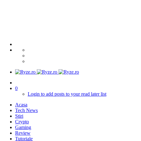
0
Login to add posts to your read later list
Acasa
Tech News
Stiri
Crypto
Gaming
Review
Tutoriale