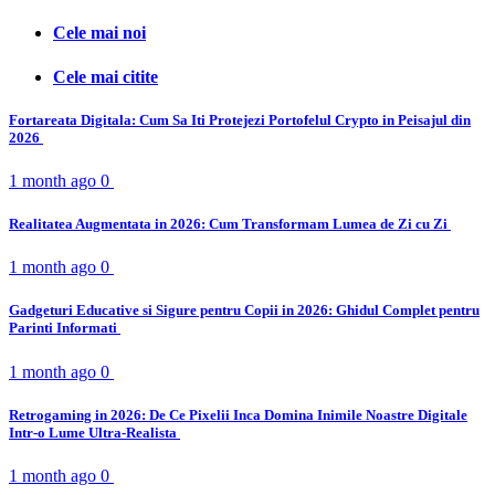
Cele mai noi
Cele mai citite
Fortareata Digitala: Cum Sa Iti Protejezi Portofelul Crypto in Peisajul din
2026
1 month ago
0
Realitatea Augmentata in 2026: Cum Transformam Lumea de Zi cu Zi
1 month ago
0
Gadgeturi Educative si Sigure pentru Copii in 2026: Ghidul Complet pentru
Parinti Informati
1 month ago
0
Retrogaming in 2026: De Ce Pixelii Inca Domina Inimile Noastre Digitale
Intr-o Lume Ultra-Realista
1 month ago
0