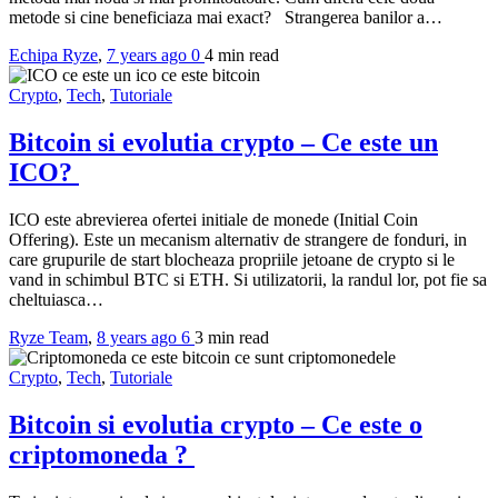
metode si cine beneficiaza mai exact? Strangerea banilor a…
Echipa Ryze
,
7 years ago
0
4 min
read
Crypto
,
Tech
,
Tutoriale
Bitcoin si evolutia crypto – Ce este un
ICO?
ICO este abrevierea ofertei initiale de monede (Initial Coin
Offering). Este un mecanism alternativ de strangere de fonduri, in
care grupurile de start blocheaza propriile jetoane de crypto si le
vand in schimbul BTC si ETH. Si utilizatorii, la randul lor, pot fie sa
cheltuiasca…
Ryze Team
,
8 years ago
6
3 min
read
Crypto
,
Tech
,
Tutoriale
Bitcoin si evolutia crypto – Ce este o
criptomoneda ?