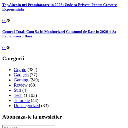
Top Altcoin-uri Promitatoare in 2026: Unde sa Privesti Pentru Crestere
Exponentiala
0
28
Control Total: Cum Sa Iti Monitorizezi Consumul de Date in 2026 si Sa
Economisesti Bani
0
36
Categorii
Crypto
(382)
Gadgets
(37)
Gaming
(249)
Review
(68)
Stiri
(4)
Tech
(1,103)
Tutoriale
(44)
Uncategorized
(33)
Aboneaza-te la newsletter