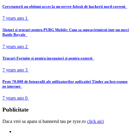
Cercetatorii au obtinut acces la un server folosit de hackerii nord coreeni
7 years ago
1
Sfaturi si trucuri pentru PUBG Mobile: Cum sa supravietuiesti intr-un meci
Battle Royale
7 years ago
2
Trucuri Fortnite si pentru incepatori si pentru experti
7 years ago
3
Peste 70.000 de fotografii ale utilizatorilor aplicatiei Tinder au fost expuse
pe internet
7 years ago
0
Publicitate
Daca vrei sa apara si bannerul tau pe ryze.ro
click aici