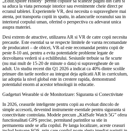
„EduExplore History” permit copiilor sa scaneze pagini din carti si
sa aduca la viata personaje istorice sau evenimente cheie direct pe
ecranul tabletei. Experientele VR, desi necesita o supraveghere mai
atenta, pot transporta copiii in spatiu, in adancurile oceanului sau in
interiorul corpului uman, oferind o perspectiva cu adevarat unica
asupra materiei.
Desi extrem de atractive, utilizarea AR si VR de catre copii necesita
precautie. Este esential sa se respecte limitele de varsta recomandate
de producatori – de obicei, VR-ul este recomandat pentru copii de
peste 8-10 ani, pentru a evita potentialele probleme legate de
dezvoltarea vederii si a echilibrului. Sesiunile trebuie sa fie scurte
(nu mai mult de 15-20 de minute o data) si supravegheate de un
adult. Un studiu recent din Q1 2026 a indicat ca 40% dintre scolile
primare din tarile nordice au integrat deja aplicatii AR in curriculum,
iar adoptia la nivel global este in crestere rapida, demonstrand
potentialul enorm al acestor tehnologii in educatie.
Gadgeturi Wearable si de Monitorizare: Siguranta si Conectivitate
In 2026, ceasurile inteligente pentru copii au evoluat dincolo de
simple accesorii, devenind instrumente esentiale pentru siguranta si
conectivitate controlata. Modele precum „KidSafe Watch 5G” ofera
functionalitati GPS precise, permitand parintilor sa stie in
permanenta unde se afla copilul. Pe langa localizare, aceste ceasuri
includ butoane SOS, prin care copilul poate alerta imediat parintii in