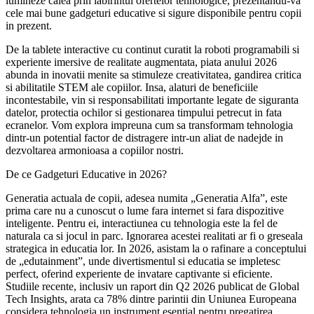
lumineze calea prin labirintul ofertelor tehnologice, prezentandu-va
cele mai bune gadgeturi educative si sigure disponibile pentru copii
in prezent.
De la tablete interactive cu continut curatit la roboti programabili si
experiente imersive de realitate augmentata, piata anului 2026
abunda in inovatii menite sa stimuleze creativitatea, gandirea critica
si abilitatile STEM ale copiilor. Insa, alaturi de beneficiile
incontestabile, vin si responsabilitati importante legate de siguranta
datelor, protectia ochilor si gestionarea timpului petrecut in fata
ecranelor. Vom explora impreuna cum sa transformam tehnologia
dintr-un potential factor de distragere intr-un aliat de nadejde in
dezvoltarea armonioasa a copiilor nostri.
De ce Gadgeturi Educative in 2026?
Generatia actuala de copii, adesea numita „Generatia Alfa”, este
prima care nu a cunoscut o lume fara internet si fara dispozitive
inteligente. Pentru ei, interactiunea cu tehnologia este la fel de
naturala ca si jocul in parc. Ignorarea acestei realitati ar fi o greseala
strategica in educatia lor. In 2026, asistam la o rafinare a conceptului
de „edutainment”, unde divertismentul si educatia se impletesc
perfect, oferind experiente de invatare captivante si eficiente.
Studiile recente, inclusiv un raport din Q2 2026 publicat de Global
Tech Insights, arata ca 78% dintre parintii din Uniunea Europeana
considera tehnologia un instrument esential pentru pregatirea