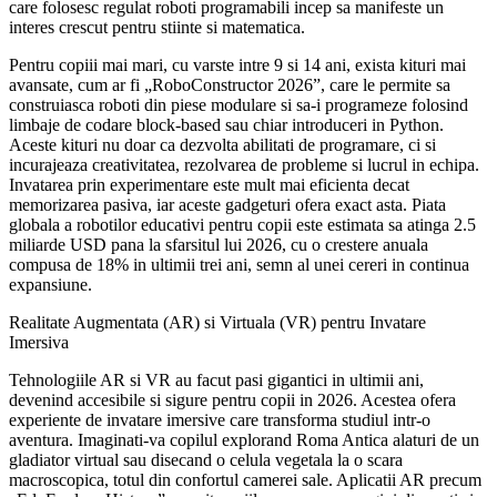
care folosesc regulat roboti programabili incep sa manifeste un
interes crescut pentru stiinte si matematica.
Pentru copiii mai mari, cu varste intre 9 si 14 ani, exista kituri mai
avansate, cum ar fi „RoboConstructor 2026”, care le permite sa
construiasca roboti din piese modulare si sa-i programeze folosind
limbaje de codare block-based sau chiar introduceri in Python.
Aceste kituri nu doar ca dezvolta abilitati de programare, ci si
incurajeaza creativitatea, rezolvarea de probleme si lucrul in echipa.
Invatarea prin experimentare este mult mai eficienta decat
memorizarea pasiva, iar aceste gadgeturi ofera exact asta. Piata
globala a robotilor educativi pentru copii este estimata sa atinga 2.5
miliarde USD pana la sfarsitul lui 2026, cu o crestere anuala
compusa de 18% in ultimii trei ani, semn al unei cereri in continua
expansiune.
Realitate Augmentata (AR) si Virtuala (VR) pentru Invatare
Imersiva
Tehnologiile AR si VR au facut pasi gigantici in ultimii ani,
devenind accesibile si sigure pentru copii in 2026. Acestea ofera
experiente de invatare imersive care transforma studiul intr-o
aventura. Imaginati-va copilul explorand Roma Antica alaturi de un
gladiator virtual sau disecand o celula vegetala la o scara
macroscopica, totul din confortul camerei sale. Aplicatii AR precum