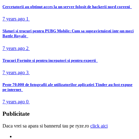
Cercetatorii au obtinut acces la un server folosit de hackerii nord coreeni
7 years ago
1
Sfaturi si trucuri pentru PUBG Mobile: Cum sa supravietuiesti intr-un meci
Battle Royale
7 years ago
2
Trucuri Fortnite si pentru incepatori si pentru experti
7 years ago
3
Peste 70.000 de fotografii ale utilizatorilor aplicatiei Tinder au fost expuse
pe internet
7 years ago
0
Publicitate
Daca vrei sa apara si bannerul tau pe ryze.ro
click aici