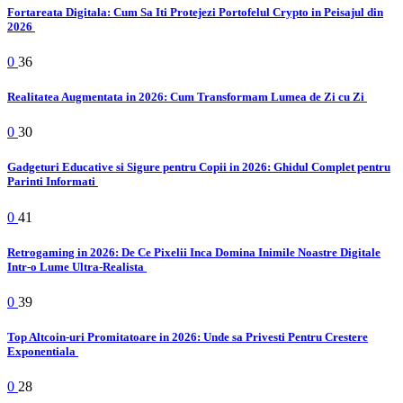
Fortareata Digitala: Cum Sa Iti Protejezi Portofelul Crypto in Peisajul din
2026
0
36
Realitatea Augmentata in 2026: Cum Transformam Lumea de Zi cu Zi
0
30
Gadgeturi Educative si Sigure pentru Copii in 2026: Ghidul Complet pentru
Parinti Informati
0
41
Retrogaming in 2026: De Ce Pixelii Inca Domina Inimile Noastre Digitale
Intr-o Lume Ultra-Realista
0
39
Top Altcoin-uri Promitatoare in 2026: Unde sa Privesti Pentru Crestere
Exponentiala
0
28