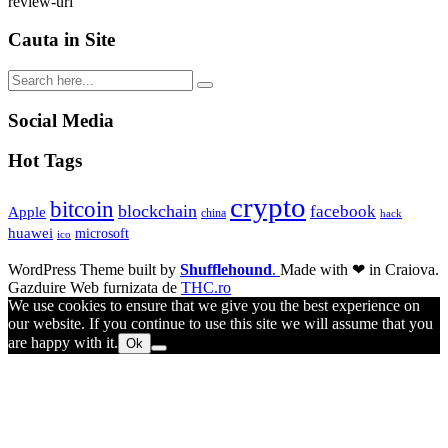
review-uri
Cauta in Site
Social Media
Hot Tags
crypto
bitcoin
blockchain
facebook
Apple
china
hack
huawei
microsoft
ico
WordPress Theme built by
Shufflehound
.
Made with ❤ in Craiova.
Gazduire Web furnizata de
THC.ro
We use cookies to ensure that we give you the best experience on
our website. If you continue to use this site we will assume that you
are happy with it.
Ok