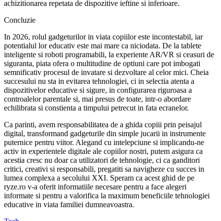
achizitionarea repetata de dispozitive ieftine si inferioare.
Concluzie
In 2026, rolul gadgeturilor in viata copiilor este incontestabil, iar
potentialul lor educativ este mai mare ca niciodata. De la tablete
inteligente si roboti programabili, la experiente AR/VR si ceasuri de
siguranta, piata ofera o multitudine de optiuni care pot imbogati
semnificativ procesul de invatare si dezvoltare al celor mici. Cheia
succesului nu sta in evitarea tehnologiei, ci in selectia atenta a
dispozitivelor educative si sigure, in configurarea riguroasa a
controalelor parentale si, mai presus de toate, intr-o abordare
echilibrata si constienta a timpului petrecut in fata ecranelor.
Ca parinti, avem responsabilitatea de a ghida copiii prin peisajul
digital, transformand gadgeturile din simple jucarii in instrumente
puternice pentru viitor. Alegand cu intelepciune si implicandu-ne
activ in experientele digitale ale copiilor nostri, putem asigura ca
acestia cresc nu doar ca utilizatori de tehnologie, ci ca ganditori
critici, creativi si responsabili, pregatiti sa navigheze cu succes in
lumea complexa a secolului XXI. Speram ca acest ghid de pe
ryze.ro v-a oferit informatiile necesare pentru a face alegeri
informate si pentru a valorifica la maximum beneficiile tehnologiei
educative in viata familiei dumneavoastra.