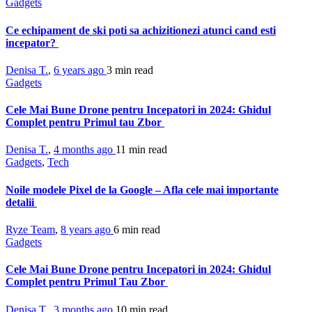
Gadgets
Ce echipament de ski poti sa achizitionezi atunci cand esti
incepator?
Denisa T.
,
6 years ago
3 min
read
Gadgets
Cele Mai Bune Drone pentru Incepatori in 2024: Ghidul
Complet pentru Primul tau Zbor
Denisa T.
,
4 months ago
11 min
read
Gadgets
,
Tech
Noile modele Pixel de la Google – Afla cele mai importante
detalii
Ryze Team
,
8 years ago
6 min
read
Gadgets
Cele Mai Bune Drone pentru Incepatori in 2024: Ghidul
Complet pentru Primul Tau Zbor
Denisa T.
,
3 months ago
10 min
read