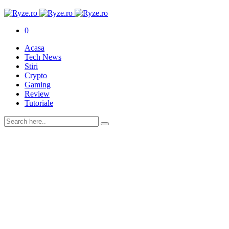
0
Acasa
Tech News
Stiri
Crypto
Gaming
Review
Tutoriale