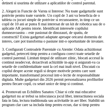
detineti si usurinta de utilizare a aplicatiilor de control parental.
2. Alegeti in Functie de Varsta si Interese: Nu toate gadgeturile sunt
potrivite pentru toate varstele. Un copil de 3 ani va beneficia de o
tableta cu jocuri simple de potrivire si recunoastere, in timp ce un
copil de 10 ani ar putea fi mai interesat de un kit de robotica sau de o
aplicatie AR pentru istorie. Identificati interesele copilului
dumneavoastra – este pasionat de dinozauri, de spatiu, de
constructii? Exista gadgeturi adaptate aproape oricarui domeniu de
interes, care pot transforma o pasiune intr-o oportunitate de invatare.
3. Configurati Controalele Parentale cu Atentie: Odata achizitionat
gadgetul, petreceti timp pentru a configura corect toate setarile de
control parental. Limitati timpul de utilizare zilnic, blocati accesul la
continut neadecvat, dezactivati achizitiile in-app si asigurati-va ca
setarile de confidentialitate sunt la cel mai inalt nivel. Discutati cu
copilul despre aceste reguli si despre motivele pentru care sunt
importante, transformand procesul intr-o lectie de responsabilitate
digitala. Multe gadgeturi din 2026 permit personalizarea profilurilor
pentru fiecare copil, cu setari unice de timp si continut.
4. Promovati un Echilibru Sanatos: Chiar si cele mai educative
gadgeturi nu ar trebui sa inlocuiasca jocul liber, interactiunea sociala
fata in fata, lectura traditionala sau activitatile in aer liber. Stabiliti un
program clar care sa includa timp pentru ecran, dar si timp pentru