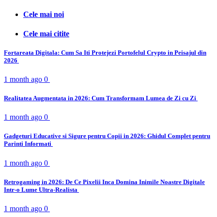
Cele mai noi
Cele mai citite
Fortareata Digitala: Cum Sa Iti Protejezi Portofelul Crypto in Peisajul din
2026
1 month ago
0
Realitatea Augmentata in 2026: Cum Transformam Lumea de Zi cu Zi
1 month ago
0
Gadgeturi Educative si Sigure pentru Copii in 2026: Ghidul Complet pentru
Parinti Informati
1 month ago
0
Retrogaming in 2026: De Ce Pixelii Inca Domina Inimile Noastre Digitale
Intr-o Lume Ultra-Realista
1 month ago
0