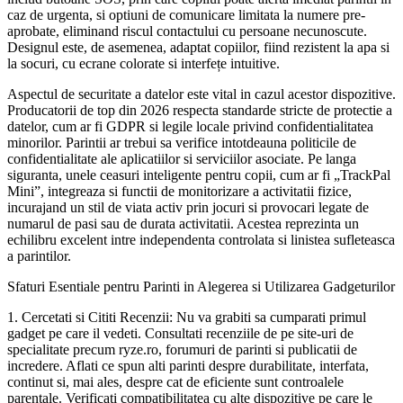
caz de urgenta, si optiuni de comunicare limitata la numere pre-
aprobate, eliminand riscul contactului cu persoane necunoscute.
Designul este, de asemenea, adaptat copiilor, fiind rezistent la apa si
la socuri, cu ecrane colorate si interfețe intuitive.
Aspectul de securitate a datelor este vital in cazul acestor dispozitive.
Producatorii de top din 2026 respecta standarde stricte de protectie a
datelor, cum ar fi GDPR si legile locale privind confidentialitatea
minorilor. Parintii ar trebui sa verifice intotdeauna politicile de
confidentialitate ale aplicatiilor si serviciilor asociate. Pe langa
siguranta, unele ceasuri inteligente pentru copii, cum ar fi „TrackPal
Mini”, integreaza si functii de monitorizare a activitatii fizice,
incurajand un stil de viata activ prin jocuri si provocari legate de
numarul de pasi sau de durata activitatii. Acestea reprezinta un
echilibru excelent intre independenta controlata si linistea sufleteasca
a parintilor.
Sfaturi Esentiale pentru Parinti in Alegerea si Utilizarea Gadgeturilor
1. Cercetati si Cititi Recenzii: Nu va grabiti sa cumparati primul
gadget pe care il vedeti. Consultati recenziile de pe site-uri de
specialitate precum ryze.ro, forumuri de parinti si publicatii de
incredere. Aflati ce spun alti parinti despre durabilitate, interfata,
continut si, mai ales, despre cat de eficiente sunt controalele
parentale. Verificati compatibilitatea cu alte dispozitive pe care le