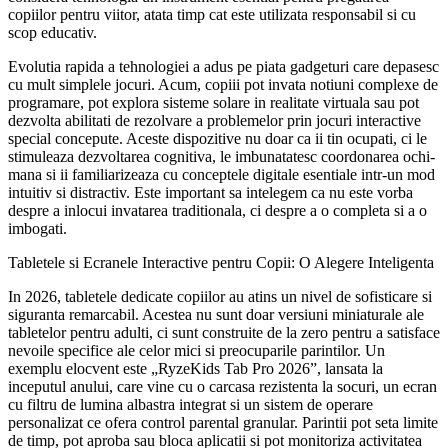
copiilor pentru viitor, atata timp cat este utilizata responsabil si cu
scop educativ.
Evolutia rapida a tehnologiei a adus pe piata gadgeturi care depasesc
cu mult simplele jocuri. Acum, copiii pot invata notiuni complexe de
programare, pot explora sisteme solare in realitate virtuala sau pot
dezvolta abilitati de rezolvare a problemelor prin jocuri interactive
special concepute. Aceste dispozitive nu doar ca ii tin ocupati, ci le
stimuleaza dezvoltarea cognitiva, le imbunatatesc coordonarea ochi-
mana si ii familiarizeaza cu conceptele digitale esentiale intr-un mod
intuitiv si distractiv. Este important sa intelegem ca nu este vorba
despre a inlocui invatarea traditionala, ci despre a o completa si a o
imbogati.
Tabletele si Ecranele Interactive pentru Copii: O Alegere Inteligenta
In 2026, tabletele dedicate copiilor au atins un nivel de sofisticare si
siguranta remarcabil. Acestea nu sunt doar versiuni miniaturale ale
tabletelor pentru adulti, ci sunt construite de la zero pentru a satisface
nevoile specifice ale celor mici si preocuparile parintilor. Un
exemplu elocvent este „RyzeKids Tab Pro 2026”, lansata la
inceputul anului, care vine cu o carcasa rezistenta la socuri, un ecran
cu filtru de lumina albastra integrat si un sistem de operare
personalizat ce ofera control parental granular. Parintii pot seta limite
de timp, pot aproba sau bloca aplicatii si pot monitoriza activitatea