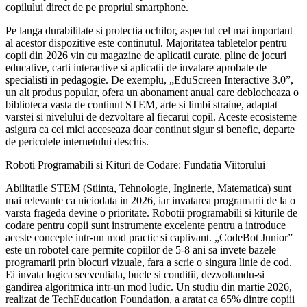
copilului direct de pe propriul smartphone.
Pe langa durabilitate si protectia ochilor, aspectul cel mai important
al acestor dispozitive este continutul. Majoritatea tabletelor pentru
copii din 2026 vin cu magazine de aplicatii curate, pline de jocuri
educative, carti interactive si aplicatii de invatare aprobate de
specialisti in pedagogie. De exemplu, „EduScreen Interactive 3.0”,
un alt produs popular, ofera un abonament anual care deblocheaza o
biblioteca vasta de continut STEM, arte si limbi straine, adaptat
varstei si nivelului de dezvoltare al fiecarui copil. Aceste ecosisteme
asigura ca cei mici acceseaza doar continut sigur si benefic, departe
de pericolele internetului deschis.
Roboti Programabili si Kituri de Codare: Fundatia Viitorului
Abilitatile STEM (Stiinta, Tehnologie, Inginerie, Matematica) sunt
mai relevante ca niciodata in 2026, iar invatarea programarii de la o
varsta frageda devine o prioritate. Robotii programabili si kiturile de
codare pentru copii sunt instrumente excelente pentru a introduce
aceste concepte intr-un mod practic si captivant. „CodeBot Junior”
este un robotel care permite copiilor de 5-8 ani sa invete bazele
programarii prin blocuri vizuale, fara a scrie o singura linie de cod.
Ei invata logica secventiala, bucle si conditii, dezvoltandu-si
gandirea algoritmica intr-un mod ludic. Un studiu din martie 2026,
realizat de TechEducation Foundation, a aratat ca 65% dintre copiii