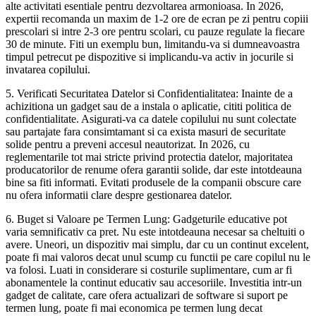
alte activitati esentiale pentru dezvoltarea armonioasa. In 2026,
expertii recomanda un maxim de 1-2 ore de ecran pe zi pentru copiii
prescolari si intre 2-3 ore pentru scolari, cu pauze regulate la fiecare
30 de minute. Fiti un exemplu bun, limitandu-va si dumneavoastra
timpul petrecut pe dispozitive si implicandu-va activ in jocurile si
invatarea copilului.
5. Verificati Securitatea Datelor si Confidentialitatea: Inainte de a
achizitiona un gadget sau de a instala o aplicatie, cititi politica de
confidentialitate. Asigurati-va ca datele copilului nu sunt colectate
sau partajate fara consimtamant si ca exista masuri de securitate
solide pentru a preveni accesul neautorizat. In 2026, cu
reglementarile tot mai stricte privind protectia datelor, majoritatea
producatorilor de renume ofera garantii solide, dar este intotdeauna
bine sa fiti informati. Evitati produsele de la companii obscure care
nu ofera informatii clare despre gestionarea datelor.
6. Buget si Valoare pe Termen Lung: Gadgeturile educative pot
varia semnificativ ca pret. Nu este intotdeauna necesar sa cheltuiti o
avere. Uneori, un dispozitiv mai simplu, dar cu un continut excelent,
poate fi mai valoros decat unul scump cu functii pe care copilul nu le
va folosi. Luati in considerare si costurile suplimentare, cum ar fi
abonamentele la continut educativ sau accesoriile. Investitia intr-un
gadget de calitate, care ofera actualizari de software si suport pe
termen lung, poate fi mai economica pe termen lung decat