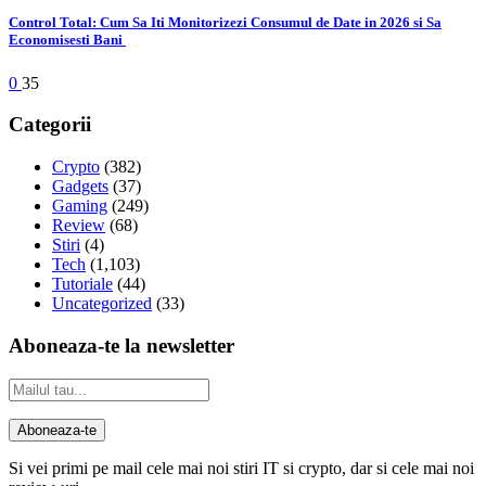
Control Total: Cum Sa Iti Monitorizezi Consumul de Date in 2026 si Sa
Economisesti Bani
0
35
Categorii
Crypto
(382)
Gadgets
(37)
Gaming
(249)
Review
(68)
Stiri
(4)
Tech
(1,103)
Tutoriale
(44)
Uncategorized
(33)
Aboneaza-te la newsletter
Si vei primi pe mail cele mai noi stiri IT si crypto, dar si cele mai noi