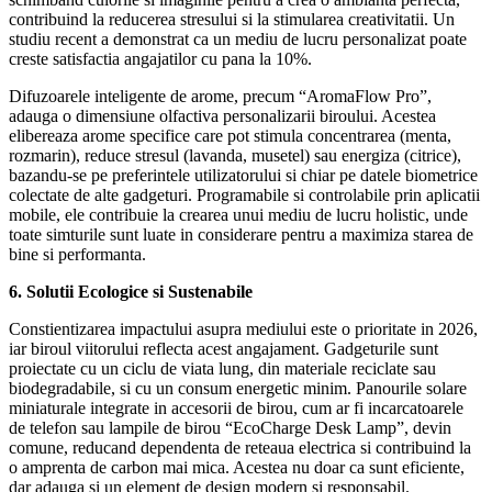
contribuind la reducerea stresului si la stimularea creativitatii. Un
studiu recent a demonstrat ca un mediu de lucru personalizat poate
creste satisfactia angajatilor cu pana la 10%.
Difuzoarele inteligente de arome, precum “AromaFlow Pro”,
adauga o dimensiune olfactiva personalizarii biroului. Acestea
elibereaza arome specifice care pot stimula concentrarea (menta,
rozmarin), reduce stresul (lavanda, musetel) sau energiza (citrice),
bazandu-se pe preferintele utilizatorului si chiar pe datele biometrice
colectate de alte gadgeturi. Programabile si controlabile prin aplicatii
mobile, ele contribuie la crearea unui mediu de lucru holistic, unde
toate simturile sunt luate in considerare pentru a maximiza starea de
bine si performanta.
6. Solutii Ecologice si Sustenabile
Constientizarea impactului asupra mediului este o prioritate in 2026,
iar biroul viitorului reflecta acest angajament. Gadgeturile sunt
proiectate cu un ciclu de viata lung, din materiale reciclate sau
biodegradabile, si cu un consum energetic minim. Panourile solare
miniaturale integrate in accesorii de birou, cum ar fi incarcatoarele
de telefon sau lampile de birou “EcoCharge Desk Lamp”, devin
comune, reducand dependenta de reteaua electrica si contribuind la
o amprenta de carbon mai mica. Acestea nu doar ca sunt eficiente,
dar adauga si un element de design modern si responsabil.