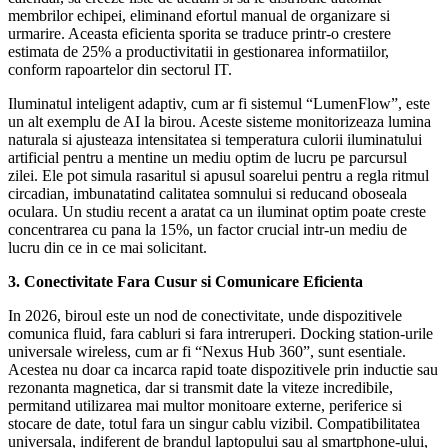
membrilor echipei, eliminand efortul manual de organizare si
urmarire. Aceasta eficienta sporita se traduce printr-o crestere
estimata de 25% a productivitatii in gestionarea informatiilor,
conform rapoartelor din sectorul IT.
Iluminatul inteligent adaptiv, cum ar fi sistemul “LumenFlow”, este
un alt exemplu de AI la birou. Aceste sisteme monitorizeaza lumina
naturala si ajusteaza intensitatea si temperatura culorii iluminatului
artificial pentru a mentine un mediu optim de lucru pe parcursul
zilei. Ele pot simula rasaritul si apusul soarelui pentru a regla ritmul
circadian, imbunatatind calitatea somnului si reducand oboseala
oculara. Un studiu recent a aratat ca un iluminat optim poate creste
concentrarea cu pana la 15%, un factor crucial intr-un mediu de
lucru din ce in ce mai solicitant.
3. Conectivitate Fara Cusur si Comunicare Eficienta
In 2026, biroul este un nod de conectivitate, unde dispozitivele
comunica fluid, fara cabluri si fara intreruperi. Docking station-urile
universale wireless, cum ar fi “Nexus Hub 360”, sunt esentiale.
Acestea nu doar ca incarca rapid toate dispozitivele prin inductie sau
rezonanta magnetica, dar si transmit date la viteze incredibile,
permitand utilizarea mai multor monitoare externe, periferice si
stocare de date, totul fara un singur cablu vizibil. Compatibilitatea
universala, indiferent de brandul laptopului sau al smartphone-ului,