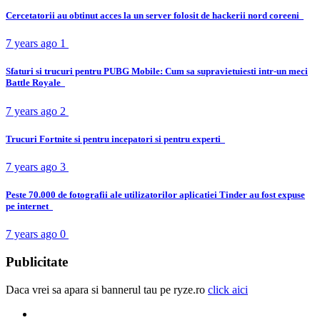
Cercetatorii au obtinut acces la un server folosit de hackerii nord coreeni
7 years ago
1
Sfaturi si trucuri pentru PUBG Mobile: Cum sa supravietuiesti intr-un meci
Battle Royale
7 years ago
2
Trucuri Fortnite si pentru incepatori si pentru experti
7 years ago
3
Peste 70.000 de fotografii ale utilizatorilor aplicatiei Tinder au fost expuse
pe internet
7 years ago
0
Publicitate
Daca vrei sa apara si bannerul tau pe ryze.ro
click aici