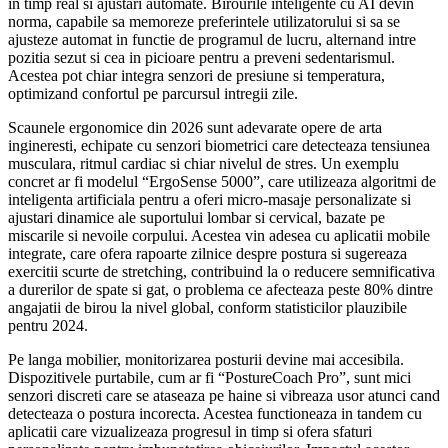
in timp real si ajustari automate. Birourile inteligente cu AI devin
norma, capabile sa memoreze preferintele utilizatorului si sa se
ajusteze automat in functie de programul de lucru, alternand intre
pozitia sezut si cea in picioare pentru a preveni sedentarismul.
Acestea pot chiar integra senzori de presiune si temperatura,
optimizand confortul pe parcursul intregii zile.
Scaunele ergonomice din 2026 sunt adevarate opere de arta
ingineresti, echipate cu senzori biometrici care detecteaza tensiunea
musculara, ritmul cardiac si chiar nivelul de stres. Un exemplu
concret ar fi modelul “ErgoSense 5000”, care utilizeaza algoritmi de
inteligenta artificiala pentru a oferi micro-masaje personalizate si
ajustari dinamice ale suportului lombar si cervical, bazate pe
miscarile si nevoile corpului. Acestea vin adesea cu aplicatii mobile
integrate, care ofera rapoarte zilnice despre postura si sugereaza
exercitii scurte de stretching, contribuind la o reducere semnificativa
a durerilor de spate si gat, o problema ce afecteaza peste 80% dintre
angajatii de birou la nivel global, conform statisticilor plauzibile
pentru 2024.
Pe langa mobilier, monitorizarea posturii devine mai accesibila.
Dispozitivele purtabile, cum ar fi “PostureCoach Pro”, sunt mici
senzori discreti care se ataseaza pe haine si vibreaza usor atunci cand
detecteaza o postura incorecta. Acestea functioneaza in tandem cu
aplicatii care vizualizeaza progresul in timp si ofera sfaturi