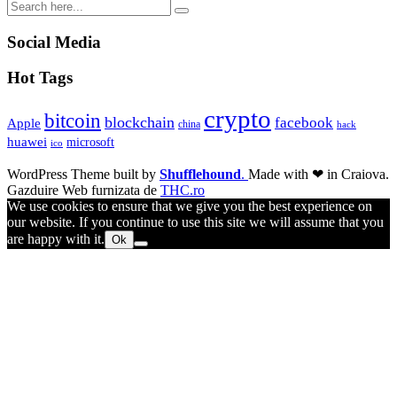
Social Media
Hot Tags
crypto
bitcoin
blockchain
facebook
Apple
china
hack
huawei
microsoft
ico
WordPress Theme built by
Shufflehound
.
Made with ❤ in Craiova.
Gazduire Web furnizata de
THC.ro
We use cookies to ensure that we give you the best experience on
our website. If you continue to use this site we will assume that you
are happy with it.
Ok