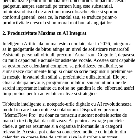
personalizate pentru imbunatatirea obiceiurilor. Impactul acestor
gadgeturi asupra sanatatii pe termen lung este substantial,
minimizand riscul de afectiuni musculo-scheletice si sporind
confortul general, ceea ce, la randul sau, se traduce printr-o
productivitate crescuta si un moral mai bun al angajatilor.
2. Productivitate Maxima cu AI Integrat
Inteligenta Artificiala nu mai este o noutate, dar in 2026, integrarea
sa in gadgeturile de birou atinge un nivel de sofisticare remarcabil.
Asistentii personali virtuali, precum “Aura” sau “Cognito”, depasesc
cu mult capacitatile actualelor asistente vocale. Acestea sunt capabile
sa gestioneze calendarul complex, sa prioritizeze emailurile, sa
sumarizeze documente lungi si chiar sa scrie raspunsuri preliminare
la mesaje, invatand din stilul si preferintele utilizatorului. Ele pot
chiar anticipa nevoile, programand intalniri sau amintindu-ne de
sarcini importante inainte ca noi sa ne gandim la ele, eliberand astfel
timp pretios pentru activitati creative si strategice.
Tabletele inteligente si notepade-urile digitale cu AI revolutioneaza
modul in care luam notite si colaboram. Dispozitive precum
“MemoFlow Pro” nu doar ca transcriu automat notitele scrise de
mana in text digital, dar utilizeaza AI pentru a extrage punctele
cheie, a genera rezumate si a organiza informatiile in categorii
relevante. Acestea pot chiar sa conecteze notitele cu intalniri din
calendar, sa creeze liste de actiuni si sa le distribuie automat