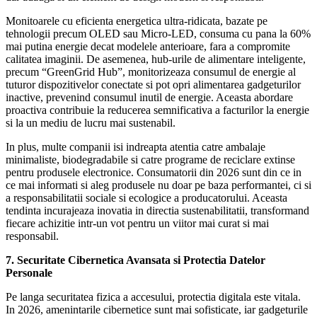
Monitoarele cu eficienta energetica ultra-ridicata, bazate pe
tehnologii precum OLED sau Micro-LED, consuma cu pana la 60%
mai putina energie decat modelele anterioare, fara a compromite
calitatea imaginii. De asemenea, hub-urile de alimentare inteligente,
precum “GreenGrid Hub”, monitorizeaza consumul de energie al
tuturor dispozitivelor conectate si pot opri alimentarea gadgeturilor
inactive, prevenind consumul inutil de energie. Aceasta abordare
proactiva contribuie la reducerea semnificativa a facturilor la energie
si la un mediu de lucru mai sustenabil.
In plus, multe companii isi indreapta atentia catre ambalaje
minimaliste, biodegradabile si catre programe de reciclare extinse
pentru produsele electronice. Consumatorii din 2026 sunt din ce in
ce mai informati si aleg produsele nu doar pe baza performantei, ci si
a responsabilitatii sociale si ecologice a producatorului. Aceasta
tendinta incurajeaza inovatia in directia sustenabilitatii, transformand
fiecare achizitie intr-un vot pentru un viitor mai curat si mai
responsabil.
7. Securitate Cibernetica Avansata si Protectia Datelor
Personale
Pe langa securitatea fizica a accesului, protectia digitala este vitala.
In 2026, amenintarile cibernetice sunt mai sofisticate, iar gadgeturile