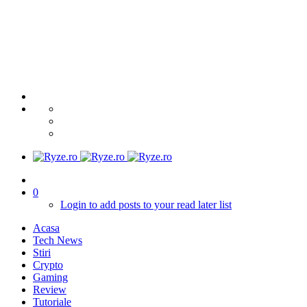
0
Login to add posts to your read later list
Acasa
Tech News
Stiri
Crypto
Gaming
Review
Tutoriale