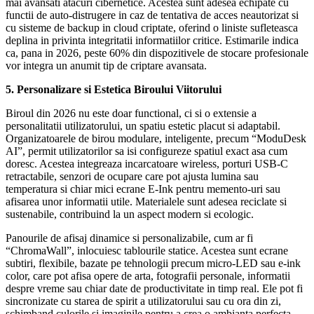
mai avansati atacuri cibernetice. Acestea sunt adesea echipate cu
functii de auto-distrugere in caz de tentativa de acces neautorizat si
cu sisteme de backup in cloud criptate, oferind o liniste sufleteasca
deplina in privinta integritatii informatiilor critice. Estimarile indica
ca, pana in 2026, peste 60% din dispozitivele de stocare profesionale
vor integra un anumit tip de criptare avansata.
5. Personalizare si Estetica Biroului Viitorului
Biroul din 2026 nu este doar functional, ci si o extensie a
personalitatii utilizatorului, un spatiu estetic placut si adaptabil.
Organizatoarele de birou modulare, inteligente, precum “ModuDesk
AI”, permit utilizatorilor sa isi configureze spatiul exact asa cum
doresc. Acestea integreaza incarcatoare wireless, porturi USB-C
retractabile, senzori de ocupare care pot ajusta lumina sau
temperatura si chiar mici ecrane E-Ink pentru memento-uri sau
afisarea unor informatii utile. Materialele sunt adesea reciclate si
sustenabile, contribuind la un aspect modern si ecologic.
Panourile de afisaj dinamice si personalizabile, cum ar fi
“ChromaWall”, inlocuiesc tablourile statice. Acestea sunt ecrane
subtiri, flexibile, bazate pe tehnologii precum micro-LED sau e-ink
color, care pot afisa opere de arta, fotografii personale, informatii
despre vreme sau chiar date de productivitate in timp real. Ele pot fi
sincronizate cu starea de spirit a utilizatorului sau cu ora din zi,
schimband culorile si imaginile pentru a crea o ambianta perfecta,