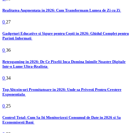
Realitatea Augmentata in 2026: Cum Transformam Lumea de Zi cu Zi
0
27
Gadgeturi Educative si Sigure pentru Copii in 2026: Ghidul Complet pentru
Parinti Informati
0
36
Retrogaming in 2026: De Ce Pixelii Inca Domina Inimile Noastre Digitale
Intr-o Lume Ultra-Realista
0
34
Top Altcoin-uri Promitatoare in 2026: Unde sa Privesti Pentru Crestere
Exponentiala
0
25
Control Total: Cum Sa Iti Monitorizezi Consumul de Date in 2026 si Sa
Economisesti Bani