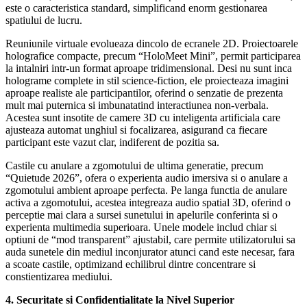
este o caracteristica standard, simplificand enorm gestionarea
spatiului de lucru.
Reuniunile virtuale evolueaza dincolo de ecranele 2D. Proiectoarele
holografice compacte, precum “HoloMeet Mini”, permit participarea
la intalniri intr-un format aproape tridimensional. Desi nu sunt inca
holograme complete in stil science-fiction, ele proiecteaza imagini
aproape realiste ale participantilor, oferind o senzatie de prezenta
mult mai puternica si imbunatatind interactiunea non-verbala.
Acestea sunt insotite de camere 3D cu inteligenta artificiala care
ajusteaza automat unghiul si focalizarea, asigurand ca fiecare
participant este vazut clar, indiferent de pozitia sa.
Castile cu anulare a zgomotului de ultima generatie, precum
“Quietude 2026”, ofera o experienta audio imersiva si o anulare a
zgomotului ambient aproape perfecta. Pe langa functia de anulare
activa a zgomotului, acestea integreaza audio spatial 3D, oferind o
perceptie mai clara a sursei sunetului in apelurile conferinta si o
experienta multimedia superioara. Unele modele includ chiar si
optiuni de “mod transparent” ajustabil, care permite utilizatorului sa
auda sunetele din mediul inconjurator atunci cand este necesar, fara
a scoate castile, optimizand echilibrul dintre concentrare si
constientizarea mediului.
4. Securitate si Confidentialitate la Nivel Superior