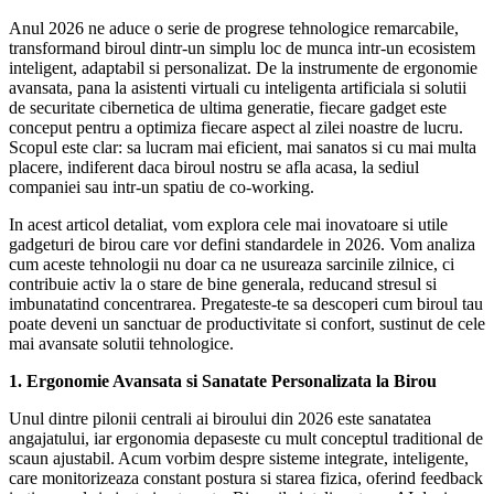
Anul 2026 ne aduce o serie de progrese tehnologice remarcabile,
transformand biroul dintr-un simplu loc de munca intr-un ecosistem
inteligent, adaptabil si personalizat. De la instrumente de ergonomie
avansata, pana la asistenti virtuali cu inteligenta artificiala si solutii
de securitate cibernetica de ultima generatie, fiecare gadget este
conceput pentru a optimiza fiecare aspect al zilei noastre de lucru.
Scopul este clar: sa lucram mai eficient, mai sanatos si cu mai multa
placere, indiferent daca biroul nostru se afla acasa, la sediul
companiei sau intr-un spatiu de co-working.
In acest articol detaliat, vom explora cele mai inovatoare si utile
gadgeturi de birou care vor defini standardele in 2026. Vom analiza
cum aceste tehnologii nu doar ca ne usureaza sarcinile zilnice, ci
contribuie activ la o stare de bine generala, reducand stresul si
imbunatatind concentrarea. Pregateste-te sa descoperi cum biroul tau
poate deveni un sanctuar de productivitate si confort, sustinut de cele
mai avansate solutii tehnologice.
1. Ergonomie Avansata si Sanatate Personalizata la Birou
Unul dintre pilonii centrali ai biroului din 2026 este sanatatea
angajatului, iar ergonomia depaseste cu mult conceptul traditional de
scaun ajustabil. Acum vorbim despre sisteme integrate, inteligente,
care monitorizeaza constant postura si starea fizica, oferind feedback