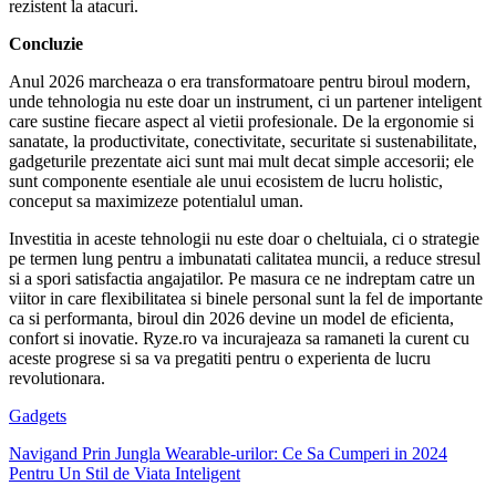
rezistent la atacuri.
Concluzie
Anul 2026 marcheaza o era transformatoare pentru biroul modern,
unde tehnologia nu este doar un instrument, ci un partener inteligent
care sustine fiecare aspect al vietii profesionale. De la ergonomie si
sanatate, la productivitate, conectivitate, securitate si sustenabilitate,
gadgeturile prezentate aici sunt mai mult decat simple accesorii; ele
sunt componente esentiale ale unui ecosistem de lucru holistic,
conceput sa maximizeze potentialul uman.
Investitia in aceste tehnologii nu este doar o cheltuiala, ci o strategie
pe termen lung pentru a imbunatati calitatea muncii, a reduce stresul
si a spori satisfactia angajatilor. Pe masura ce ne indreptam catre un
viitor in care flexibilitatea si binele personal sunt la fel de importante
ca si performanta, biroul din 2026 devine un model de eficienta,
confort si inovatie. Ryze.ro va incurajeaza sa ramaneti la curent cu
aceste progrese si sa va pregatiti pentru o experienta de lucru
revolutionara.
Gadgets
Navigand Prin Jungla Wearable-urilor: Ce Sa Cumperi in 2024
Pentru Un Stil de Viata Inteligent