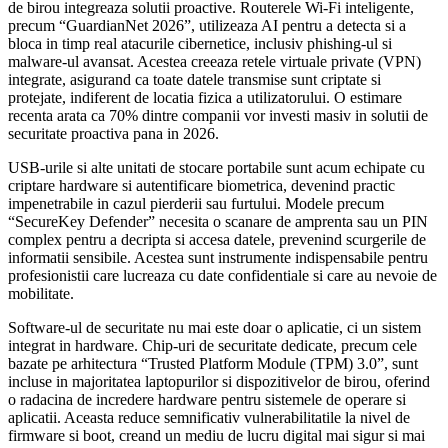
de birou integreaza solutii proactive. Routerele Wi-Fi inteligente,
precum “GuardianNet 2026”, utilizeaza AI pentru a detecta si a
bloca in timp real atacurile cibernetice, inclusiv phishing-ul si
malware-ul avansat. Acestea creeaza retele virtuale private (VPN)
integrate, asigurand ca toate datele transmise sunt criptate si
protejate, indiferent de locatia fizica a utilizatorului. O estimare
recenta arata ca 70% dintre companii vor investi masiv in solutii de
securitate proactiva pana in 2026.
USB-urile si alte unitati de stocare portabile sunt acum echipate cu
criptare hardware si autentificare biometrica, devenind practic
impenetrabile in cazul pierderii sau furtului. Modele precum
“SecureKey Defender” necesita o scanare de amprenta sau un PIN
complex pentru a decripta si accesa datele, prevenind scurgerile de
informatii sensibile. Acestea sunt instrumente indispensabile pentru
profesionistii care lucreaza cu date confidentiale si care au nevoie de
mobilitate.
Software-ul de securitate nu mai este doar o aplicatie, ci un sistem
integrat in hardware. Chip-uri de securitate dedicate, precum cele
bazate pe arhitectura “Trusted Platform Module (TPM) 3.0”, sunt
incluse in majoritatea laptopurilor si dispozitivelor de birou, oferind
o radacina de incredere hardware pentru sistemele de operare si
aplicatii. Aceasta reduce semnificativ vulnerabilitatile la nivel de
firmware si boot, creand un mediu de lucru digital mai sigur si mai