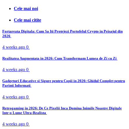
Cele mai noi
Cele mai citite
Fortareata Digitala: Cum Sa Iti Protejezi Portofelul Crypto in Peisajul din
2026
4 weeks ago
0
Realitatea Augmentata in 2026: Cum Transformam Lumea de Zi cu Zi
4 weeks ago
0
Gadgeturi Educative si Sigure pentru Copii in 2026: Ghidul Complet pentru
Parinti Informati
4 weeks ago
0
Retrogaming in 2026: De Ce Pixelii Inca Domina Inimile Noastre Digitale
Intr-o Lume Ultra-Realista
4 weeks ago
0