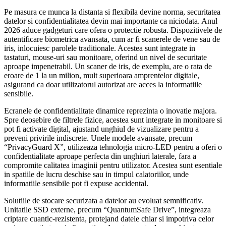
Pe masura ce munca la distanta si flexibila devine norma, securitatea
datelor si confidentialitatea devin mai importante ca niciodata. Anul
2026 aduce gadgeturi care ofera o protectie robusta. Dispozitivele de
autentificare biometrica avansata, cum ar fi scanerele de vene sau de
iris, inlocuiesc parolele traditionale. Acestea sunt integrate in
tastaturi, mouse-uri sau monitoare, oferind un nivel de securitate
aproape impenetrabil. Un scaner de iris, de exemplu, are o rata de
eroare de 1 la un milion, mult superioara amprentelor digitale,
asigurand ca doar utilizatorul autorizat are acces la informatiile
sensibile.
Ecranele de confidentialitate dinamice reprezinta o inovatie majora.
Spre deosebire de filtrele fizice, acestea sunt integrate in monitoare si
pot fi activate digital, ajustand unghiul de vizualizare pentru a
preveni privirile indiscrete. Unele modele avansate, precum
“PrivacyGuard X”, utilizeaza tehnologia micro-LED pentru a oferi o
confidentialitate aproape perfecta din unghiuri laterale, fara a
compromite calitatea imaginii pentru utilizator. Acestea sunt esentiale
in spatiile de lucru deschise sau in timpul calatoriilor, unde
informatiile sensibile pot fi expuse accidental.
Solutiile de stocare securizata a datelor au evoluat semnificativ.
Unitatile SSD externe, precum “QuantumSafe Drive”, integreaza
criptare cuantic-rezistenta, protejand datele chiar si impotriva celor