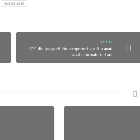
#MESSENGER
TECH
97% din pasagerii din aeroporturi vor fi scanati
facial in urmatorii 4 ani