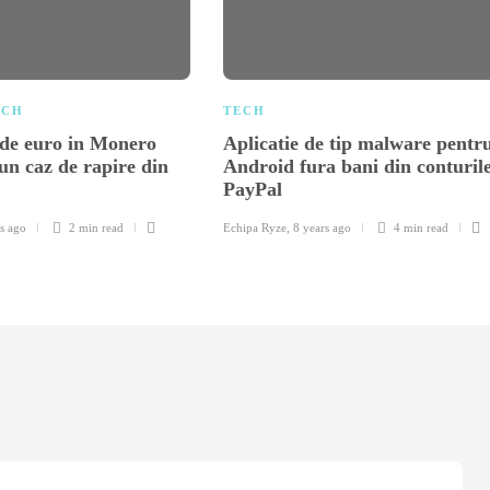
ECH
TECH
 de euro in Monero
Aplicatie de tip malware pentr
-un caz de rapire din
Android fura bani din conturil
PayPal
s ago
2 min
read
Echipa Ryze
,
8 years ago
4 min
read