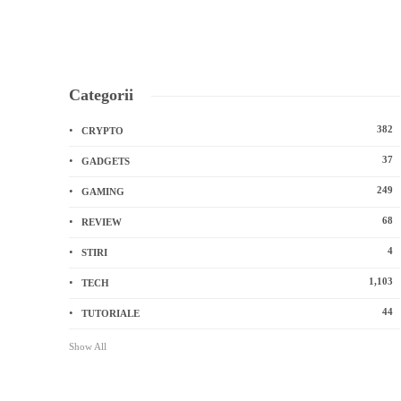
Categorii
382
CRYPTO
37
GADGETS
249
GAMING
68
REVIEW
4
STIRI
1,103
TECH
44
TUTORIALE
Show All