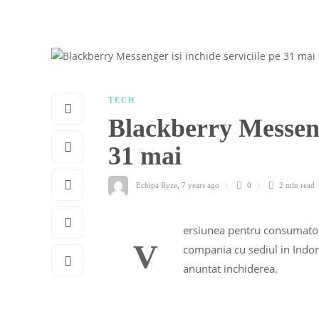
TECH
Blackberry Messenge
31 mai
Echipa Ryze
,
7 years ago
0
2 min
read
ersiunea pentru consumator
V
compania cu sediul in Indon
anuntat inchiderea.