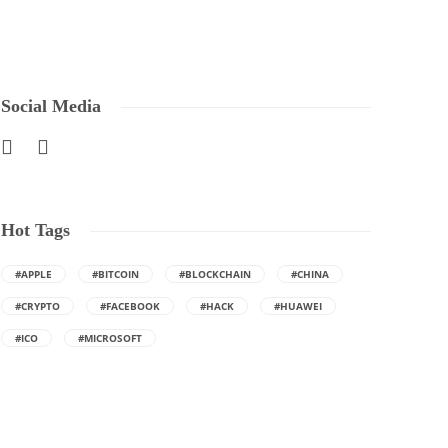
Social Media
Hot Tags
#APPLE
#BITCOIN
#BLOCKCHAIN
#CHINA
#CRYPTO
#FACEBOOK
#HACK
#HUAWEI
#ICO
#MICROSOFT