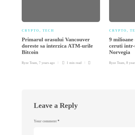
CRYPTO
,
TECH
CRYPTO
,
T
Primarul orasului Vancouver
9 milioane
doreste sa interzica ATM-urile
ceruti intr
Bitcoin
Norvegia
Ryze Team
,
7 years ago
1 min
read
Ryze Team
,
8 year
Leave a Reply
Your comment
*