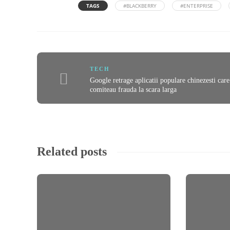
TAGS
#BLACKBERRY
#ENTERPRISE
TECH
Google retrage aplicatii populare chinezesti care
comiteau frauda la scara larga
Related posts