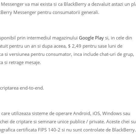
Messenger va mai exista si ca BlackBerry a dezvaluit astazi un p
ckBerry Messenger pentru consumatorii generali.
isponibil prin intermediul magazinului
Google Play
si, in cele din
atuit pentru un an si dupa aceea, $ 2,49 pentru sase luni de
 ca si versiunea pentru consumator, inca include chat-uri de grup,
ta si retrage mesaje.
criptarea end-to-end.
v care utilizeaza sisteme de operare Android, iOS, Windows sau
chei de criptare si semnare unice publice / private. Aceste chei su
ografica certificata FIPS 140-2 si nu sunt controlate de BlackBerry.