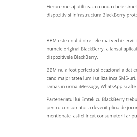
Fiecare mesaj utilizeaza o noua cheie simetr
dispozitiv si infrastructura BlackBerry pr
BBM este unul dintre cele mai vechi servic
numele original BlackBerry, a lansat aplica
dispozitivele BlackBerry.
BBM nu a fost perfecta si ocazional a dat er
cand majoritatea lumii utiliza inca SMS-uri
ramas in urma iMessage, WhatsApp si alte
Parteneriatul lui Emtek cu BlackBerry trebu
pentru consumator a devenit plina de jocuri
mentionate, astfel incat consumatorii ar p