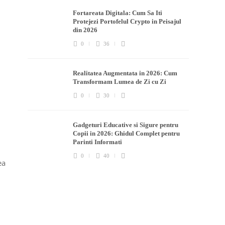
Fortareata Digitala: Cum Sa Iti
Protejezi Portofelul Crypto in Peisajul
din 2026
0
36
Realitatea Augmentata in 2026: Cum
Transformam Lumea de Zi cu Zi
0
30
Gadgeturi Educative si Sigure pentru
Copii in 2026: Ghidul Complet pentru
Parinti Informati
0
40
ea