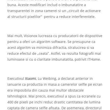
buna. Aceste modificari includ o imbunatatire a
transparentei in zona camerei si un „circuit de actionare
al structurii pixelilor”
pentru a reduce interferentele.
Mai mult, Visionox lucreaza cu producatorii de dispozitive
pentru a oferi un algoritm software. Se presupune ca
acest algoritm va minimiza difractia, stralucirea si va
reduce efectul de „ceata”. Astfel, va rezulta fotografii mai
luminoase si cu o claritate imbunatatita, potrivit ITHome.
Executivul
Xiaomi
, Lu Weibing, a declarat anterior in
ianuarie ca productia in masa a camerelor selfie pe ecran
era imposibila din cauza mai multor obstacole
tehnologice. Mai precis, executivul a spus ca ecranele cu
400 de pixeli pe inchi reduc drastic cantitatea de lumina
captata de camera selfie afisata. De asemenea, directorul