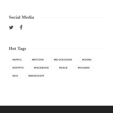
Social Media
Hot Tags
#APPLE
#BITCOIN
#BLOCKCHAIN
#CHINA
#CRYPTO
#FACEBOOK
#HACK
#HUAWEI
#ICO
#MICROSOFT