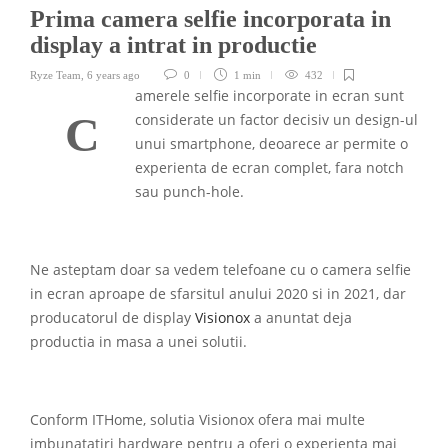
Prima camera selfie incorporata in
display a intrat in productie
Ryze Team
,
6 years ago
0
1 min
432
amerele selfie incorporate in ecran sunt
C
considerate un factor decisiv un design-ul
unui smartphone, deoarece ar permite o
experienta de ecran complet, fara notch
sau punch-hole.
Ne asteptam doar sa vedem telefoane cu o camera selfie
in ecran aproape de sfarsitul anului 2020 si in 2021, dar
producatorul de display
Visionox
a anuntat deja
productia in masa a unei solutii.
Conform ITHome, solutia Visionox ofera mai multe
imbunatatiri hardware pentru a oferi o experienta mai