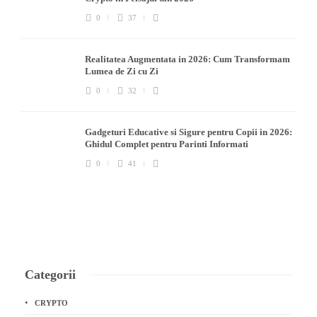
0
37
Realitatea Augmentata in 2026: Cum Transformam
Lumea de Zi cu Zi
0
32
Gadgeturi Educative si Sigure pentru Copii in 2026:
Ghidul Complet pentru Parinti Informati
0
41
Categorii
CRYPTO