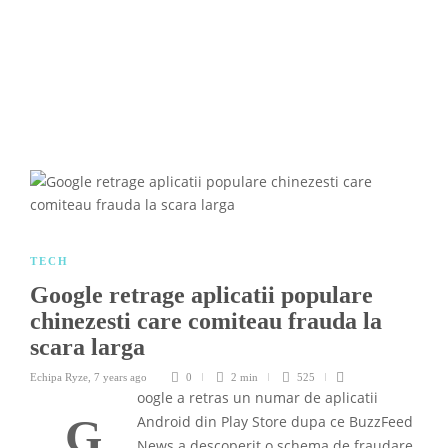
TECH
Google retrage aplicatii populare
chinezesti care comiteau frauda la
scara larga
Echipa Ryze
,
7 years ago
0
2 min
525
oogle a retras un numar de aplicatii
G
Android din Play Store dupa ce BuzzFeed
News a descoperit o schema de fraudare