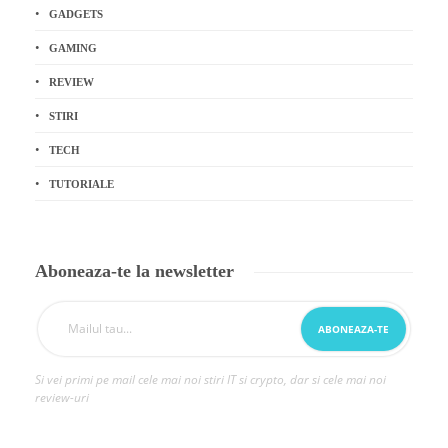
GADGETS
GAMING
REVIEW
STIRI
TECH
TUTORIALE
Aboneaza-te la newsletter
Si vei primi pe mail cele mai noi stiri IT si crypto, dar si cele mai noi
review-uri