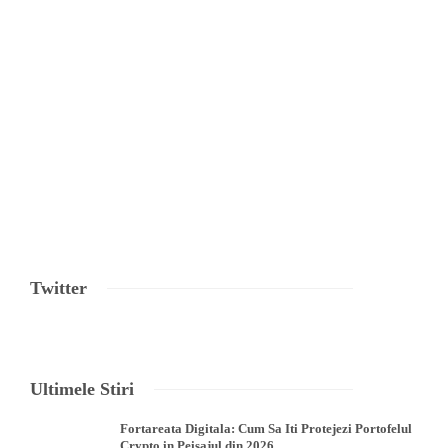
Twitter
Ultimele Stiri
Fortareata Digitala: Cum Sa Iti Protejezi Portofelul
Crypto in Peisajul din 2026