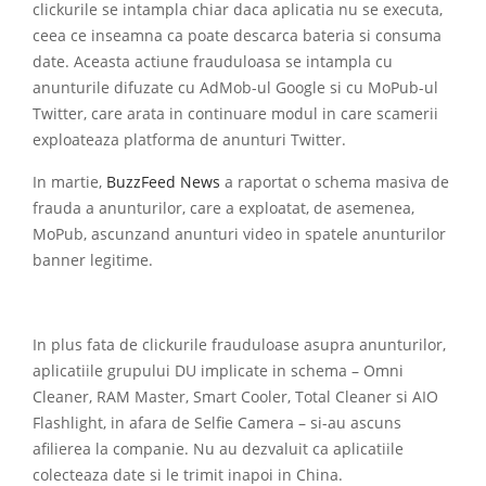
clickurile se intampla chiar daca aplicatia nu se executa,
ceea ce inseamna ca poate descarca bateria si consuma
date. Aceasta actiune frauduloasa se intampla cu
anunturile difuzate cu AdMob-ul Google si cu MoPub-ul
Twitter, care arata in continuare modul in care scamerii
exploateaza platforma de anunturi Twitter.
In martie,
BuzzFeed News
a raportat o schema masiva de
frauda a anunturilor, care a exploatat, de asemenea,
MoPub, ascunzand anunturi video in spatele anunturilor
banner legitime.
In plus fata de clickurile frauduloase asupra anunturilor,
aplicatiile grupului DU implicate in schema – Omni
Cleaner, RAM Master, Smart Cooler, Total Cleaner si AIO
Flashlight, in afara de Selfie Camera – si-au ascuns
afilierea la companie. Nu au dezvaluit ca aplicatiile
colecteaza date si le trimit inapoi in China.