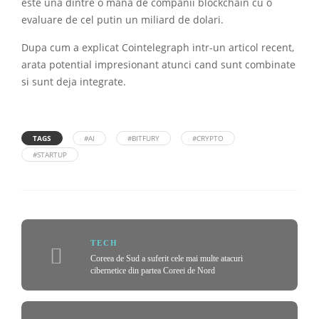
este una dintre o mana de companii blockchain cu o
evaluare de cel putin un miliard de dolari.
Dupa cum a explicat Cointelegraph intr-un articol recent,
arata potential impresionant atunci cand sunt combinate
si sunt deja integrate.
TAGS
#AI
#BITFURY
#CRYPTO
#STARTUP
TECH
Coreea de Sud a suferit cele mai multe atacuri
cibernetice din partea Coreei de Nord