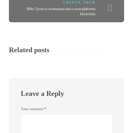
CRYPTO
,
TECH
Mike Tyson se aventureaza intr-o noua platforma
blockchain
Related posts
Leave a Reply
Your comment
*