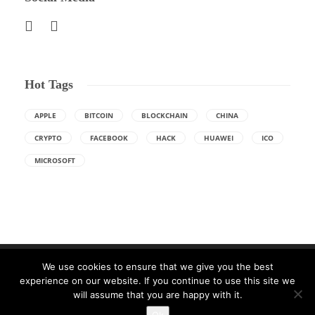
Hot Tags
APPLE
BITCOIN
BLOCKCHAIN
CHINA
CRYPTO
FACEBOOK
HACK
HUAWEI
ICO
MICROSOFT
We use cookies to ensure that we give you the best
experience on our website. If you continue to use this site we
will assume that you are happy with it.
Made with ❤ in Craiova. Gazduire Web furnizata de
THC.ro