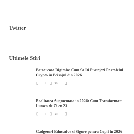
Twitter
Ultimele Stiri
Fortareata Digitala: Cum Sa Iti Protejezi Portofelul
Crypto in Peisajul din 2026
0
36
Realitatea Augmentata in 2026: Cum Transformam
Lumea de Zi cu Zi
0
30
Gadgeturi Educative si Sigure pentru Copii in 2026: