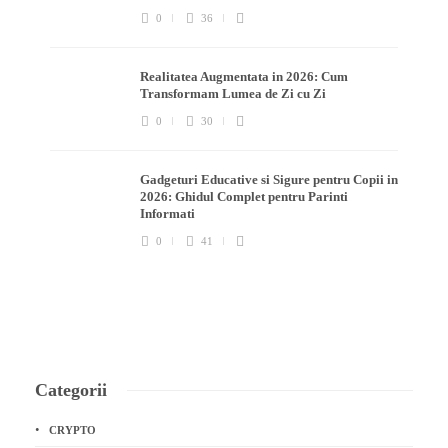
0
36
Realitatea Augmentata in 2026: Cum
Transformam Lumea de Zi cu Zi
0
30
Gadgeturi Educative si Sigure pentru Copii in
2026: Ghidul Complet pentru Parinti
Informati
0
41
Categorii
CRYPTO