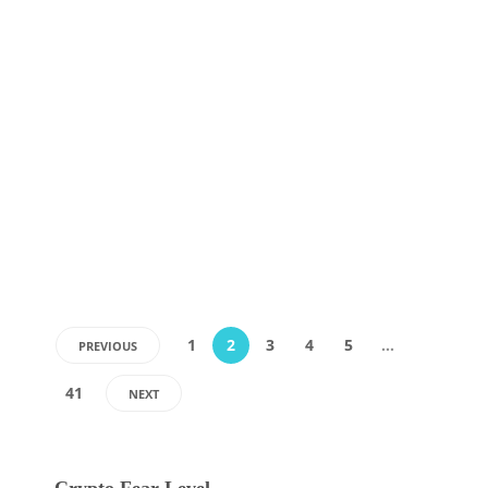
urmarire a cafelei bazata pe
blockchain
Lantul de cafea Starbucks va pune in aplicare tehnologia
gigantului Microsoft Azure Blockchain Service pentru a urmari
productia de cafea, informeaza site-ul de stiri GeekWire .
Starbucks a anuntat initiativa “Bean to Cup” in 2018, declarand
ca ar lucra cu fermierii din Costa Rica, Columbia…
Echipa Ryze
,
7 years ago
0
1 min
1
2
3
4
5
…
PREVIOUS
41
NEXT