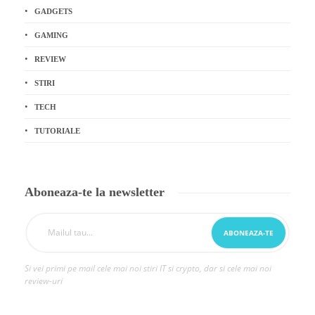
GADGETS
GAMING
REVIEW
STIRI
TECH
TUTORIALE
Aboneaza-te la newsletter
Si vei primi pe mail cele mai noi stiri IT si crypto, dar si cele mai noi
review-uri