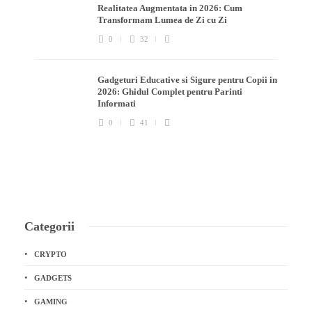
Realitatea Augmentata in 2026: Cum
Transformam Lumea de Zi cu Zi
0
32
Gadgeturi Educative si Sigure pentru Copii in
2026: Ghidul Complet pentru Parinti
Informati
0
41
Categorii
CRYPTO
GADGETS
GAMING