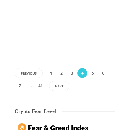
foloseasca blockchain in urmarirea timbrelor fiscale pe
pachetele de tigari, a confirmat purtatorul de cuvant al firmei
Cointelegraph . Compania Philip Morris International doreste
sa implementeze tehnologii emergente, cum ar fi blockchain,
pentru a imbunatati…
Echipa Ryze
,
7 years ago
0
1 min
1
2
3
4
5
6
PREVIOUS
7
…
41
NEXT
Crypto Fear Level