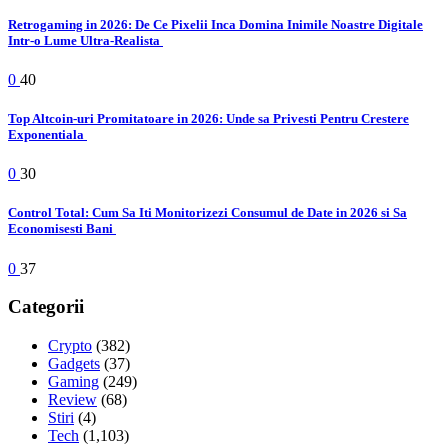
Retrogaming in 2026: De Ce Pixelii Inca Domina Inimile Noastre Digitale
Intr-o Lume Ultra-Realista
0
40
Top Altcoin-uri Promitatoare in 2026: Unde sa Privesti Pentru Crestere
Exponentiala
0
30
Control Total: Cum Sa Iti Monitorizezi Consumul de Date in 2026 si Sa
Economisesti Bani
0
37
Categorii
Crypto
(382)
Gadgets
(37)
Gaming
(249)
Review
(68)
Stiri
(4)
Tech
(1,103)