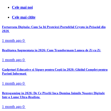
Cele mai noi
Cele mai citite
Fortareata Digitala: Cum Sa Iti Protejezi Portofelul Crypto in Peisajul din
2026
1 month ago
0
Realitatea Augmentata in 2026: Cum Transformam Lumea de Zi cu Zi
1 month ago
0
Gadgeturi Educative si Sigure pentru Copii in 2026: Ghidul Complet pentru
Parinti Informati
1 month ago
0
Retrogaming in 2026: De Ce Pixelii Inca Domina Inimile Noastre Digitale
Intr-o Lume Ultra-Realista
1 month ago
0