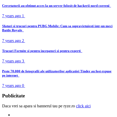
Cercetatorii au obtinut acces la un server folosit de hackerii nord coreeni
7 years ago
1
Sfaturi si trucuri pentru PUBG Mobile: Cum sa supravietuiesti intr-un meci
Battle Royale
7 years ago
2
Trucuri Fortnite si pentru incepatori si pentru experti
7 years ago
3
Peste 70.000 de fotografii ale utilizatorilor aplicatiei Tinder au fost expuse
pe internet
7 years ago
0
Publicitate
Daca vrei sa apara si bannerul tau pe ryze.ro
click aici