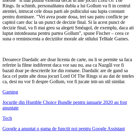
imense” si mai putina violenta decat in ​​alte jocuri Lord Of The
Rings. In schimb, personalitatea dubla a lui Gollum va fi in centrul
atentiei, intrucat cele doua parti ale psihicului sau lupta constant
pentru dominare. ”Vei avea poate doua, trei sau patru conflicte pe
capitol care duc la un punct de decizie final. Si la acest punct de
decizie final, va fi mai greu sa alegeti Sméagol, de exemplu, daca ati
luptat intotdeauna pentru partea Gollum”, spune Fischer – ceea ce
suna o reminiscenta a deciziilor morale ale stilului Telltale Games.
Deoarece Daedalic are doar licenta de carte, nu li se permite sa faca
referire la filme indiferent daca vor sau nu, asa ca Nazgûl vor fi
bazati doar pe descrierile lor din romane. Daedalic are de gand sa
faca cel putin alte doua jocuri Lord Of The Rings si au dat de inteles
ca, desi nu vor fi despre Gollum, vor fi jucate intr-un stil similar.
Gaming
Jocurile din Humble Choice Bundle pentru ianuarie 2020 au fost
anuntate
Tech
Google a anuntat o gama de functii noi pentru Google Assistant