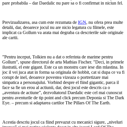
pare probabila – dar Daedalic nu pare sa o fi confirmat in niciun fel.
Previzualizarea, asa cum este rezumata de
IGN
, nu ofera prea multe
detalii, dar, deoarece jocul nu are nicio legatura cu filmele, este
implicat ca Gollum va arata mai degraba ca descrierile sale originale
ale cartii.
”Pentru inceput, Tolkien nu a dat o referinta de marime pentru
Gollum”, spune directorul de arta Mathias Fischer. ”Deci, in primele
ilustratii, el este gigant. Este ca un monstru care iese din mlastina. In
joc il vei juca atat in ​​forma sa originala de hobbit, cat si dupa ce va fi
corupt de inel, deoarece povestea vizeaza o portretizare mai
simpatica a personajului. Vorbind despre el fiind gigantic, parca il
face sa fie un erou al actiunii, dar, desi jocul este descris ca o
„aventura de actiune”, dezvoltatorul Daedalic este cel mai cunoscut
pentru aventurile de tip point and click precum Deponia si The Dark
Eye. – precum si adaptarea cartilor The Pillars Of The Earth.
Acestia descriu jocul ca fiind prevazut cu mecanici sigure, „niveluri