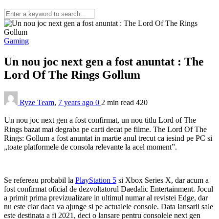
Gaming
Un nou joc next gen a fost anuntat : The
Lord Of The Rings Gollum
Ryze Team
,
7 years ago
0
2 min
read
420
U
n nou joc next gen a fost confirmat, un nou titlu Lord of The
Rings bazat mai degraba pe carti decat pe filme. The Lord Of The
Rings: Gollum a fost anuntat in martie anul trecut ca iesind pe PC si
„toate platformele de consola relevante la acel moment”.
Se refereau probabil la
PlayStation 5
si Xbox Series X, dar acum a
fost confirmat oficial de dezvoltatorul Daedalic Entertainment. Jocul
a primit prima previzualizare in ultimul numar al revistei Edge, dar
nu este clar daca va ajunge si pe actualele console. Data lansarii sale
este destinata a fi 2021, deci o lansare pentru consolele next gen