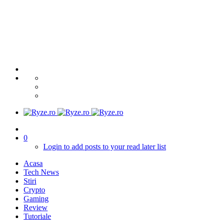
0
Login to add posts to your read later list
Acasa
Tech News
Stiri
Crypto
Gaming
Review
Tutoriale