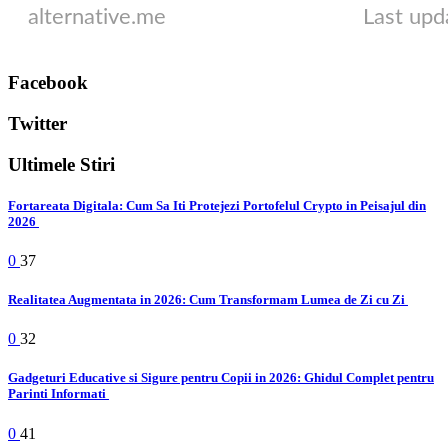
Facebook
Twitter
Ultimele Stiri
Fortareata Digitala: Cum Sa Iti Protejezi Portofelul Crypto in Peisajul din
2026
0
37
Realitatea Augmentata in 2026: Cum Transformam Lumea de Zi cu Zi
0
32
Gadgeturi Educative si Sigure pentru Copii in 2026: Ghidul Complet pentru
Parinti Informati
0
41