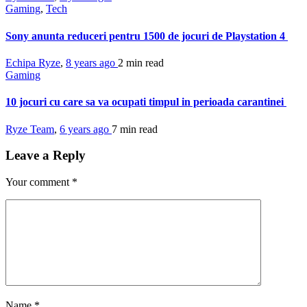
Gaming
,
Tech
Sony anunta reduceri pentru 1500 de jocuri de Playstation 4
Echipa Ryze
,
8 years ago
2 min
read
Gaming
10 jocuri cu care sa va ocupati timpul in perioada carantinei
Ryze Team
,
6 years ago
7 min
read
Leave a Reply
Your comment
*
Name
*