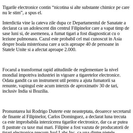
Tigarile electronice contin “nicotina si alte substante chimice pe care
nu le stim”, a spus el.
Interdictia vine la cateva zile dupa ce Departamentul de Sanatate a
declarat ca un adolescent din centrul Filipinelor care a vapat timp de
sase luni si, de asemenea, a fumat tigari a fost diagnosticat cu o
leziune pulmonara. Cazul este probabil cel mai cunoscut in Asia
despre boala misterioasa care a ucis aproape 40 de persoane in
Statele Unite si a afectat aproape 2.000.
Focarul a transformat rapid atitudinile de reglementare la nivel
mondial impotriva industriei in vigoare a tigaretelor electronice.
Odata gandit ca un instrument util pentru a ajuta fumatorii sa
renunte, vapingul este acum interzis de aproximativ 30 de tari,
inclusiv India si Brazilia.
Pronuntarea lui Rodrigo Duterte este neasteptata, deoarece secretarul
de finante al Filipinelor, Carlos Dominguez, a declarat luna trecuta
ca este improbabila interzicerea tigarilor electronice, dar ca ar putea
fi pastrate cu taxe mai mari. Filipine a fost vazuta de producatorii de
tigari electronice precum Juul Labs Inc. ca una dintre pietele