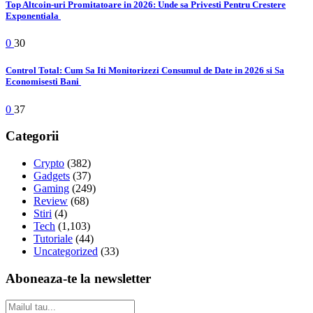
Top Altcoin-uri Promitatoare in 2026: Unde sa Privesti Pentru Crestere
Exponentiala
0
30
Control Total: Cum Sa Iti Monitorizezi Consumul de Date in 2026 si Sa
Economisesti Bani
0
37
Categorii
Crypto
(382)
Gadgets
(37)
Gaming
(249)
Review
(68)
Stiri
(4)
Tech
(1,103)
Tutoriale
(44)
Uncategorized
(33)
Aboneaza-te la newsletter