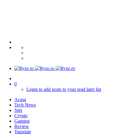
0
Login to add posts to your read later list
Acasa
Tech News
Stiri
Crypto
Gaming
Review
Tutoriale