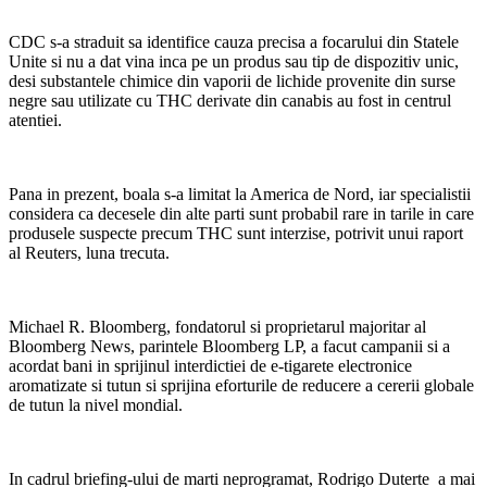
CDC s-a straduit sa identifice cauza precisa a focarului din Statele
Unite si nu a dat vina inca pe un produs sau tip de dispozitiv unic,
desi substantele chimice din vaporii de lichide provenite din surse
negre sau utilizate cu THC derivate din canabis au fost in centrul
atentiei.
Pana in prezent, boala s-a limitat la America de Nord, iar specialistii
considera ca decesele din alte parti sunt probabil rare in tarile in care
produsele suspecte precum THC sunt interzise, ​​potrivit unui raport
al Reuters, luna trecuta.
Michael R. Bloomberg, fondatorul si proprietarul majoritar al
Bloomberg News, parintele Bloomberg LP, a facut campanii si a
acordat bani in sprijinul interdictiei de e-tigarete electronice
aromatizate si tutun si sprijina eforturile de reducere a cererii globale
de tutun la nivel mondial.
In cadrul briefing-ului de marti neprogramat, Rodrigo Duterte a mai