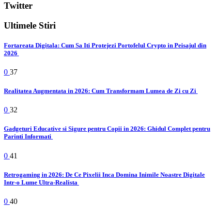
Twitter
Ultimele Stiri
Fortareata Digitala: Cum Sa Iti Protejezi Portofelul Crypto in Peisajul din
2026
0
37
Realitatea Augmentata in 2026: Cum Transformam Lumea de Zi cu Zi
0
32
Gadgeturi Educative si Sigure pentru Copii in 2026: Ghidul Complet pentru
Parinti Informati
0
41
Retrogaming in 2026: De Ce Pixelii Inca Domina Inimile Noastre Digitale
Intr-o Lume Ultra-Realista
0
40