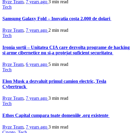
Ryze Team
,
7 years ago
3 min
read
Tech
Samsung Galaxy Fold – Inovatia costa 2.000 de dolari
Ryze Team
,
7 years ago
2 min
read
Tech
Ironia sortii – Unitatea CIA care dezvolta programe de hacking
si arme cibernetice nu si-a protejat suficient securitatea
Ryze Team
,
6 years ago
5 min
read
Tech
Elon Musk a dezvaluit primul camion electric, Tesla
Cybertruck
Ryze Team
,
7 years ago
3 min
read
Tech
Ethos Capital cumpara toate domeniile .org existente
Ryze Team
,
7 years ago
3 min
read
Crypto
,
Tech