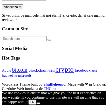
Si vei primi pe mail cele mai noi stiri IT si crypto, dar si cele mai noi
review-uri
Cauta in Site
Social Media
Hot Tags
crypto
bitcoin
blockchain
facebook
Apple
china
hack
huawei
microsoft
ico
WordPress Theme built by
Shufflehound
.
Made with ❤ in Craiova.
Gazduire Web furnizata de
THC.ro
We use cookies to ensure that we give you the best experience on
our website. If you continue to use this site we will assume that you
are happy with it.
Ok