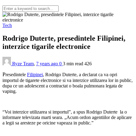
Tech
Rodrigo Duterte, presedintele Filipinei,
interzice tigarile electronice
Ryze Team
,
7 years ago
0
3 min
read
426
P
resedintele
Filipinei
, Rodrigo Duterte, a declarat ca va opri
importul de tigarete electronice si va interzice utilizarea lor in public,
dupa ce un adolescent a contractat o boala pulmonara legata de
vaping.
“Voi interzice utilizarea si importul”, a spus Rodrigo Duterte la o
informare televizata marti seara. „Acum ordon agentiilor de aplicare
a legii sa aresteze pe oricine vapeaza in public.”