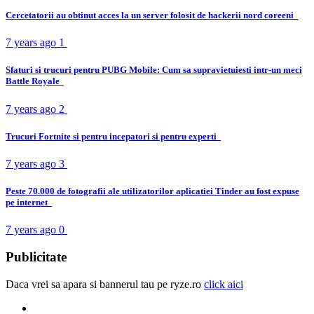
Cercetatorii au obtinut acces la un server folosit de hackerii nord coreeni
7 years ago
1
Sfaturi si trucuri pentru PUBG Mobile: Cum sa supravietuiesti intr-un meci
Battle Royale
7 years ago
2
Trucuri Fortnite si pentru incepatori si pentru experti
7 years ago
3
Peste 70.000 de fotografii ale utilizatorilor aplicatiei Tinder au fost expuse
pe internet
7 years ago
0
Publicitate
Daca vrei sa apara si bannerul tau pe ryze.ro
click aici