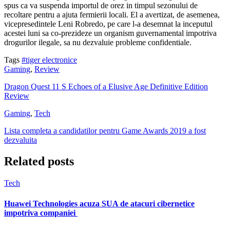
spus ca va suspenda importul de orez in timpul sezonului de
recoltare pentru a ajuta fermierii locali. El a avertizat, de asemenea,
vicepresedintele Leni Robredo, pe care l-a desemnat la inceputul
acestei luni sa co-prezideze un organism guvernamental impotriva
drogurilor ilegale, sa nu dezvaluie probleme confidentiale.
Tags
#tiger electronice
Gaming
,
Review
Dragon Quest 11 S Echoes of a Elusive Age Definitive Edition
Review
Gaming
,
Tech
Lista completa a candidatilor pentru Game Awards 2019 a fost
dezvaluita
Related posts
Tech
Huawei Technologies acuza SUA de atacuri cibernetice
impotriva companiei