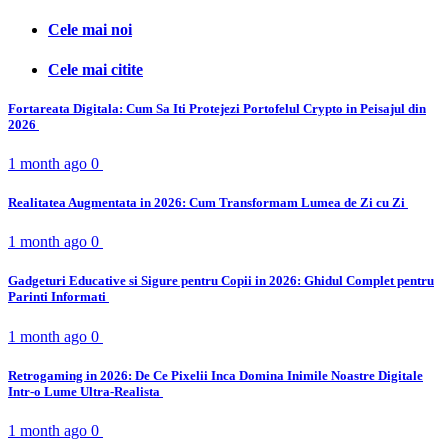
Cele mai noi
Cele mai citite
Fortareata Digitala: Cum Sa Iti Protejezi Portofelul Crypto in Peisajul din
2026
1 month ago
0
Realitatea Augmentata in 2026: Cum Transformam Lumea de Zi cu Zi
1 month ago
0
Gadgeturi Educative si Sigure pentru Copii in 2026: Ghidul Complet pentru
Parinti Informati
1 month ago
0
Retrogaming in 2026: De Ce Pixelii Inca Domina Inimile Noastre Digitale
Intr-o Lume Ultra-Realista
1 month ago
0