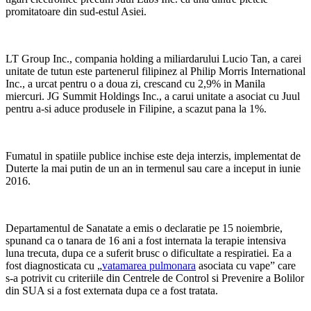
promitatoare din sud-estul Asiei.
LT Group Inc., compania holding a miliardarului Lucio Tan, a carei
unitate de tutun este partenerul filipinez al Philip Morris International
Inc., a urcat pentru o a doua zi, crescand cu 2,9% in Manila
miercuri. JG Summit Holdings Inc., a carui unitate a asociat cu Juul
pentru a-si aduce produsele in Filipine, a scazut pana la 1%.
Fumatul in spatiile publice inchise este deja interzis, implementat de
Duterte la mai putin de un an in termenul sau care a inceput in iunie
2016.
Departamentul de Sanatate a emis o declaratie pe 15 noiembrie,
spunand ca o tanara de 16 ani a fost internata la terapie intensiva
luna trecuta, dupa ce a suferit brusc o dificultate a respiratiei. Ea a
fost diagnosticata cu „
vatamarea pulmonara
asociata cu vape” care
s-a potrivit cu criteriile din Centrele de Control si Prevenire a Bolilor
din SUA si a fost externata dupa ce a fost tratata.