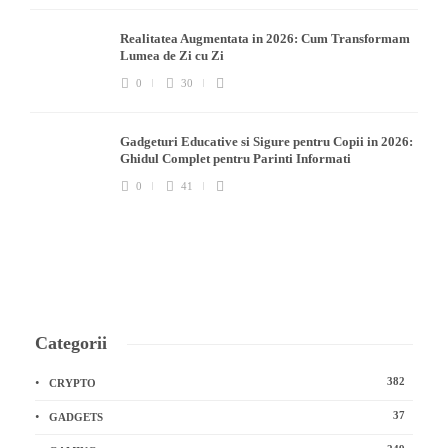
Realitatea Augmentata in 2026: Cum Transformam
Lumea de Zi cu Zi
0
30
Gadgeturi Educative si Sigure pentru Copii in 2026:
Ghidul Complet pentru Parinti Informati
0
41
Categorii
382
CRYPTO
37
GADGETS