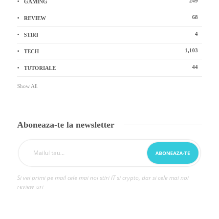
249
GAMING
68
REVIEW
4
STIRI
1,103
TECH
44
TUTORIALE
Show All
Aboneaza-te la newsletter
Si vei primi pe mail cele mai noi stiri IT si crypto, dar si cele mai noi
review-uri