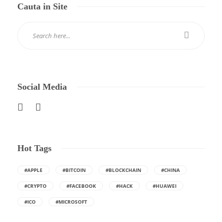
Cauta in Site
Social Media
Hot Tags
#APPLE
#BITCOIN
#BLOCKCHAIN
#CHINA
#CRYPTO
#FACEBOOK
#HACK
#HUAWEI
#ICO
#MICROSOFT