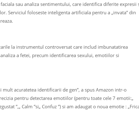
 faciala sau analiza sentimentului, care identifica diferite expresii 
r. Serviciul foloseste inteligenta artificiala pentru a „invata” din
creaza.
izarile la instrumentul controversat care includ imbunatatirea
e analiza a fetei, precum identificarea sexului, emotiilor si
 mult acuratetea identificarii de gen”, a spus Amazon intr-o
ecizia pentru detectarea emotiilor (pentru toate cele 7 emotii:„
 Dezgustat ”,„ Calm ”si„ Confuz ”) si am adaugat o noua emotie : „Frica