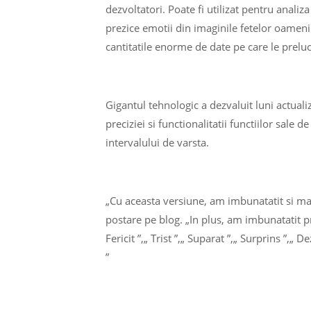
dezvoltatori. Poate fi utilizat pentru analiza
prezice emotii din imaginile fetelor oamenilo
cantitatile enorme de date pe care le prelu
Gigantul tehnologic a dezvaluit luni actual
preciziei si functionalitatii functiilor sale d
intervalului de varsta.
„Cu aceasta versiune, am imbunatatit si mai
postare pe blog. „In plus, am imbunatatit pr
Fericit ”,„ Trist ”,„ Suparat ”,„ Surprins ”,„
”