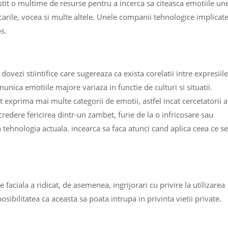
vestit o multime de resurse pentru a incerca sa citeasca emotiile un
carile, vocea si multe altele. Unele companii tehnologice implicat
os.
 dovezi stiintifice care sugereaza ca exista corelatii intre expresiile
unica emotiile majore variaza in functie de culturi si situatii.
ot exprima mai multe categorii de emotii, astfel incat cercetatorii 
redere fericirea dintr-un zambet, furie de la o infricosare sau
in tehnologia actuala. incearca sa faca atunci cand aplica ceea ce se
faciala a ridicat, de asemenea, ingrijorari cu privire la utilizarea
osibilitatea ca aceasta sa poata intrupa in privinta vietii private.