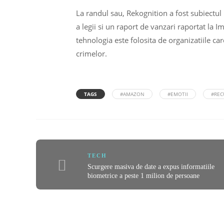
La randul sau, Rekognition a fost subiectul 
a legii si un raport de vanzari raportat la 
tehnologia este folosita de organizatiile ca
crimelor.
TAGS
#AMAZON
#EMOTII
#REC
TECH
Scurgere masiva de date a expus informatiile
biometrice a peste 1 milion de persoane