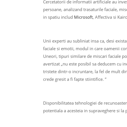
Cercetatorii de informatii artificiale au in
persoane, analizand trasaturile faciale, mis
in spatiu includ
Microsoft
, Affectiva si Kair
Unii experti au subliniat insa ca, desi exista
faciale si emotii, modul in care oamenii com
Uneori, tipuri similare de miscari faciale p
avertizat „nu este posibil sa deducem cu inc
tristete dintr-o incruntare, la fel de mult d
crede gresit a fi fapte stiintifice. ”
Disponibilitatea tehnologiei de recunoastere 
potentiala a acesteia in supraveghere si la p