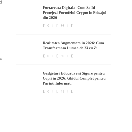
ei
Fortareata Digitala: Cum Sa Iti
e
Protejezi Portofelul Crypto in Peisajul
din 2026
0
36
Realitatea Augmentata in 2026: Cum
Transformam Lumea de Zi cu Zi
0
30
au
Gadgeturi Educative si Sigure pentru
Copii in 2026: Ghidul Complet pentru
Parinti Informati
0
41