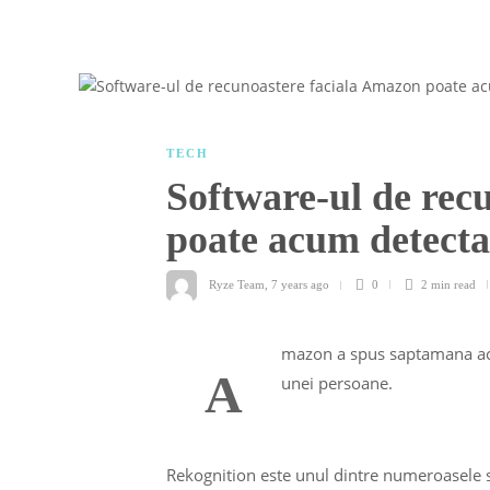
TECH
Software-ul de rec
poate acum detecta
Ryze Team
,
7 years ago
0
2 min
read
mazon a spus saptamana acea
A
unei persoane.
Rekognition este unul dintre numeroasele s