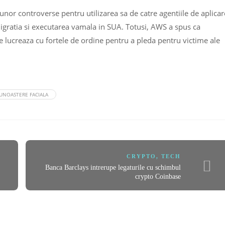
unor controverse pentru utilizarea sa de catre agentiile de aplicar
Imigratia si executarea vamala in SUA. Totusi, AWS a spus ca
re lucreaza cu fortele de ordine pentru a pleda pentru victime ale
UNOASTERE FACIALA
CRYPTO
,
TECH
Banca Barclays intrerupe legaturile cu schimbul
crypto Coinbase