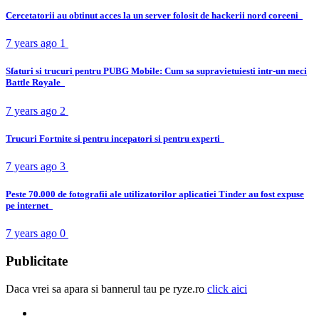
Cercetatorii au obtinut acces la un server folosit de hackerii nord coreeni
7 years ago
1
Sfaturi si trucuri pentru PUBG Mobile: Cum sa supravietuiesti intr-un meci
Battle Royale
7 years ago
2
Trucuri Fortnite si pentru incepatori si pentru experti
7 years ago
3
Peste 70.000 de fotografii ale utilizatorilor aplicatiei Tinder au fost expuse
pe internet
7 years ago
0
Publicitate
Daca vrei sa apara si bannerul tau pe ryze.ro
click aici