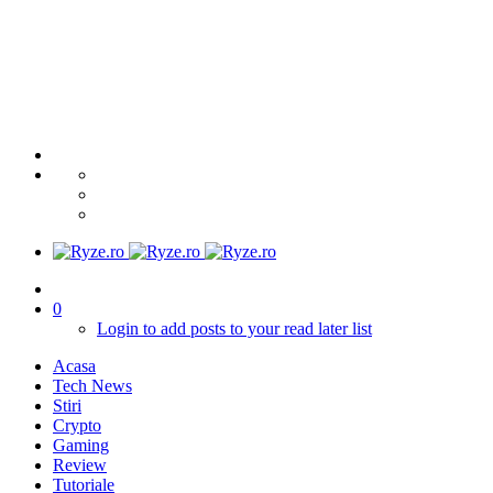
0
Login to add posts to your read later list
Acasa
Tech News
Stiri
Crypto
Gaming
Review
Tutoriale