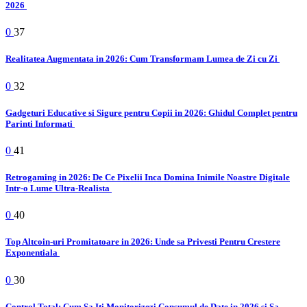
2026
0
37
Realitatea Augmentata in 2026: Cum Transformam Lumea de Zi cu Zi
0
32
Gadgeturi Educative si Sigure pentru Copii in 2026: Ghidul Complet pentru
Parinti Informati
0
41
Retrogaming in 2026: De Ce Pixelii Inca Domina Inimile Noastre Digitale
Intr-o Lume Ultra-Realista
0
40
Top Altcoin-uri Promitatoare in 2026: Unde sa Privesti Pentru Crestere
Exponentiala
0
30
Control Total: Cum Sa Iti Monitorizezi Consumul de Date in 2026 si Sa