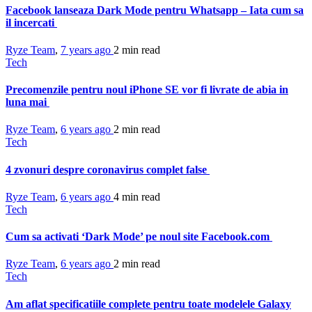
Facebook lanseaza Dark Mode pentru Whatsapp – Iata cum sa
il incercati
Ryze Team
,
7 years ago
2 min
read
Tech
Precomenzile pentru noul iPhone SE vor fi livrate de abia in
luna mai
Ryze Team
,
6 years ago
2 min
read
Tech
4 zvonuri despre coronavirus complet false
Ryze Team
,
6 years ago
4 min
read
Tech
Cum sa activati ‘Dark Mode’ pe noul site Facebook.com
Ryze Team
,
6 years ago
2 min
read
Tech
Am aflat specificatiile complete pentru toate modelele Galaxy