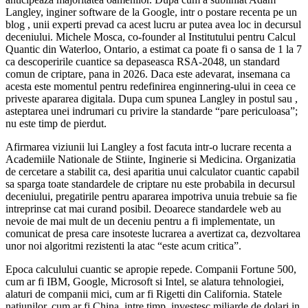
Langley, inginer software de la Google, intr o postare recenta pe un
blog , unii experti prevad ca acest lucru ar putea avea loc in decursul
deceniului. Michele Mosca, co-founder al Institutului pentru Calcul
Quantic din Waterloo, Ontario, a estimat ca poate fi o sansa de 1 la 7
ca descoperirile cuantice sa depaseasca RSA-2048, un standard
comun de criptare, pana in 2026. Daca este adevarat, insemana ca
acesta este momentul pentru redefinirea enginnering-ului in ceea ce
priveste apararea digitala. Dupa cum spunea Langley in postul sau ,
asteptarea unei indrumari cu privire la standarde “pare periculoasa”;
nu este timp de pierdut.
Afirmarea viziunii lui Langley a fost facuta intr-o lucrare recenta a
Academiile Nationale de Stiinte, Inginerie si Medicina. Organizatia
de cercetare a stabilit ca, desi aparitia unui calculator cuantic capabil
sa sparga toate standardele de criptare nu este probabila in decursul
deceniului, pregatirile pentru apararea impotriva unuia trebuie sa fie
intreprinse cat mai curand posibil. Deoarece standardele web au
nevoie de mai mult de un deceniu pentru a fi implementate, un
comunicat de presa care insoteste lucrarea a avertizat ca, dezvoltarea
unor noi algoritmi rezistenti la atac “este acum critica”.
Epoca calculului cuantic se apropie repede. Companii Fortune 500,
cum ar fi IBM, Google, Microsoft si Intel, se alatura tehnologiei,
alaturi de companii mici, cum ar fi Rigetti din California. Statele
natiunilor, cum ar fi China, intre timp, investesc miliarde de dolari in