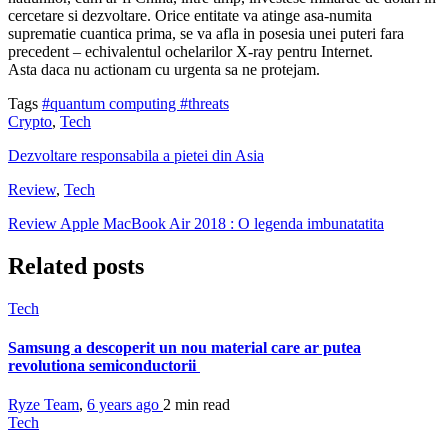
cercetare si dezvoltare. Orice entitate va atinge asa-numita
suprematie cuantica prima, se va afla in posesia unei puteri fara
precedent – echivalentul ochelarilor X-ray pentru Internet.
Asta daca nu actionam cu urgenta sa ne protejam.
Tags
#quantum computing
#threats
Crypto
,
Tech
Dezvoltare responsabila a pietei din Asia
Review
,
Tech
Review Apple MacBook Air 2018 : O legenda imbunatatita
Related posts
Tech
Samsung a descoperit un nou material care ar putea
revolutiona semiconductorii
Ryze Team
,
6 years ago
2 min
read
Tech