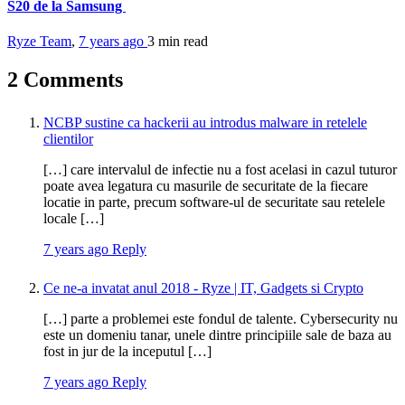
S20 de la Samsung
Ryze Team
,
7 years ago
3 min
read
2 Comments
NCBP sustine ca hackerii au introdus malware in retelele
clientilor
[…] care intervalul de infectie nu a fost acelasi in cazul tuturor
poate avea legatura cu masurile de securitate de la fiecare
locatie in parte, precum software-ul de securitate sau retelele
locale […]
7 years ago
Reply
Ce ne-a invatat anul 2018 - Ryze | IT, Gadgets si Crypto
[…] parte a problemei este fondul de talente. Cybersecurity nu
este un domeniu tanar, unele dintre principiile sale de baza au
fost in jur de la inceputul […]
7 years ago
Reply