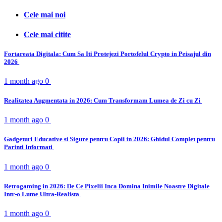
Cele mai noi
Cele mai citite
Fortareata Digitala: Cum Sa Iti Protejezi Portofelul Crypto in Peisajul din
2026
1 month ago
0
Realitatea Augmentata in 2026: Cum Transformam Lumea de Zi cu Zi
1 month ago
0
Gadgeturi Educative si Sigure pentru Copii in 2026: Ghidul Complet pentru
Parinti Informati
1 month ago
0
Retrogaming in 2026: De Ce Pixelii Inca Domina Inimile Noastre Digitale
Intr-o Lume Ultra-Realista
1 month ago
0