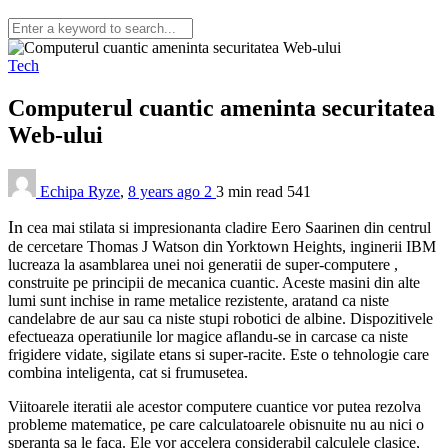
Tech
Computerul cuantic ameninta securitatea
Web-ului
Echipa Ryze
,
8 years ago
2
3 min
read
541
In
cea mai stilata si impresionanta cladire Eero Saarinen din centrul
de cercetare Thomas J Watson din Yorktown Heights, inginerii IBM
lucreaza la asamblarea unei noi generatii de super-computere ,
construite pe principii de mecanica cuantic. Aceste masini din alte
lumi sunt inchise in rame metalice rezistente, aratand ca niste
candelabre de aur sau ca niste stupi robotici de albine. Dispozitivele
efectueaza operatiunile lor magice aflandu-se in carcase ca niste
frigidere vidate, sigilate etans si super-racite. Este o tehnologie care
combina inteligenta, cat si frumusetea.
Viitoarele iteratii ale acestor computere cuantice vor putea rezolva
probleme matematice, pe care calculatoarele obisnuite nu au nici o
speranta sa le faca. Ele vor accelera considerabil calculele clasice,