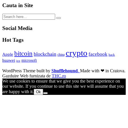
Cauta in Site
Social Media
Hot Tags
crypto
bitcoin
blockchain
facebook
Apple
china
hack
huawei
microsoft
ico
WordPress Theme built by
Shufflehound
.
Made with ❤ in Craiova.
Gazduire Web furnizata de
THC.ro
We use cookies to ensure that we give you the best experience on
our website. If you continue to use this site we will assume that you
are happy with it.
Ok