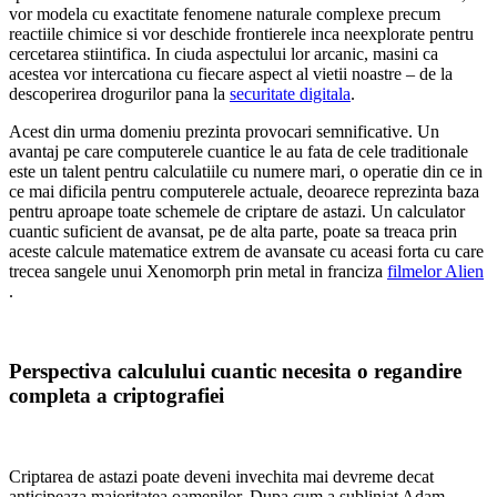
vor modela cu exactitate fenomene naturale complexe precum
reactiile chimice si vor deschide frontierele inca neexplorate pentru
cercetarea stiintifica. In ciuda aspectului lor arcanic, masini ca
acestea vor intercationa cu fiecare aspect al vietii noastre – de la
descoperirea drogurilor pana la
securitate digitala
.
Acest din urma domeniu prezinta provocari semnificative. Un
avantaj pe care computerele cuantice le au fata de cele traditionale
este un talent pentru calculatiile cu numere mari, o operatie din ce in
ce mai dificila pentru computerele actuale, deoarece reprezinta baza
pentru aproape toate schemele de criptare de astazi. Un calculator
cuantic suficient de avansat, pe de alta parte, poate sa treaca prin
aceste calcule matematice extrem de avansate cu aceasi forta cu care
trecea sangele unui Xenomorph prin metal in franciza
filmelor Alien
.
Perspectiva calculului cuantic necesita o regandire
completa a criptografiei
Criptarea de astazi poate deveni invechita mai devreme decat
anticipeaza majoritatea oamenilor. Dupa cum a subliniat Adam