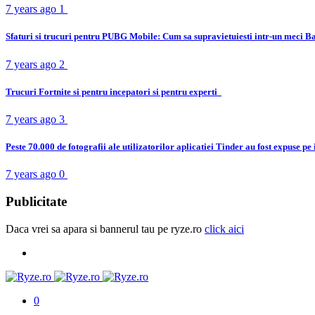
7 years ago
1
Sfaturi si trucuri pentru PUBG Mobile: Cum sa supravietuiesti intr-un meci B
7 years ago
2
Trucuri Fortnite si pentru incepatori si pentru experti
7 years ago
3
Peste 70.000 de fotografii ale utilizatorilor aplicatiei Tinder au fost expuse pe
7 years ago
0
Publicitate
Daca vrei sa apara si bannerul tau pe ryze.ro
click aici
0