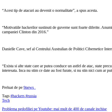
“Acest tip de atacuri au devenit o normalitate”, a spus acesta.
“Motivatiile hackerilor sustinuti de guverne sunt foarte diferite. Anumit
campaniei Clinton din 2016.”
Danielle Cave, sef al Centrului Australian de Politici Cibernetice Intern
“Exista si alte state care ar putea conduce un astfel de atac, state pre
interesata. Inca nu stim ce date au fost furate, si nu stin nici cum ar pu
Preluat de pe
9news
Tags
#hackers
#russia
Tech
Problema pedofiliei pe Youtube: mai mult de 400 de canale inchise