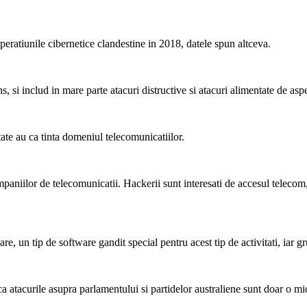
peratiunile cibernetice clandestine in 2018, datele spun altceva.
s, si includ in mare parte atacuri distructive si atacuri alimentate de asp
ate au ca tinta domeniul telecomunicatiilor.
aniilor de telecomunicatii. Hackerii sunt interesati de accesul telecom,
, un tip de software gandit special pentru acest tip de activitati, iar g
atacurile asupra parlamentului si partidelor australiene sunt doar o mica