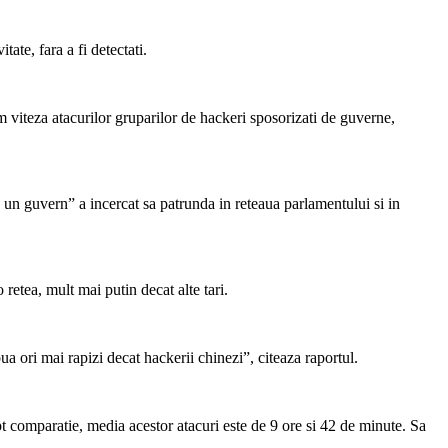
tate, fara a fi detectati.
 viteza atacurilor gruparilor de hackeri sposorizati de guverne,
 un guvern” a incercat sa patrunda in reteaua parlamentului si in
etea, mult mai putin decat alte tari.
a ori mai rapizi decat hackerii chinezi”, citeaza raportul.
t comparatie, media acestor atacuri este de 9 ore si 42 de minute. Sa