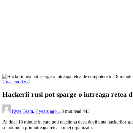
Uncategorized
Hackerii rusi pot sparge o intreaga retea
Ryze Team
,
7 years ago
1
3 min
read
443
A
i doar 18 minute in care poti reactiona daca devii tinta hackerilor sp
se pot muta prin intreaga retea a unei organizatii.