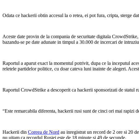
Odata ce hackerii obtin accesul la o retea, ei pot fura, cripta, sterge dat
Aceste date provin de la compania de securitate digitala CrowdStrike, 
bazandu-se pe date adunate in timpul a 30.000 de incercari de intruzi
Raportul a aparut exact la momentul potrivit, dupa ce la inceputul aces
reletele partidelor politice, cu doar cateva luni inainte de alegeri. Aces
Raportul CrowdStrike a descoperit ca hackerii sponsorizati de statul ru
“Este remarcabila diferenta, hackerii rusi sunt de cinci ori mai rapizi 
Hackerii din
Coreea de Nord
au inregistrat un record de 2 ore si 20 d
nu uitam ca recordul Rusiei este de 18 minute si 49 de secunde.