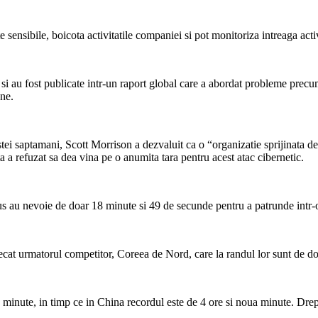
e sensibile, boicota activitatile companiei si pot monitoriza intreaga activi
si au fost publicate intr-un raport global care a abordat probleme precum
une.
tei saptamani, Scott Morrison a dezvaluit ca o “organizatie sprijinata de
ta a refuzat sa dea vina pe o anumita tara pentru acest atac cibernetic.
s au nevoie de doar 18 minute si 49 de secunde pentru a patrunde intr-o r
decat urmatorul competitor, Coreea de Nord, care la randul lor sunt de dou
e minute, in timp ce in China recordul este de 4 ore si noua minute. Drep