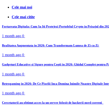
Cele mai noi
Cele mai citite
Fortareata Digitala: Cum Sa Iti Protejezi Portofelul Crypto in Peisajul din 2
1 month ago
0
Realitatea Augmentata in 2026: Cum Transformam Lumea de Zi cu Zi
1 month ago
0
Gadgeturi Educative si Sigure pentru Copii in 2026: Ghidul Complet pentru P
1 month ago
0
Retrogaming in 2026: De Ce Pixelii Inca Domina Inimile Noastre Digitale Int
1 month ago
0
Cercetatorii au obtinut acces la un server folosit de hackerii nord coreeni