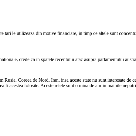
e tari le utilizeaza din motive financiare, in timp ce altele sunt concentr
ationale, crede ca in spatele recentului atac asupra parlamentului austral
cum Rusia, Coreea de Nord, Iran, insa aceste state nu sunt interesate de ce
tea fi acestea folosite. Aceste retele sunt o mina de aur in mainile nepotri