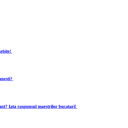
sebite!
lanesti?
rant? Iata raspunsul maestrilor bucatari!