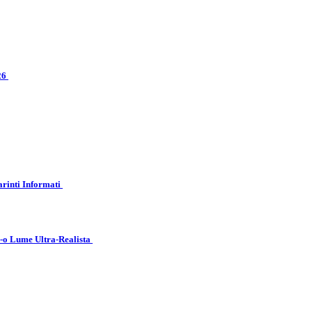
026
arinti Informati
r-o Lume Ultra-Realista