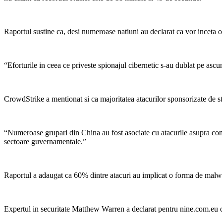
Raportul sustine ca, desi numeroase natiuni au declarat ca vor inceta o
“Eforturile in ceea ce priveste spionajul cibernetic s-au dublat pe ascun
CrowdStrike a mentionat si ca majoritatea atacurilor sponsorizate de st
“Numeroase grupari din China au fost asociate cu atacurile asupra comp
sectoare guvernamentale.”
Raportul a adaugat ca 60% dintre atacuri au implicat o forma de malware
Expertul in securitate Matthew Warren a declarat pentru nine.com.eu ca 