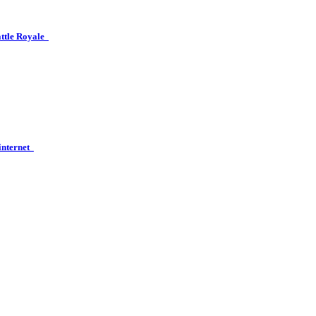
attle Royale
 internet