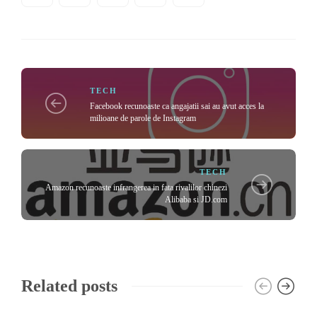
TECH
Facebook recunoaste ca angajatii sai au avut acces la
milioane de parole de Instagram
TECH
Amazon recunoaste infrangerea in fata rivalilor chinezi
Alibaba si JD.com
Related posts