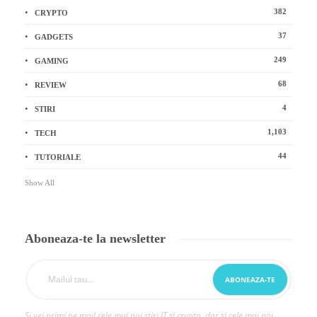
382
CRYPTO
37
GADGETS
249
GAMING
68
REVIEW
4
STIRI
1,103
TECH
44
TUTORIALE
Show All
Aboneaza-te la newsletter
Si vei primi pe mail cele mai noi stiri IT si crypto, dar si cele mai noi