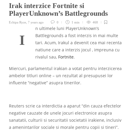
Irak interzice Fortnite si
PlayerUnknown’s Battlegrounds
Echipa Ryze
,
7 years ago
0
1 min
468
n ultimele luni PlayerUnknown’s
I
Battlegrounds a fost interzis in mai multe
tari. Acum, Irakul a devenit cea mai recenta
natiune care a interzis jocul , impreuna cu
rivalul sau,
Fortnite
.
Miercuri, parlamentul irakian a votat pentru interzicerea
ambelor titluri online – un rezultat al presupusei lor
influente “negative” asupra tinerilor.
Reuters scrie ca interdictia a aparut “din cauza efectelor
negative cauzate de unele jocuri electronice asupra
sanatatii, culturii si securitatii societatii irakiene, inclusiv
a amenintarilor sociale si morale pentru copii si tineri”.