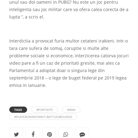
unul sau doi oameni in PUBG? Nu este un joc pentru
inteligenta sau joc militar care va ofera calea corecta de a
lupta “, a scris el.
Interdictia a provocat furia multor cetateni irakieni. Intr-o
tara care sufera de somaj, coruptie si multe alte
probleme sociale si economice, interzicerea catorva jocuri
video pare a fi un caz de prioritati gresite, mai ales ca
Parlamentul a adoptat doar o singura lege din
septembrie 2018 – o lege de buget federal pe 2019 legea
emisa in ianuarie.
TAGS
#FORTNITE
#IRAK
#PLAYERUNKNOWN’S BATTLEGROUNDS