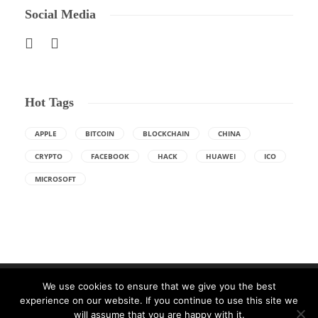
Social Media
Hot Tags
APPLE
BITCOIN
BLOCKCHAIN
CHINA
CRYPTO
FACEBOOK
HACK
HUAWEI
ICO
MICROSOFT
We use cookies to ensure that we give you the best
experience on our website. If you continue to use this site we
will assume that you are happy with it.