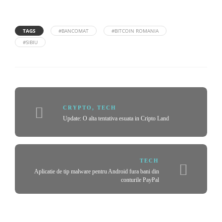
TAGS
#BANCOMAT
#BITCOIN ROMANIA
#SIBIU
CRYPTO
,
TECH
Update: O alta tentativa esuata in Cripto Land
TECH
Aplicatie de tip malware pentru Android fura bani din
conturile PayPal