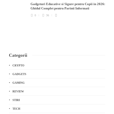
Gadgeturi Educative si Sigure pentru Copii in 2026:
Ghidul Complet pentru Parinti Informati
0
36
Categorii
CRYPTO
GADGETS
GAMING
REVIEW
STIRI
TECH