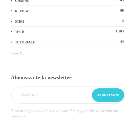
GAMING
68
REVIEW
4
STIRI
1,103
TECH
44
TUTORIALE
Show All
Aboneaza-te la newsletter
Si vei primi pe mail cele mai noi stiri IT si crypto, dar si cele mai noi
review-uri