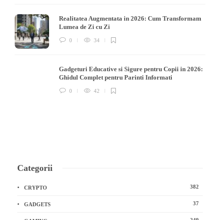
Realitatea Augmentata in 2026: Cum Transformam
Lumea de Zi cu Zi
0
34
Gadgeturi Educative si Sigure pentru Copii in 2026:
Ghidul Complet pentru Parinti Informati
0
42
Categorii
382
CRYPTO
37
GADGETS
249