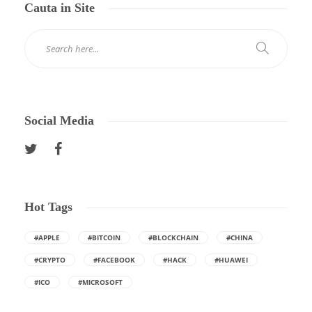
Cauta in Site
Social Media
Hot Tags
#APPLE
#BITCOIN
#BLOCKCHAIN
#CHINA
#CRYPTO
#FACEBOOK
#HACK
#HUAWEI
#ICO
#MICROSOFT