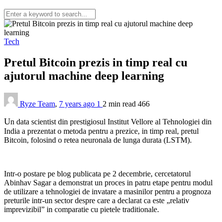
Tech
Pretul Bitcoin prezis in timp real cu
ajutorul machine deep learning
Ryze Team
,
7 years ago
1
2 min
read
466
U
n data scientist din prestigiosul Institut Vellore al Tehnologiei din
India a prezentat o metoda pentru a prezice, in timp real, pretul
Bitcoin, folosind o retea neuronala de lunga durata (LSTM).
Intr-o postare pe blog publicata pe 2 decembrie, cercetatorul
Abinhav Sagar a demonstrat un proces in patru etape pentru modul
de utilizare a tehnologiei de invatare a masinilor pentru a prognoza
preturile intr-un sector despre care a declarat ca este „relativ
imprevizibil” in comparatie cu pietele traditionale.