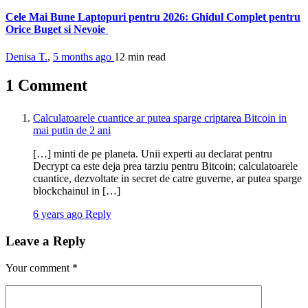
Cele Mai Bune Laptopuri pentru 2026: Ghidul Complet pentru
Orice Buget si Nevoie
Denisa T.
,
5 months ago
12 min
read
1 Comment
Calculatoarele cuantice ar putea sparge criptarea Bitcoin in
mai putin de 2 ani
[…] minti de pe planeta. Unii experti au declarat pentru
Decrypt ca este deja prea tarziu pentru Bitcoin; calculatoarele
cuantice, dezvoltate in secret de catre guverne, ar putea sparge
blockchainul in […]
6 years ago
Reply
Leave a Reply
Your comment
*