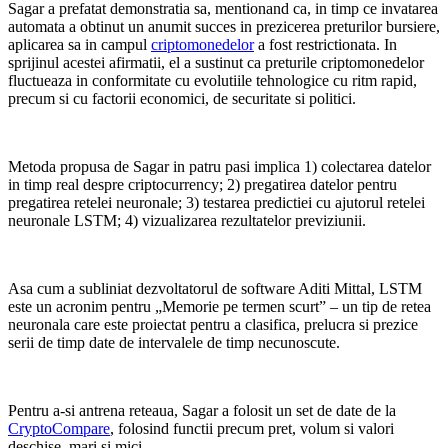
Sagar a prefatat demonstratia sa, mentionand ca, in timp ce invatarea
automata a obtinut un anumit succes in prezicerea preturilor bursiere,
aplicarea sa in campul
criptomonedelor
a fost restrictionata. In
sprijinul acestei afirmatii, el a sustinut ca preturile criptomonedelor
fluctueaza in conformitate cu evolutiile tehnologice cu ritm rapid,
precum si cu factorii economici, de securitate si politici.
Metoda propusa de Sagar in patru pasi implica 1) colectarea datelor
in timp real despre criptocurrency; 2) pregatirea datelor pentru
pregatirea retelei neuronale; 3) testarea predictiei cu ajutorul retelei
neuronale LSTM; 4) vizualizarea rezultatelor previziunii.
Asa cum a subliniat dezvoltatorul de software Aditi Mittal, LSTM
este un acronim pentru „Memorie pe termen scurt” – un tip de retea
neuronala care este proiectat pentru a clasifica, prelucra si prezice
serii de timp date de intervalele de timp necunoscute.
Pentru a-si antrena reteaua, Sagar a folosit un set de date de la
CryptoCompare
, folosind functii precum pret, volum si valori
deschise, mari si mici.