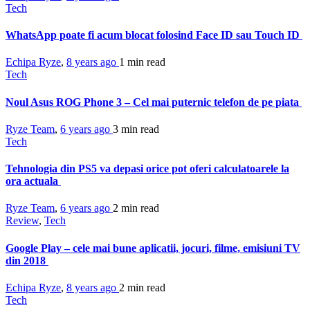
Tech
WhatsApp poate fi acum blocat folosind Face ID sau Touch ID
Echipa Ryze
,
8 years ago
1 min
read
Tech
Noul Asus ROG Phone 3 – Cel mai puternic telefon de pe piata
Ryze Team
,
6 years ago
3 min
read
Tech
Tehnologia din PS5 va depasi orice pot oferi calculatoarele la
ora actuala
Ryze Team
,
6 years ago
2 min
read
Review
,
Tech
Google Play – cele mai bune aplicatii, jocuri, filme, emisiuni TV
din 2018
Echipa Ryze
,
8 years ago
2 min
read
Tech