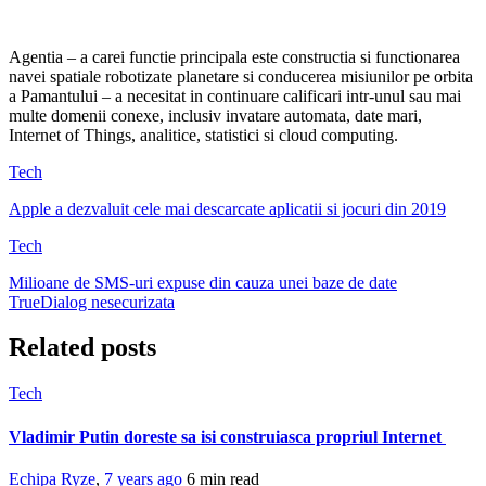
Agentia – a carei functie principala este constructia si functionarea
navei spatiale robotizate planetare si conducerea misiunilor pe orbita
a Pamantului – a necesitat in continuare calificari intr-unul sau mai
multe domenii conexe, inclusiv invatare automata, date mari,
Internet of Things, analitice, statistici si cloud computing.
Tech
Apple a dezvaluit cele mai descarcate aplicatii si jocuri din 2019
Tech
Milioane de SMS-uri expuse din cauza unei baze de date
TrueDialog nesecurizata
Related posts
Tech
Vladimir Putin doreste sa isi construiasca propriul Internet
Echipa Ryze
,
7 years ago
6 min
read