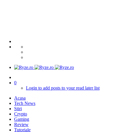
0
Login to add posts to your read later list
Acasa
Tech News
Stiri
Crypto
Gaming
Review
Tutoriale