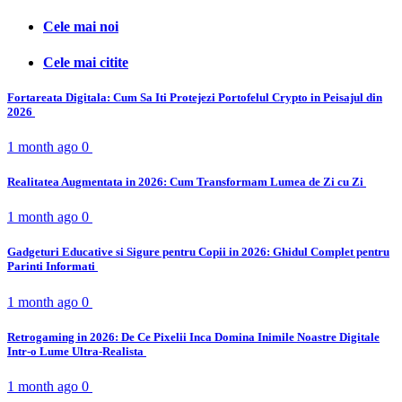
Cele mai noi
Cele mai citite
Fortareata Digitala: Cum Sa Iti Protejezi Portofelul Crypto in Peisajul din
2026
1 month ago
0
Realitatea Augmentata in 2026: Cum Transformam Lumea de Zi cu Zi
1 month ago
0
Gadgeturi Educative si Sigure pentru Copii in 2026: Ghidul Complet pentru
Parinti Informati
1 month ago
0
Retrogaming in 2026: De Ce Pixelii Inca Domina Inimile Noastre Digitale
Intr-o Lume Ultra-Realista
1 month ago
0