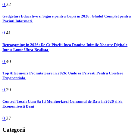
0
32
Gadgeturi Educative si Sigure pentru Copii in 2026: Ghidul Complet pentru
Parinti Informati
0
41
Retrogaming in 2026: De Ce Pixelii Inca Domina Inimile Noastre Digitale
Intr-o Lume Ultra-Realista
0
40
Top Altcoin-uri Promitatoare in 2026: Unde sa Privesti Pentru Crestere
Exponentiala
0
29
Control Total: Cum Sa Iti Monitorizezi Consumul de Date in 2026 si Sa
Economisesti Bani
0
37
Categorii