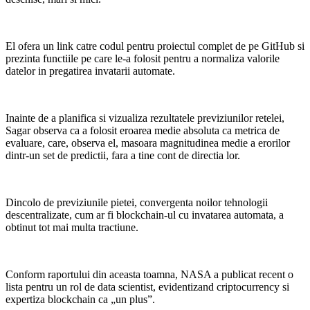
El ofera un link catre codul pentru proiectul complet de pe GitHub si
prezinta functiile pe care le-a folosit pentru a normaliza valorile
datelor in pregatirea invatarii automate.
Inainte de a planifica si vizualiza rezultatele previziunilor retelei,
Sagar observa ca a folosit eroarea medie absoluta ca metrica de
evaluare, care, observa el, masoara magnitudinea medie a erorilor
dintr-un set de predictii, fara a tine cont de directia lor.
Dincolo de previziunile pietei, convergenta noilor tehnologii
descentralizate, cum ar fi blockchain-ul cu invatarea automata, a
obtinut tot mai multa tractiune.
Conform raportului din aceasta toamna, NASA a publicat recent o
lista pentru un rol de data scientist, evidentizand criptocurrency si
expertiza blockchain ca „un plus”.