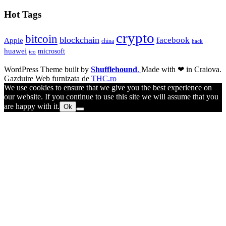
Hot Tags
crypto
bitcoin
blockchain
facebook
Apple
china
hack
huawei
microsoft
ico
WordPress Theme built by
Shufflehound
.
Made with ❤ in Craiova.
Gazduire Web furnizata de
THC.ro
We use cookies to ensure that we give you the best experience on
our website. If you continue to use this site we will assume that you
are happy with it.
Ok