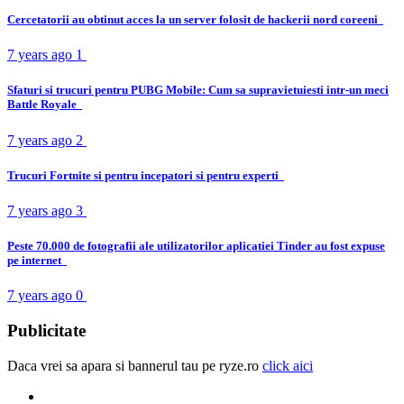
Cercetatorii au obtinut acces la un server folosit de hackerii nord coreeni
7 years ago
1
Sfaturi si trucuri pentru PUBG Mobile: Cum sa supravietuiesti intr-un meci
Battle Royale
7 years ago
2
Trucuri Fortnite si pentru incepatori si pentru experti
7 years ago
3
Peste 70.000 de fotografii ale utilizatorilor aplicatiei Tinder au fost expuse
pe internet
7 years ago
0
Publicitate
Daca vrei sa apara si bannerul tau pe ryze.ro
click aici