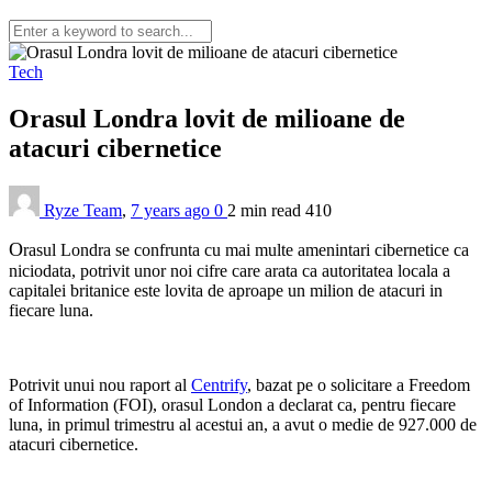
Tech
Orasul Londra lovit de milioane de
atacuri cibernetice
Ryze Team
,
7 years ago
0
2 min
read
410
O
rasul Londra se confrunta cu mai multe amenintari cibernetice ca
niciodata, potrivit unor noi cifre care arata ca autoritatea locala a
capitalei britanice este lovita de aproape un milion de atacuri in
fiecare luna.
Potrivit unui nou raport al
Centrify
, bazat pe o solicitare a Freedom
of Information (FOI), orasul London a declarat ca, pentru fiecare
luna, in primul trimestru al acestui an, a avut o medie de 927.000 de
atacuri cibernetice.