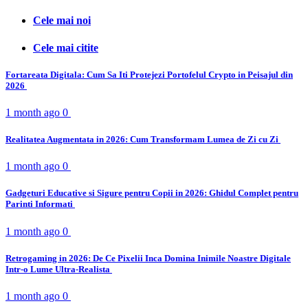
Cele mai noi
Cele mai citite
Fortareata Digitala: Cum Sa Iti Protejezi Portofelul Crypto in Peisajul din
2026
1 month ago
0
Realitatea Augmentata in 2026: Cum Transformam Lumea de Zi cu Zi
1 month ago
0
Gadgeturi Educative si Sigure pentru Copii in 2026: Ghidul Complet pentru
Parinti Informati
1 month ago
0
Retrogaming in 2026: De Ce Pixelii Inca Domina Inimile Noastre Digitale
Intr-o Lume Ultra-Realista
1 month ago
0