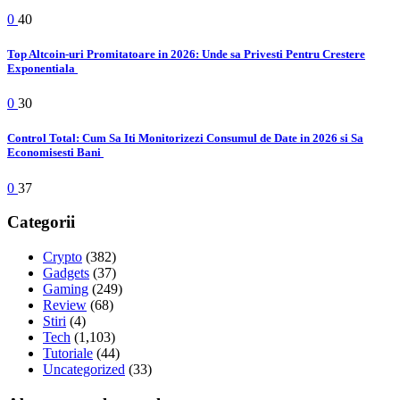
0
40
Top Altcoin-uri Promitatoare in 2026: Unde sa Privesti Pentru Crestere
Exponentiala
0
30
Control Total: Cum Sa Iti Monitorizezi Consumul de Date in 2026 si Sa
Economisesti Bani
0
37
Categorii
Crypto
(382)
Gadgets
(37)
Gaming
(249)
Review
(68)
Stiri
(4)
Tech
(1,103)
Tutoriale
(44)
Uncategorized
(33)