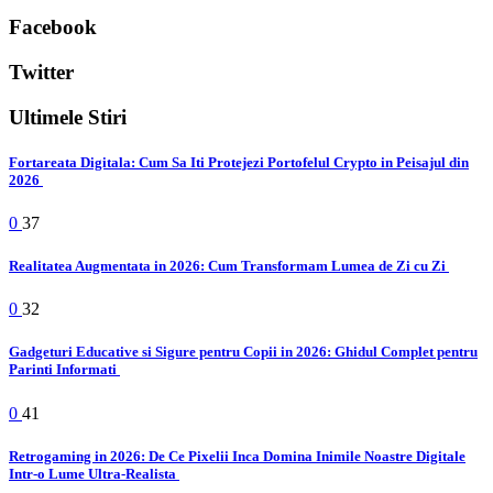
Facebook
Twitter
Ultimele Stiri
Fortareata Digitala: Cum Sa Iti Protejezi Portofelul Crypto in Peisajul din
2026
0
37
Realitatea Augmentata in 2026: Cum Transformam Lumea de Zi cu Zi
0
32
Gadgeturi Educative si Sigure pentru Copii in 2026: Ghidul Complet pentru
Parinti Informati
0
41
Retrogaming in 2026: De Ce Pixelii Inca Domina Inimile Noastre Digitale
Intr-o Lume Ultra-Realista