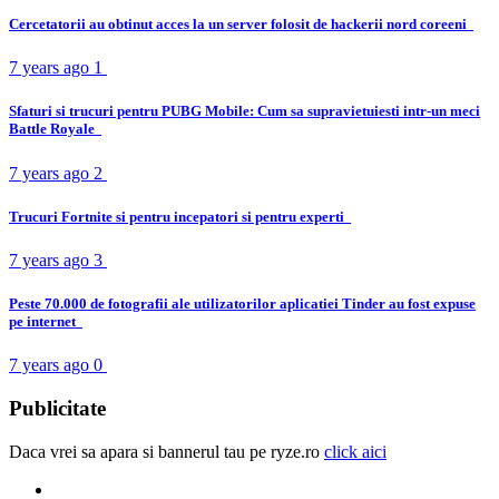
Cercetatorii au obtinut acces la un server folosit de hackerii nord coreeni
7 years ago
1
Sfaturi si trucuri pentru PUBG Mobile: Cum sa supravietuiesti intr-un meci
Battle Royale
7 years ago
2
Trucuri Fortnite si pentru incepatori si pentru experti
7 years ago
3
Peste 70.000 de fotografii ale utilizatorilor aplicatiei Tinder au fost expuse
pe internet
7 years ago
0
Publicitate
Daca vrei sa apara si bannerul tau pe ryze.ro
click aici