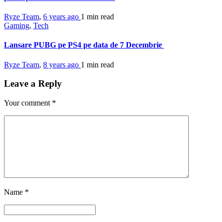
Ryze Team
,
6 years ago
1 min
read
Gaming
,
Tech
Lansare PUBG pe PS4 pe data de 7 Decembrie
Ryze Team
,
8 years ago
1 min
read
Leave a Reply
Your comment
*
Name
*