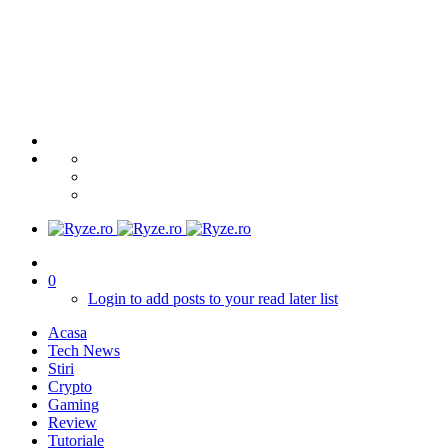
0
Login to add posts to your read later list
Acasa
Tech News
Stiri
Crypto
Gaming
Review
Tutoriale