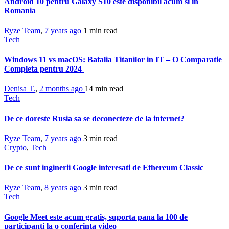
Android 10 pentru Galaxy S10 este disponibil acum si in
Romania
Ryze Team
,
7 years ago
1 min
read
Tech
Windows 11 vs macOS: Batalia Titanilor in IT – O Comparatie
Completa pentru 2024
Denisa T.
,
2 months ago
14 min
read
Tech
De ce doreste Rusia sa se deconecteze de la internet?
Ryze Team
,
7 years ago
3 min
read
Crypto
,
Tech
De ce sunt inginerii Google interesati de Ethereum Classic
Ryze Team
,
8 years ago
3 min
read
Tech
Google Meet este acum gratis, suporta pana la 100 de
participanti la o conferinta video