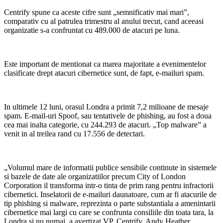
Centrify spune ca aceste cifre sunt „semnificativ mai mari”,
comparativ cu al patrulea trimestru al anului trecut, cand aceeasi
organizatie s-a confruntat cu 489.000 de atacuri pe luna.
Este important de mentionat ca marea majoritate a evenimentelor
clasificate drept atacuri cibernetice sunt, de fapt, e-mailuri spam.
In ultimele 12 luni, orasul Londra a primit 7,2 milioane de mesaje
spam. E-mail-uri Spoof, sau tentativele de phishing, au fost a doua
cea mai inalta categorie, cu 244.293 de atacuri. „Top malware” a
venit in al treilea rand cu 17.556 de detectari.
„Volumul mare de informatii publice sensibile continute in sistemele
si bazele de date ale organizatiilor precum City of London
Corporation il transforma intr-o tinta de prim rang pentru infractorii
cibernetici. Inselatorii de e-mailuri daunatoare, cum ar fi atacurile de
tip phishing si malware, reprezinta o parte substantiala a amenintarii
cibernetice mai largi cu care se confrunta consiliile din toata tara, la
Londra si nu numai, a avertizat VP, Centrify, Andy Heather.