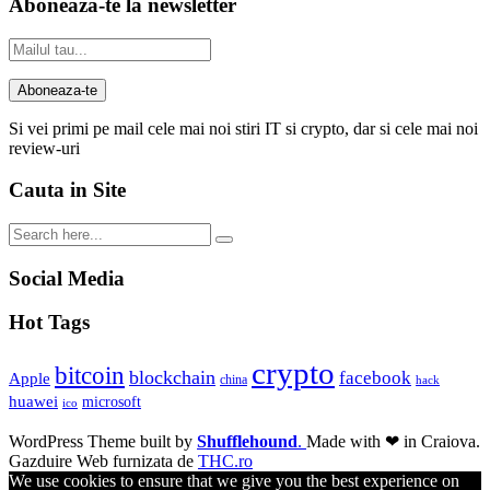
Aboneaza-te la newsletter
Si vei primi pe mail cele mai noi stiri IT si crypto, dar si cele mai noi
review-uri
Cauta in Site
Social Media
Hot Tags
crypto
bitcoin
blockchain
facebook
Apple
china
hack
huawei
microsoft
ico
WordPress Theme built by
Shufflehound
.
Made with ❤ in Craiova.
Gazduire Web furnizata de
THC.ro
We use cookies to ensure that we give you the best experience on