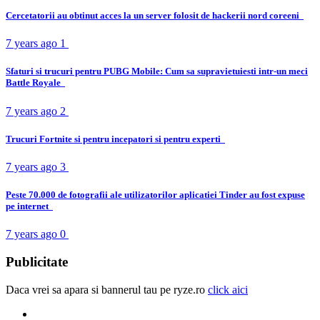
Cercetatorii au obtinut acces la un server folosit de hackerii nord coreeni
7 years ago
1
Sfaturi si trucuri pentru PUBG Mobile: Cum sa supravietuiesti intr-un meci
Battle Royale
7 years ago
2
Trucuri Fortnite si pentru incepatori si pentru experti
7 years ago
3
Peste 70.000 de fotografii ale utilizatorilor aplicatiei Tinder au fost expuse
pe internet
7 years ago
0
Publicitate
Daca vrei sa apara si bannerul tau pe ryze.ro
click aici