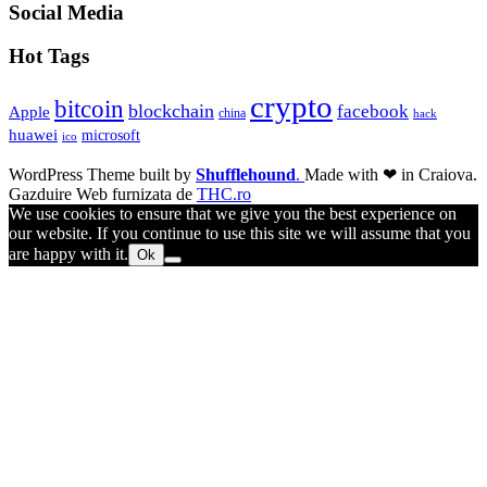
Social Media
Hot Tags
crypto
bitcoin
blockchain
facebook
Apple
china
hack
huawei
microsoft
ico
WordPress Theme built by
Shufflehound
.
Made with ❤ in Craiova.
Gazduire Web furnizata de
THC.ro
We use cookies to ensure that we give you the best experience on
our website. If you continue to use this site we will assume that you
are happy with it.
Ok