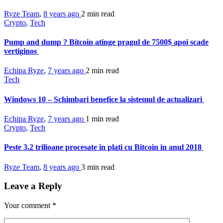
Ryze Team
,
8 years ago
2 min
read
Crypto
,
Tech
Pump and dump ? Bitcoin atinge pragul de 7500$ apoi scade
vertiginos
Echipa Ryze
,
7 years ago
2 min
read
Tech
Windows 10 – Schimbari benefice la sistemul de actualizari
Echipa Ryze
,
7 years ago
1 min
read
Crypto
,
Tech
Peste 3.2 trilioane procesate in plati cu Bitcoin in anul 2018
Ryze Team
,
8 years ago
3 min
read
Leave a Reply
Your comment
*