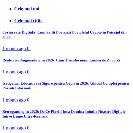
Cele mai noi
Cele mai citite
Fortareata Digitala: Cum Sa Iti Protejezi Portofelul Crypto in Peisajul din
2026
1 month ago
0
Realitatea Augmentata in 2026: Cum Transformam Lumea de Zi cu Zi
1 month ago
0
Gadgeturi Educative si Sigure pentru Copii in 2026: Ghidul Complet pentru
Parinti Informati
1 month ago
0
Retrogaming in 2026: De Ce Pixelii Inca Domina Inimile Noastre Digitale
Intr-o Lume Ultra-Realista
1 month ago
0