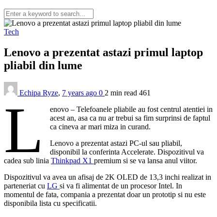
Tech
Lenovo a prezentat astazi primul laptop
pliabil din lume
Echipa Ryze
,
7 years ago
0
2 min
read
461
L
enovo – Telefoanele pliabile au fost centrul atentiei in
acest an, asa ca nu ar trebui sa fim surprinsi de faptul
ca cineva ar mari miza in curand.
Lenovo a prezentat astazi PC-ul sau pliabil,
disponibil la conferinta Accelerate. Dispozitivul va
cadea sub linia
Thinkpad X1
premium si se va lansa anul viitor.
Dispozitivul va avea un afisaj de 2K OLED de 13,3 inchi realizat in
parteneriat cu
LG
si va fi alimentat de un procesor Intel. In
momentul de fata, compania a prezentat doar un prototip si nu este
disponibila lista cu specificatii.