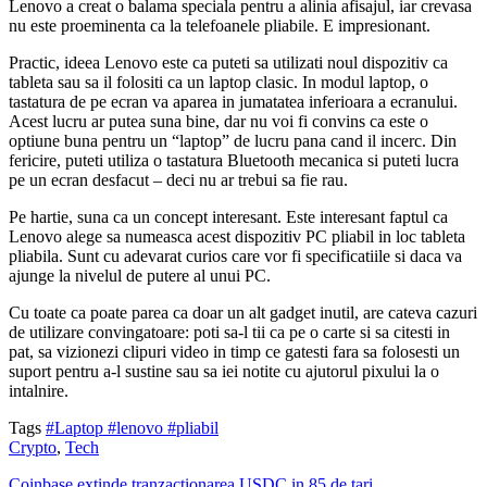
Lenovo a creat o balama speciala pentru a alinia afisajul, iar crevasa
nu este proeminenta ca la telefoanele pliabile. E impresionant.
Practic, ideea Lenovo este ca puteti sa utilizati noul dispozitiv ca
tableta sau sa il folositi ca un laptop clasic. In modul laptop, o
tastatura de pe ecran va aparea in jumatatea inferioara a ecranului.
Acest lucru ar putea suna bine, dar nu voi fi convins ca este o
optiune buna pentru un “laptop” de lucru pana cand il incerc. Din
fericire, puteti utiliza o tastatura Bluetooth mecanica si puteti lucra
pe un ecran desfacut – deci nu ar trebui sa fie rau.
Pe hartie, suna ca un concept interesant. Este interesant faptul ca
Lenovo alege sa numeasca acest dispozitiv PC pliabil in loc tableta
pliabila. Sunt cu adevarat curios care vor fi specificatiile si daca va
ajunge la nivelul de putere al unui PC.
Cu toate ca poate parea ca doar un alt gadget inutil, are cateva cazuri
de utilizare convingatoare: poti sa-l tii ca pe o carte si sa citesti in
pat, sa vizionezi clipuri video in timp ce gatesti fara sa folosesti un
suport pentru a-l sustine sau sa iei notite cu ajutorul pixului la o
intalnire.
Tags
#Laptop
#lenovo
#pliabil
Crypto
,
Tech
Coinbase extinde tranzactionarea USDC in 85 de tari