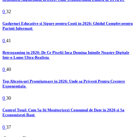
0
32
Gadgeturi Educative si Sigure pentru Copii in 2026: Ghidul Complet pentru
Parinti Informati
0
41
Retrogaming in 2026: De Ce Pixelii Inca Domina Inimile Noastre Digitale
Intr-o Lume Ultra-Realista
0
40
Top Altcoin-uri Promitatoare in 2026: Unde sa Privesti Pentru Crestere
Exponentiala
0
30
Control Total: Cum Sa Iti Monitorizezi Consumul de Date in 2026 si Sa
Economisesti Bani
0
37