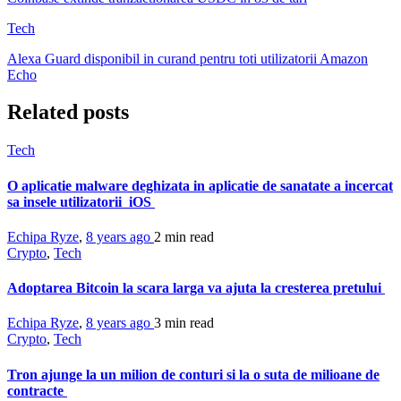
Tech
Alexa Guard disponibil in curand pentru toti utilizatorii Amazon
Echo
Related posts
Tech
O aplicatie malware deghizata in aplicatie de sanatate a incercat
sa insele utilizatorii iOS
Echipa Ryze
,
8 years ago
2 min
read
Crypto
,
Tech
Adoptarea Bitcoin la scara larga va ajuta la cresterea pretului
Echipa Ryze
,
8 years ago
3 min
read
Crypto
,
Tech
Tron ajunge la un milion de conturi si la o suta de milioane de
contracte