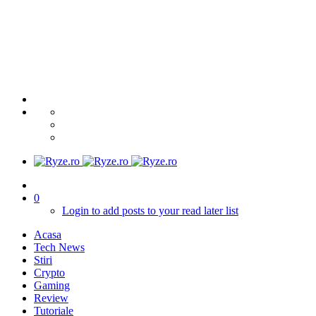
0
Login to add posts to your read later list
Acasa
Tech News
Stiri
Crypto
Gaming
Review
Tutoriale