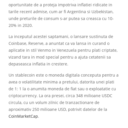
oportunitate de a proteja impotriva inflatiei ridicate in
tarile recent admise, cum ar fi Argentina si Uzbekistan,
unde preturile de consum s-ar putea sa creasca cu 10-
20% in 2020.
La inceputul acestei saptamani, o lansare sustinuta de
Coinbase, Reserve, a anuntat ca va lansa in curand o
aplicatie in stil Venmo in Venezuela pentru plati criptate,
vizand tara in mod special pentru a ajuta cetatenii sa
depaseasca inflatia in crestere.
Un stablecoin este o moneda digitala conceputa pentru a
avea o volatilitate minima a pretului, datorita unei plati
de 1: 1 la o anumita moneda de fiat sau o exploatatie cu
criptocurrency. La ora presei, circa 348 milioane USDC
circula, cu un volum zilnic de tranzactionare de
aproximativ 250 milioane USD, potrivit datelor de la
CoinMarketCap
.