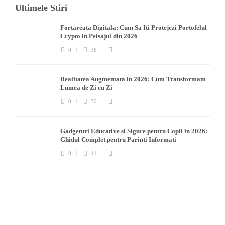
Ultimele Stiri
Fortareata Digitala: Cum Sa Iti Protejezi Portofelul
Crypto in Peisajul din 2026
0
36
Realitatea Augmentata in 2026: Cum Transformam
Lumea de Zi cu Zi
0
30
Gadgeturi Educative si Sigure pentru Copii in 2026:
Ghidul Complet pentru Parinti Informati
0
41