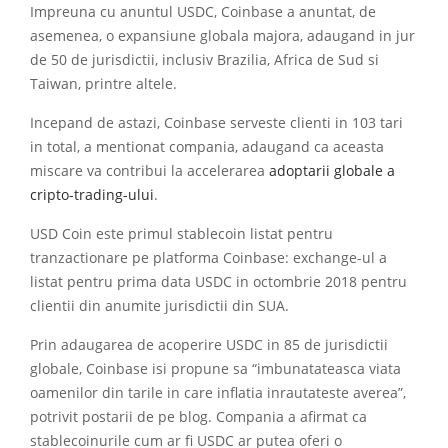
Impreuna cu anuntul USDC, Coinbase a anuntat, de
asemenea, o expansiune globala majora, adaugand in jur
de 50 de jurisdictii, inclusiv Brazilia, Africa de Sud si
Taiwan, printre altele.
Incepand de astazi, Coinbase serveste clienti in 103 tari
in total, a mentionat compania, adaugand ca aceasta
miscare va contribui la accelerarea
adoptarii globale a
cripto-trading-ului
.
USD Coin este primul stablecoin listat pentru
tranzactionare pe platforma Coinbase: exchange-ul a
listat pentru prima data USDC in octombrie 2018 pentru
clientii din anumite jurisdictii din SUA.
Prin adaugarea de acoperire USDC in 85 de jurisdictii
globale, Coinbase isi propune sa “imbunatateasca viata
oamenilor din tarile in care inflatia inrautateste averea”,
potrivit postarii de pe blog. Compania a afirmat ca
stablecoinurile cum ar fi USDC ar putea oferi o