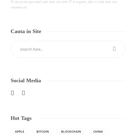
Si vei primi pe mail cele mai noi stiri IT si crypto, dar si cele mai noi
review-uri
Cauta in Site
Social Media
Hot Tags
APPLE
BITCOIN
BLOCKCHAIN
CHINA