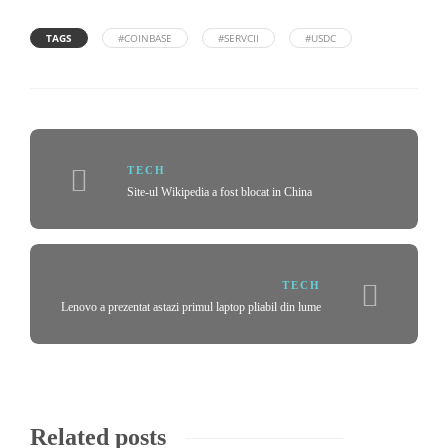
TAGS
#COINBASE
#SERVCII
#USDC
TECH
Site-ul Wikipedia a fost blocat in China
TECH
Lenovo a prezentat astazi primul laptop pliabil din lume
Related posts