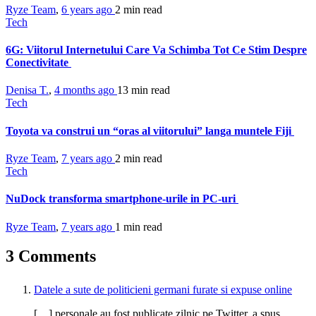
Ryze Team
,
6 years ago
2 min
read
Tech
6G: Viitorul Internetului Care Va Schimba Tot Ce Stim Despre
Conectivitate
Denisa T.
,
4 months ago
13 min
read
Tech
Toyota va construi un “oras al viitorului” langa muntele Fiji
Ryze Team
,
7 years ago
2 min
read
Tech
NuDock transforma smartphone-urile in PC-uri
Ryze Team
,
7 years ago
1 min
read
3 Comments
Datele a sute de politicieni germani furate si expuse online
[…] personale au fost publicate zilnic pe Twitter, a spus