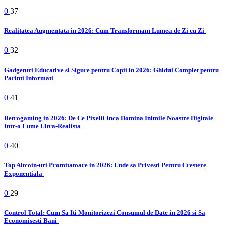
0
37
Realitatea Augmentata in 2026: Cum Transformam Lumea de Zi cu Zi
0
32
Gadgeturi Educative si Sigure pentru Copii in 2026: Ghidul Complet pentru
Parinti Informati
0
41
Retrogaming in 2026: De Ce Pixelii Inca Domina Inimile Noastre Digitale
Intr-o Lume Ultra-Realista
0
40
Top Altcoin-uri Promitatoare in 2026: Unde sa Privesti Pentru Crestere
Exponentiala
0
29
Control Total: Cum Sa Iti Monitorizezi Consumul de Date in 2026 si Sa
Economisesti Bani