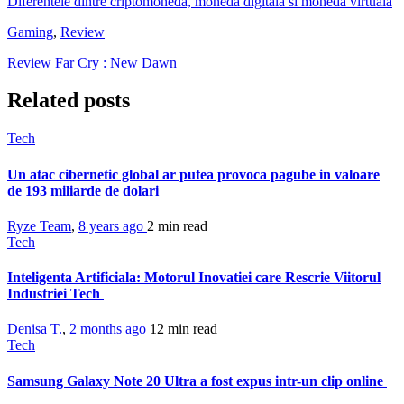
Diferentele dintre criptomoneda, moneda digitala si moneda virtuala
Gaming
,
Review
Review Far Cry : New Dawn
Related posts
Tech
Un atac cibernetic global ar putea provoca pagube in valoare
de 193 miliarde de dolari
Ryze Team
,
8 years ago
2 min
read
Tech
Inteligenta Artificiala: Motorul Inovatiei care Rescrie Viitorul
Industriei Tech
Denisa T.
,
2 months ago
12 min
read
Tech
Samsung Galaxy Note 20 Ultra a fost expus intr-un clip online