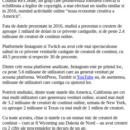
Coalitia Re:Create, un grup care promoveaza folosirea corecta si
echilibrata a legilor de copyright, a mai efectuat un studiu similar si
in 2016, numind activitatile online “noua economie creativa a
Americii”.
Fata de datele prezentate in 2016, studiul a prezentat o crestere de
aproape 1 miliard de dolari in ce priveste castigurile, si de peste 2.4
milioane de creatori de continut online.
Platformele Instagram si Twitch au avut cele mai spectaculoase
salturi in ce priveste veniturile castigate de creatorii de continut, cu
49.5 procente si respectiv 30 de procente.
Dintre cele noua platforme analizate, Instagram este pe primul loc,
cu peste 5.6 milioane de utilizatori care au generat venituri pe
aceasta platforma. WordPress, Tumblr si
YouTube
au, de asemenea,
milioane de utilizatori care castiga cu ajutorul lor.
Potrivit studiului, dintre toate statele din America, California are cei
mai multi utilizatori care genereaza venituri online, avand mai mult
de 3.2 milioane de creatori de continut online, urmata de New York,
cu aproape 2 milioane si Texas cu mai mult de 1 milion de creatori.
Cu toate acestea, chiar si statele cu un numar mic de creatori de
continut – cum ar fi Wyoming sau Dakota de Nord – au avut cresteri
cu 2 cifre ale procentajelor in decurs de un an.