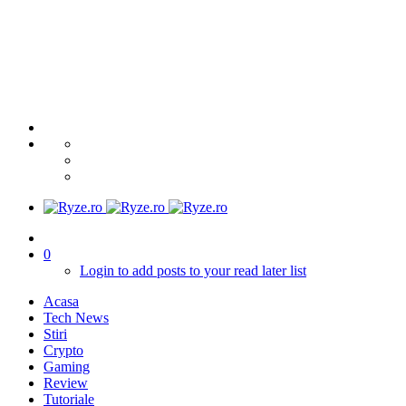
0
Login to add posts to your read later list
Acasa
Tech News
Stiri
Crypto
Gaming
Review
Tutoriale