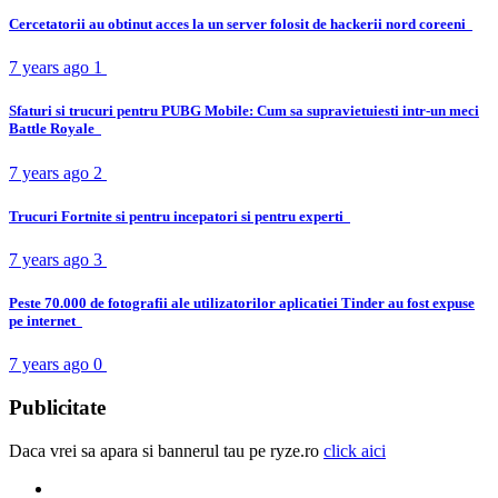
Cercetatorii au obtinut acces la un server folosit de hackerii nord coreeni
7 years ago
1
Sfaturi si trucuri pentru PUBG Mobile: Cum sa supravietuiesti intr-un meci
Battle Royale
7 years ago
2
Trucuri Fortnite si pentru incepatori si pentru experti
7 years ago
3
Peste 70.000 de fotografii ale utilizatorilor aplicatiei Tinder au fost expuse
pe internet
7 years ago
0
Publicitate
Daca vrei sa apara si bannerul tau pe ryze.ro
click aici