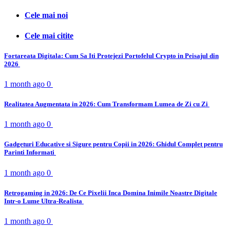
Cele mai noi
Cele mai citite
Fortareata Digitala: Cum Sa Iti Protejezi Portofelul Crypto in Peisajul din
2026
1 month ago
0
Realitatea Augmentata in 2026: Cum Transformam Lumea de Zi cu Zi
1 month ago
0
Gadgeturi Educative si Sigure pentru Copii in 2026: Ghidul Complet pentru
Parinti Informati
1 month ago
0
Retrogaming in 2026: De Ce Pixelii Inca Domina Inimile Noastre Digitale
Intr-o Lume Ultra-Realista
1 month ago
0