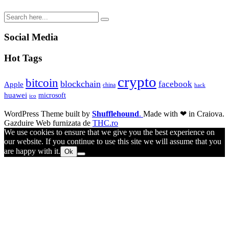
Social Media
Hot Tags
crypto
bitcoin
blockchain
facebook
Apple
china
hack
huawei
microsoft
ico
WordPress Theme built by
Shufflehound
.
Made with ❤ in Craiova.
Gazduire Web furnizata de
THC.ro
We use cookies to ensure that we give you the best experience on
our website. If you continue to use this site we will assume that you
are happy with it.
Ok