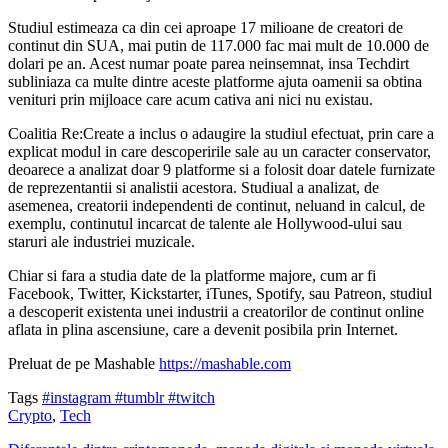
Studiul estimeaza ca din cei aproape 17 milioane de creatori de
continut din SUA, mai putin de 117.000 fac mai mult de 10.000 de
dolari pe an. Acest numar poate parea neinsemnat, insa Techdirt
subliniaza ca multe dintre aceste platforme ajuta oamenii sa obtina
venituri prin mijloace care acum cativa ani nici nu existau.
Coalitia Re:Create a inclus o adaugire la studiul efectuat, prin care a
explicat modul in care descoperirile sale au un caracter conservator,
deoarece a analizat doar 9 platforme si a folosit doar datele furnizate
de reprezentantii si analistii acestora. Studiual a analizat, de
asemenea, creatorii independenti de continut, neluand in calcul, de
exemplu, continutul incarcat de talente ale Hollywood-ului sau
staruri ale industriei muzicale.
Chiar si fara a studia date de la platforme majore, cum ar fi
Facebook, Twitter, Kickstarter, iTunes, Spotify, sau Patreon, studiul
a descoperit existenta unei industrii a creatorilor de continut online
aflata in plina ascensiune, care a devenit posibila prin Internet.
Preluat de pe Mashable
https://mashable.com
Tags
#instagram
#tumblr
#twitch
Crypto
,
Tech