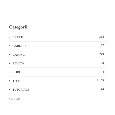
Categorii
382
CRYPTO
37
GADGETS
249
GAMING
68
REVIEW
4
STIRI
1,103
TECH
44
TUTORIALE
Show All