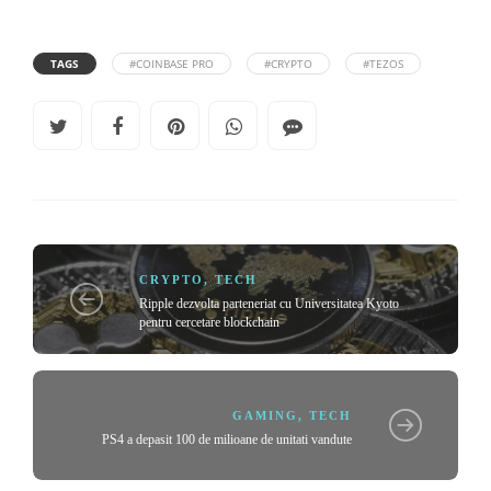
TAGS
#COINBASE PRO
#CRYPTO
#TEZOS
CRYPTO
,
TECH
Ripple dezvolta parteneriat cu Universitatea Kyoto
pentru cercetare blockchain
GAMING
,
TECH
PS4 a depasit 100 de milioane de unitati vandute