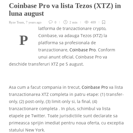
Coinbase Pro va lista Tezos (XTZ) in
luna august
Ryze Team
,
7 years ago
0
2 min
409
latforma de tranzactionare crypto,
P
Coinbase, va adauga Tezos (XTZ) la
platforma sa profesionala de
tranzactionare,
Coinbase Pro
. Conform
unui anunt oficial, Coinbase Pro va
deschide transferuri XTZ pe 5 august.
Asa cum a facut compania in trecut,
Coinbase Pro
va lista
tranzactionarea XTZ completa in patru etape: (1) transfer-
only, (2) post-only, (3) limit-only si, la final, (4)
tranzactionare completa . In plus, schimbul va lista
etapele pe Twitter. Toate jurisdictiile sunt declarate sa
primeasca sprijin imediat pentru noua oferta, cu exceptia
statului New York.