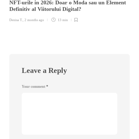
NFT-urile in 2026: Doar o Moda sau un Element
Definitiv al Viitorului Digital?
Denisa T.
,
2 months ago
13 min
Leave a Reply
Your comment
*