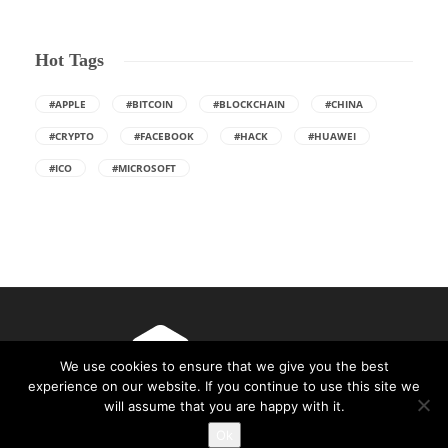
Hot Tags
#APPLE
#BITCOIN
#BLOCKCHAIN
#CHINA
#CRYPTO
#FACEBOOK
#HACK
#HUAWEI
#ICO
#MICROSOFT
We use cookies to ensure that we give you the best
experience on our website. If you continue to use this site we
will assume that you are happy with it.
Made with ❤ in Craiova. Gazduire Web furnizata de
THC.ro
Ok