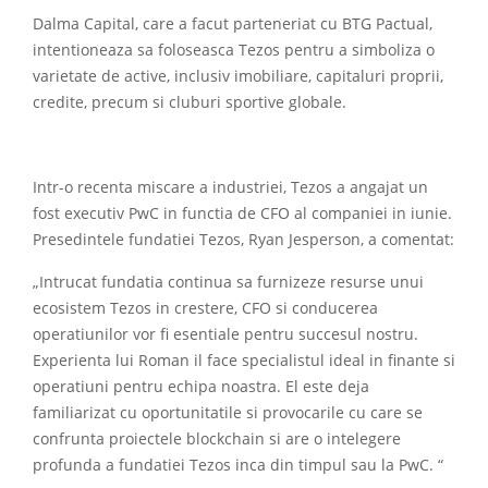
Dalma Capital, care a facut parteneriat cu BTG Pactual,
intentioneaza sa foloseasca Tezos pentru a simboliza o
varietate de active, inclusiv imobiliare, capitaluri proprii,
credite, precum si cluburi sportive globale.
Intr-o recenta miscare a industriei, Tezos a angajat un
fost executiv PwC in functia de CFO al companiei in iunie.
Presedintele fundatiei Tezos, Ryan Jesperson, a comentat:
„Intrucat fundatia continua sa furnizeze resurse unui
ecosistem Tezos in crestere, CFO si conducerea
operatiunilor vor fi esentiale pentru succesul nostru.
Experienta lui Roman il face specialistul ideal in finante si
operatiuni pentru echipa noastra. El este deja
familiarizat cu oportunitatile si provocarile cu care se
confrunta proiectele blockchain si are o intelegere
profunda a fundatiei Tezos inca din timpul sau la PwC. “