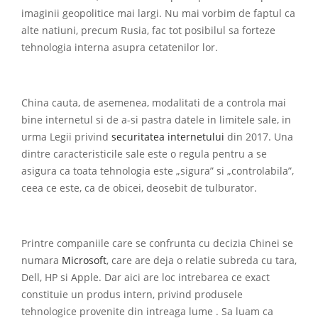
imaginii geopolitice mai largi. Nu mai vorbim de faptul ca
alte natiuni, precum Rusia, fac tot posibilul sa forteze
tehnologia interna asupra cetatenilor lor.
China cauta, de asemenea, modalitati de a controla mai
bine internetul si de a-si pastra datele in limitele sale, in
urma Legii privind
securitatea internetului
din 2017. Una
dintre caracteristicile sale este o regula pentru a se
asigura ca toata tehnologia este „sigura” si „controlabila”,
ceea ce este, ca de obicei, deosebit de tulburator.
Printre companiile care se confrunta cu decizia Chinei se
numara
Microsoft
, care are deja o relatie subreda cu tara,
Dell, HP si Apple. Dar aici are loc intrebarea ce exact
constituie un produs intern, privind produsele
tehnologice provenite din intreaga lume . Sa luam ca