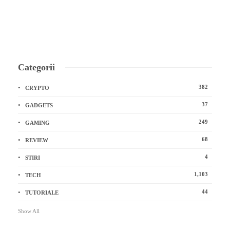
Categorii
382
CRYPTO
37
GADGETS
249
GAMING
68
REVIEW
4
STIRI
1,103
TECH
44
TUTORIALE
Show All