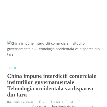
TECH
China impune interdictii comerciale
insitutiilor guvernamentale –
Tehnologia occidentala va disparea
din tara
Ryze Team
,
7 years ago
0
1 min
408
fost doar o chestiune de timp pana ca