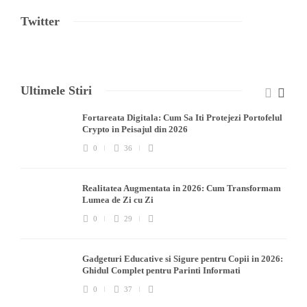
Twitter
Ultimele Stiri
Fortareata Digitala: Cum Sa Iti Protejezi Portofelul
Crypto in Peisajul din 2026
0
36
Realitatea Augmentata in 2026: Cum Transformam
Lumea de Zi cu Zi
0
29
Gadgeturi Educative si Sigure pentru Copii in 2026:
Ghidul Complet pentru Parinti Informati
0
37