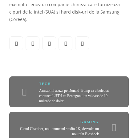
exemplu Lenovo: o companie chineza care furnizeaza
cipuri de la Intel (SUA) si hard disk-uri de la Samsung
(Coreea).
TECH
Amazon il acuza pe Donald Trump ca a boicotat
contractul JEDI cu Pentagonul in valoare de 10
miliarde de dolari
GAMING
Cloud Chamber, nou-anuntatul studio 2K, dezvolta un
nou titlu Bioshock