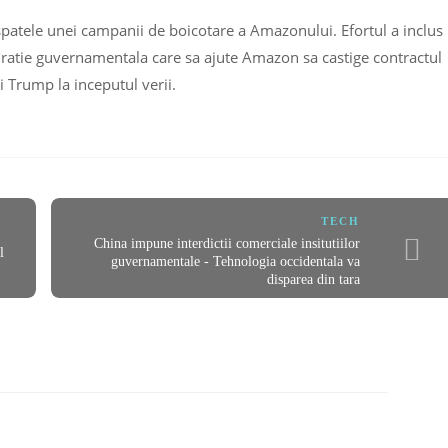
 spatele unei campanii de boicotare a Amazonului. Efortul a inclus
ratie guvernamentala care sa ajute Amazon sa castige contractul
i Trump la inceputul verii.
TECH
China impune interdictii comerciale insitutiilor
l
guvernamentale - Tehnologia occidentala va
disparea din tara