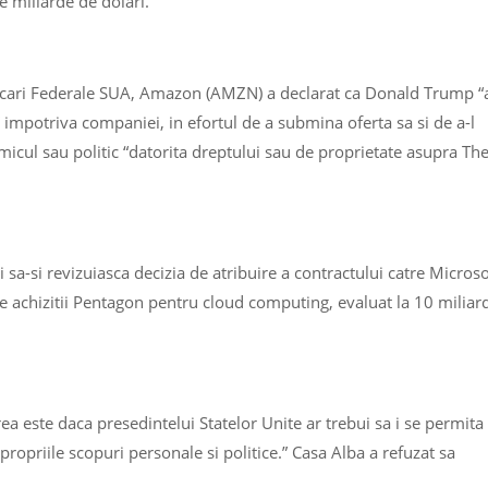
e miliarde de dolari.
dicari Federale SUA, Amazon (AMZN) a declarat ca Donald Trump “
e” impotriva companiei, in efortul de a submina oferta sa si de a-l
micul sau politic “datorita dreptului sau de proprietate asupra Th
sa-si revizuiasca decizia de atribuire a contractului catre Microso
de achizitii Pentagon pentru cloud computing, evaluat la 10 miliar
a este daca presedintelui Statelor Unite ar trebui sa i se permita
ropriile scopuri personale si politice.” Casa Alba a refuzat sa