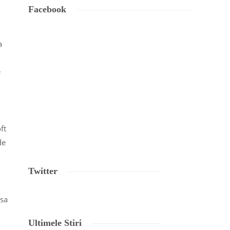
Facebook
a
e
ft
de
Twitter
 sa
Ultimele Stiri