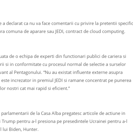
a declarat ca nu va face comentarii cu privire la pretentii specifi
ra comuna de aparare sau JEDI, contract de cloud computing.
luata de o echipa de experti din functionari publici de cariera si
rii si in conformitate cu procesul normal de selectie a surselor
vant al Pentagonului. “Nu au existat influente externe asupra
l este increzator in premiul JEDI si ramane concentrat pe punerea
lor nostri cat mai rapid si eficient.”
 parlamentarii de la Casa Alba pregatesc articole de actiune in
ui Trump pentru a-l presiona pe presedintele Ucrainei pentru a-l
ul lui Biden, Hunter.