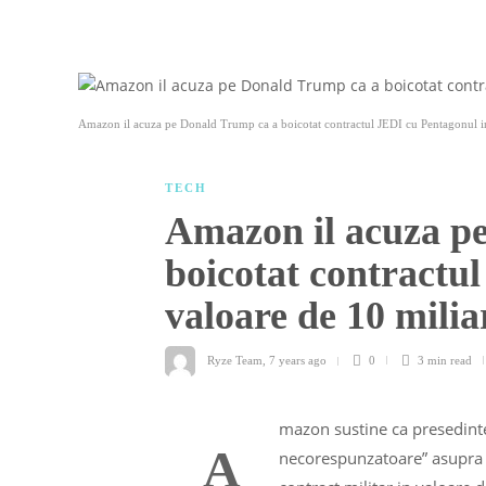
Amazon il acuza pe Donald Trump ca a boicotat contractul JEDI cu Pentagonul in
TECH
Amazon il acuza p
boicotat contractu
valoare de 10 milia
Ryze Team
,
7 years ago
0
3 min
read
mazon sustine ca presedinte
A
necorespunzatoare” asupra 