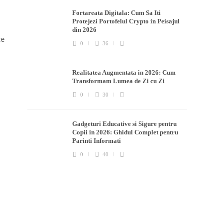
Fortareata Digitala: Cum Sa Iti
Protejezi Portofelul Crypto in Peisajul
din 2026
ce
0
36
Realitatea Augmentata in 2026: Cum
Transformam Lumea de Zi cu Zi
0
30
Gadgeturi Educative si Sigure pentru
Copii in 2026: Ghidul Complet pentru
Parinti Informati
0
40