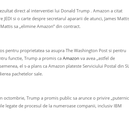
rezultat direct al interventiei lui Donald Trump . Amazon a citat
re JEDI si o carte despre secretarul apararii de atunci, James Mattis
 Mattis sa „elimine Amazon” din contract.
zos pentru proprietatea sa asupra The Washington Post si pentru
entru functie, Trump a promis ca
Amazon
va avea „astfel de
emenea, el s-a plans ca Amazon plateste Serviciului Postal din 
ierea pachetelor sale.
 in octombrie, Trump a promis public sa arunce o privire „puternic
iile legate de procesul de la numeroase companii, inclusiv IBM