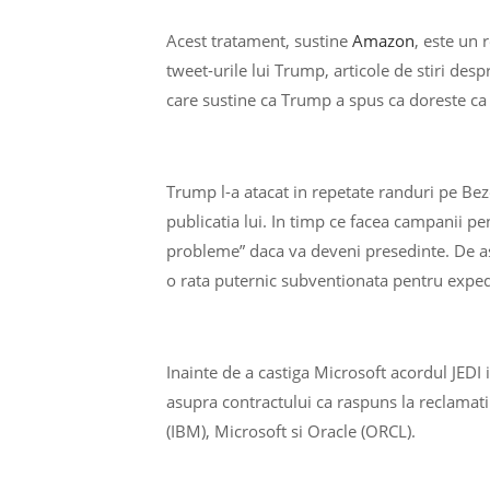
Acest tratament, sustine
Amazon
, este un 
tweet-urile lui Trump, articole de stiri desp
care sustine ca Trump a spus ca doreste ca
Trump l-a atacat in repetate randuri pe Be
publicatia lui. In timp ce facea campanii p
probleme” daca va deveni presedinte. De as
o rata puternic subventionata pentru exped
Inainte de a castiga Microsoft acordul JEDI
asupra contractului ca raspuns la reclamat
(IBM), Microsoft si Oracle (ORCL).