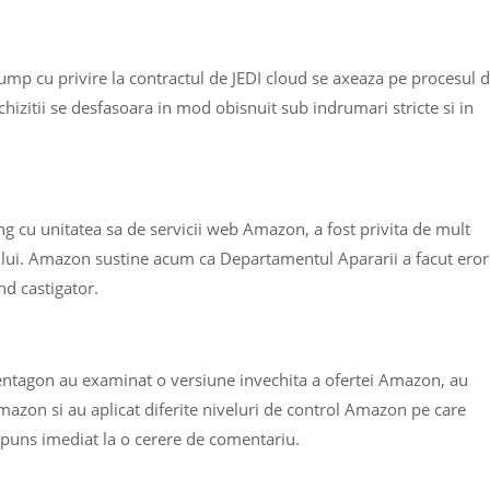
p cu privire la contractul de JEDI cloud se axeaza pe procesul 
izitii se desfasoara in mod obisnuit sub indrumari stricte si in
g cu unitatea sa de servicii web Amazon, a fost privita de mult
ctului. Amazon sustine acum ca Departamentul Apararii a facut eror
nd castigator.
 Pentagon au examinat o versiune invechita a ofertei Amazon, au
mazon si au aplicat diferite niveluri de control Amazon pe care
spuns imediat la o cerere de comentariu.