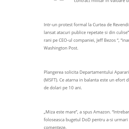
contract militar in valoare d
Intr-un protest formal la Curtea de Reven
lansat atacuri publice repetate si din culis
rani pe CEO-ul companiei, Jeff Bezos “, “ina
Washington Post.
Plangerea solicita Departamentului Apararii 
(MSFT). Ce atarna in balanta este un efort 
de dolari pe 10 ani.
„Miza este mare”, a spus Amazon. “Intrebare
foloseasca bugetul DoD pentru a-si urmari p
comenteze.