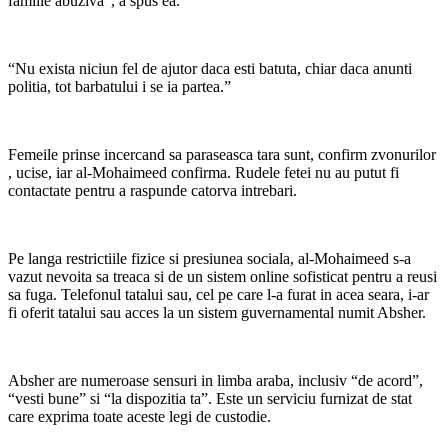
familie abuziva”, a spus ea.
“Nu exista niciun fel de ajutor daca esti batuta, chiar daca anunti
politia, tot barbatului i se ia partea.”
Femeile prinse incercand sa paraseasca tara sunt, confirm zvonurilor
, ucise, iar al-Mohaimeed confirma. Rudele fetei nu au putut fi
contactate pentru a raspunde catorva intrebari.
Pe langa restrictiile fizice si presiunea sociala, al-Mohaimeed s-a
vazut nevoita sa treaca si de un sistem online sofisticat pentru a reusi
sa fuga. Telefonul tatalui sau, cel pe care l-a furat in acea seara, i-ar
fi oferit tatalui sau acces la un sistem guvernamental numit Absher.
Absher are numeroase sensuri in limba araba, inclusiv “de acord”,
“vesti bune” si “la dispozitia ta”. Este un serviciu furnizat de stat
care exprima toate aceste legi de custodie.