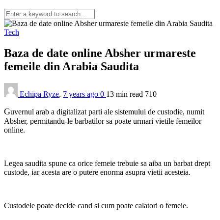
Tech
Baza de date online Absher urmareste
femeile din Arabia Saudita
Echipa Ryze
,
7 years ago
0
13 min
read
710
G
uvernul arab a digitalizat parti ale sistemului de custodie, numit
Absher, permitandu-le barbatilor sa poate urmari vietile femeilor
online.
Legea saudita spune ca orice femeie trebuie sa aiba un barbat drept
custode, iar acesta are o putere enorma asupra vietii acesteia.
Custodele poate decide cand si cum poate calatori o femeie.