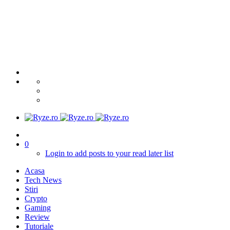
0
Login to add posts to your read later list
Acasa
Tech News
Stiri
Crypto
Gaming
Review
Tutoriale