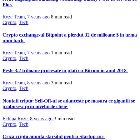
Plus
Ryze Team
,
7 years ago
8 min
read
Crypto
,
Tech
Crypto exchange-ul Bitpoint a pierdut 32 de milioane $ in urma
unui hack
Ryze Team
,
7 years ago
1 min
read
Crypto
,
Tech
Peste 3.2 trilioane procesate in plati cu Bitcoin in anul 2018
Ryze Team
,
8 years ago
3 min
read
Crypto
,
Tech
Noutati cripto: Sell-Off-ul se adanceste pe masura ce gigantii se
prabusesc prin nivelurile cheie
Echipa Ryze
,
8 years ago
3 min
read
Crypto
,
Tech
Criza cripto anunta sfarsitul pentru Startup-uri