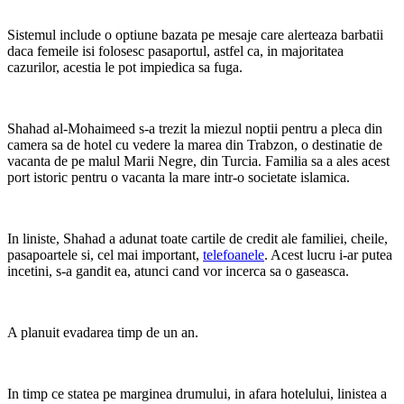
Sistemul include o optiune bazata pe mesaje care alerteaza barbatii
daca femeile isi folosesc pasaportul, astfel ca, in majoritatea
cazurilor, acestia le pot impiedica sa fuga.
Shahad al-Mohaimeed s-a trezit la miezul noptii pentru a pleca din
camera sa de hotel cu vedere la marea din Trabzon, o destinatie de
vacanta de pe malul Marii Negre, din Turcia. Familia sa a ales acest
port istoric pentru o vacanta la mare intr-o societate islamica.
In liniste, Shahad a adunat toate cartile de credit ale familiei, cheile,
pasapoartele si, cel mai important,
telefoanele
. Acest lucru i-ar putea
incetini, s-a gandit ea, atunci cand vor incerca sa o gaseasca.
A planuit evadarea timp de un an.
In timp ce statea pe marginea drumului, in afara hotelului, linistea a