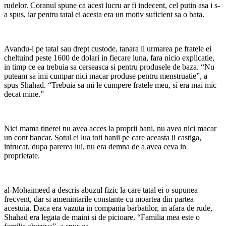
rudelor. Coranul spune ca acest lucru ar fi indecent, cel putin asa i s-
a spus, iar pentru tatal ei acesta era un motiv suficient sa o bata.
Avandu-l pe tatal sau drept custode, tanara il urmarea pe fratele ei
cheltuind peste 1600 de dolari in fiecare luna, fara nicio explicatie,
in timp ce ea trebuia sa cerseasca si pentru produsele de baza. “Nu
puteam sa imi cumpar nici macar produse pentru menstruatie”, a
spus Shahad. “Trebuia sa mi le cumpere fratele meu, si era mai mic
decat mine.”
Nici mama tinerei nu avea acces la proprii bani, nu avea nici macar
un cont bancar. Sotul ei lua toti banii pe care aceasta ii castiga,
intrucat, dupa parerea lui, nu era demna de a avea ceva in
proprietate.
al-Mohaimeed a descris abuzul fizic la care tatal ei o supunea
frecvent, dar si amenintarile constante cu moartea din partea
acestuia. Daca era vazuta in compania barbatilor, in afara de rude,
Shahad era legata de maini si de picioare. “Familia mea este o