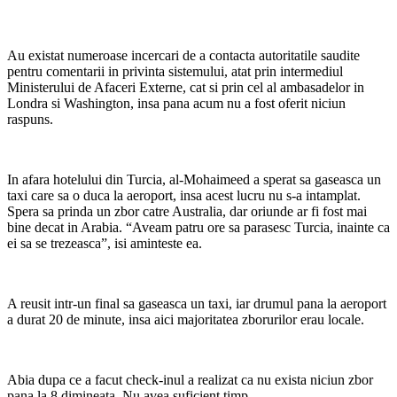
Au existat numeroase incercari de a contacta autoritatile saudite
pentru comentarii in privinta sistemului, atat prin intermediul
Ministerului de Afaceri Externe, cat si prin cel al ambasadelor in
Londra si Washington, insa pana acum nu a fost oferit niciun
raspuns.
In afara hotelului din Turcia, al-Mohaimeed a sperat sa gaseasca un
taxi care sa o duca la aeroport, insa acest lucru nu s-a intamplat.
Spera sa prinda un zbor catre Australia, dar oriunde ar fi fost mai
bine decat in Arabia. “Aveam patru ore sa parasesc Turcia, inainte ca
ei sa se trezeasca”, isi aminteste ea.
A reusit intr-un final sa gaseasca un taxi, iar drumul pana la aeroport
a durat 20 de minute, insa aici majoritatea zborurilor erau locale.
Abia dupa ce a facut check-inul a realizat ca nu exista niciun zbor
pana la 8 dimineata. Nu avea suficient timp.