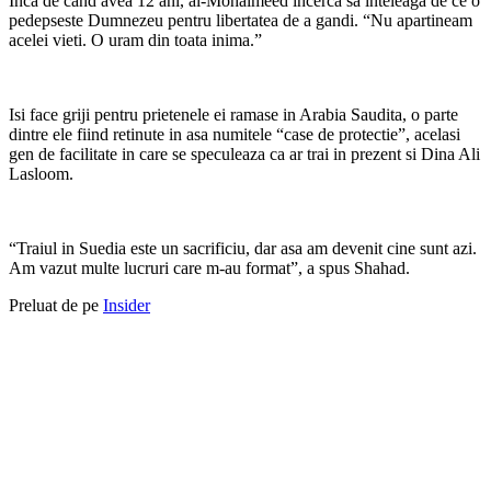
Inca de cand avea 12 ani, al-Mohaimeed incerca sa inteleaga de ce o
pedepseste Dumnezeu pentru libertatea de a gandi. “Nu apartineam
acelei vieti. O uram din toata inima.”
Isi face griji pentru prietenele ei ramase in Arabia Saudita, o parte
dintre ele fiind retinute in asa numitele “case de protectie”, acelasi
gen de facilitate in care se speculeaza ca ar trai in prezent si Dina Ali
Lasloom.
“Traiul in Suedia este un sacrificiu, dar asa am devenit cine sunt azi.
Am vazut multe lucruri care m-au format”, a spus Shahad.
Preluat de pe
Insider