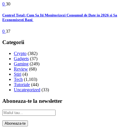
0
30
Control Total: Cum Sa Iti Monitorizezi Consumul de Date in 2026 si Sa
Economisesti Bani
0
37
Categorii
Crypto
(382)
Gadgets
(37)
Gaming
(249)
Review
(68)
Stiri
(4)
Tech
(1,103)
Tutoriale
(44)
Uncategorized
(33)
Aboneaza-te la newsletter