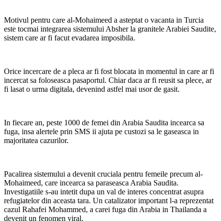
Motivul pentru care al-Mohaimeed a asteptat o vacanta in Turcia
este tocmai integrarea sistemului Absher la granitele Arabiei Saudite,
sistem care ar fi facut evadarea imposibila.
Orice incercare de a pleca ar fi fost blocata in momentul in care ar fi
incercat sa foloseasca pasaportul. Chiar daca ar fi reusit sa plece, ar
fi lasat o urma digitala, devenind astfel mai usor de gasit.
In fiecare an, peste 1000 de femei din Arabia Saudita incearca sa
fuga, insa alertele prin SMS ii ajuta pe custozi sa le gaseasca in
majoritatea cazurilor.
Pacalirea sistemului a devenit cruciala pentru femeile precum al-
Mohaimeed, care incearca sa paraseasca Arabia Saudita.
Investigatiile s-au intetit dupa un val de interes concentrat asupra
refugiatelor din aceasta tara. Un catalizator important l-a reprezentat
cazul Rahafei Mohammed, a carei fuga din Arabia in Thailanda a
devenit un fenomen viral.