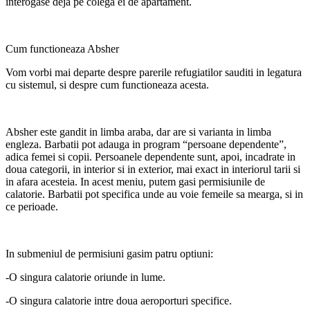
interogase deja pe colega ei de apartament.
Cum functioneaza Absher
Vom vorbi mai departe despre parerile refugiatilor sauditi in legatura
cu sistemul, si despre cum functioneaza acesta.
Absher este gandit in limba araba, dar are si varianta in limba
engleza. Barbatii pot adauga in program “persoane dependente”,
adica femei si copii. Persoanele dependente sunt, apoi, incadrate in
doua categorii, in interior si in exterior, mai exact in interiorul tarii si
in afara acesteia. In acest meniu, putem gasi permisiunile de
calatorie. Barbatii pot specifica unde au voie femeile sa mearga, si in
ce perioade.
In submeniul de permisiuni gasim patru optiuni:
-O singura calatorie oriunde in lume.
-O singura calatorie intre doua aeroporturi specifice.