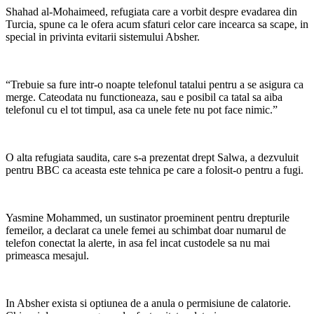
Shahad al-Mohaimeed, refugiata care a vorbit despre evadarea din
Turcia, spune ca le ofera acum sfaturi celor care incearca sa scape, in
special in privinta evitarii sistemului Absher.
“Trebuie sa fure intr-o noapte telefonul tatalui pentru a se asigura ca
merge. Cateodata nu functioneaza, sau e posibil ca tatal sa aiba
telefonul cu el tot timpul, asa ca unele fete nu pot face nimic.”
O alta refugiata saudita, care s-a prezentat drept Salwa, a dezvuluit
pentru BBC ca aceasta este tehnica pe care a folosit-o pentru a fugi.
Yasmine Mohammed, un sustinator proeminent pentru drepturile
femeilor, a declarat ca unele femei au schimbat doar numarul de
telefon conectat la alerte, in asa fel incat custodele sa nu mai
primeasca mesajul.
In Absher exista si optiunea de a anula o permisiune de calatorie.