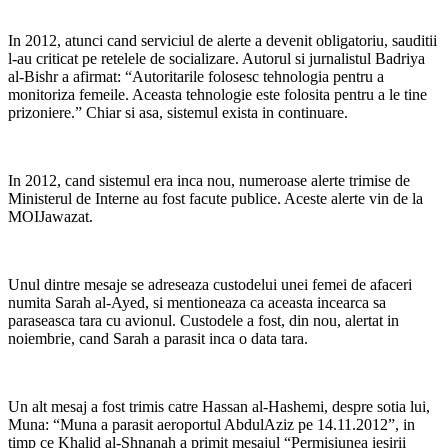
In 2012, atunci cand serviciul de alerte a devenit obligatoriu, sauditii
l-au criticat pe retelele de socializare. Autorul si jurnalistul Badriya
al-Bishr a afirmat: “Autoritarile folosesc tehnologia pentru a
monitoriza femeile. Aceasta tehnologie este folosita pentru a le tine
prizoniere.” Chiar si asa, sistemul exista in continuare.
In 2012, cand sistemul era inca nou, numeroase alerte trimise de
Ministerul de Interne au fost facute publice. Aceste alerte vin de la
MOIJawazat.
Unul dintre mesaje se adreseaza custodelui unei femei de afaceri
numita Sarah al-Ayed, si mentioneaza ca aceasta incearca sa
paraseasca tara cu avionul. Custodele a fost, din nou, alertat in
noiembrie, cand Sarah a parasit inca o data tara.
Un alt mesaj a fost trimis catre Hassan al-Hashemi, despre sotia lui,
Muna: “Muna a parasit aeroportul AbdulAziz pe 14.11.2012”, in
timp ce Khalid al-Shnanah a primit mesajul “Permisiunea iesirii