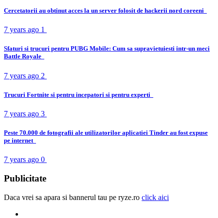
Cercetatorii au obtinut acces la un server folosit de hackerii nord coreeni
7 years ago
1
Sfaturi si trucuri pentru PUBG Mobile: Cum sa supravietuiesti intr-un meci
Battle Royale
7 years ago
2
Trucuri Fortnite si pentru incepatori si pentru experti
7 years ago
3
Peste 70.000 de fotografii ale utilizatorilor aplicatiei Tinder au fost expuse
pe internet
7 years ago
0
Publicitate
Daca vrei sa apara si bannerul tau pe ryze.ro
click aici