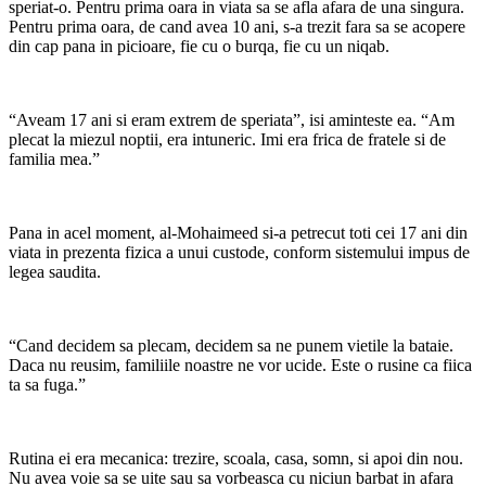
speriat-o. Pentru prima oara in viata sa se afla afara de una singura.
Pentru prima oara, de cand avea 10 ani, s-a trezit fara sa se acopere
din cap pana in picioare, fie cu o burqa, fie cu un niqab.
“Aveam 17 ani si eram extrem de speriata”, isi aminteste ea. “Am
plecat la miezul noptii, era intuneric. Imi era frica de fratele si de
familia mea.”
Pana in acel moment, al-Mohaimeed si-a petrecut toti cei 17 ani din
viata in prezenta fizica a unui custode, conform sistemului impus de
legea saudita.
“Cand decidem sa plecam, decidem sa ne punem vietile la bataie.
Daca nu reusim, familiile noastre ne vor ucide. Este o rusine ca fiica
ta sa fuga.”
Rutina ei era mecanica: trezire, scoala, casa, somn, si apoi din nou.
Nu avea voie sa se uite sau sa vorbeasca cu niciun barbat in afara