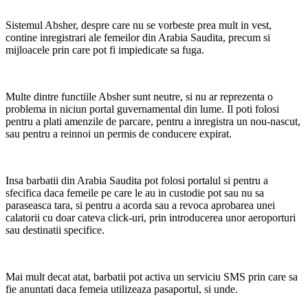
Sistemul Absher, despre care nu se vorbeste prea mult in vest,
contine inregistrari ale femeilor din Arabia Saudita, precum si
mijloacele prin care pot fi impiedicate sa fuga.
Multe dintre functiile Absher sunt neutre, si nu ar reprezenta o
problema in niciun portal guvernamental din lume. Il poti folosi
pentru a plati amenzile de parcare, pentru a inregistra un nou-nascut,
sau pentru a reinnoi un permis de conducere expirat.
Insa barbatii din Arabia Saudita pot folosi portalul si pentru a
sfecifica daca femeile pe care le au in custodie pot sau nu sa
paraseasca tara, si pentru a acorda sau a revoca aprobarea unei
calatorii cu doar cateva click-uri, prin introducerea unor aeroporturi
sau destinatii specifice.
Mai mult decat atat, barbatii pot activa un serviciu SMS prin care sa
fie anuntati daca femeia utilizeaza pasaportul, si unde.