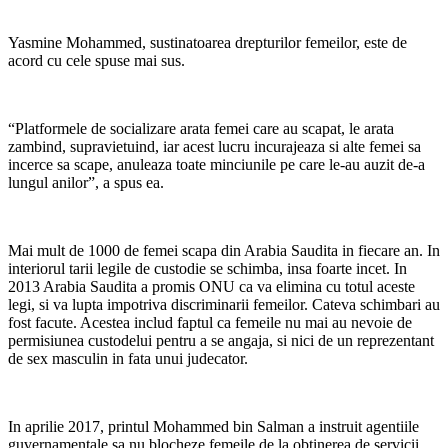
Yasmine Mohammed, sustinatoarea drepturilor femeilor, este de
acord cu cele spuse mai sus.
“Platformele de socializare arata femei care au scapat, le arata
zambind, supravietuind, iar acest lucru incurajeaza si alte femei sa
incerce sa scape, anuleaza toate minciunile pe care le-au auzit de-a
lungul anilor”, a spus ea.
Mai mult de 1000 de femei scapa din Arabia Saudita in fiecare an. In
interiorul tarii legile de custodie se schimba, insa foarte incet. In
2013 Arabia Saudita a promis ONU ca va elimina cu totul aceste
legi, si va lupta impotriva discriminarii femeilor. Cateva schimbari au
fost facute. Acestea includ faptul ca femeile nu mai au nevoie de
permisiunea custodelui pentru a se angaja, si nici de un reprezentant
de sex masculin in fata unui judecator.
In aprilie 2017, printul Mohammed bin Salman a instruit agentiile
guvernamentale sa nu blocheze femeile de la obtinerea de servicii