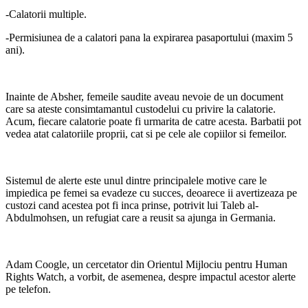
-Calatorii multiple.
-Permisiunea de a calatori pana la expirarea pasaportului (maxim 5
ani).
Inainte de Absher, femeile saudite aveau nevoie de un document
care sa ateste consimtamantul custodelui cu privire la calatorie.
Acum, fiecare calatorie poate fi urmarita de catre acesta. Barbatii pot
vedea atat calatoriile proprii, cat si pe cele ale copiilor si femeilor.
Sistemul de alerte este unul dintre principalele motive care le
impiedica pe femei sa evadeze cu succes, deoarece ii avertizeaza pe
custozi cand acestea pot fi inca prinse, potrivit lui Taleb al-
Abdulmohsen, un refugiat care a reusit sa ajunga in Germania.
Adam Coogle, un cercetator din Orientul Mijlociu pentru Human
Rights Watch, a vorbit, de asemenea, despre impactul acestor alerte
pe telefon.