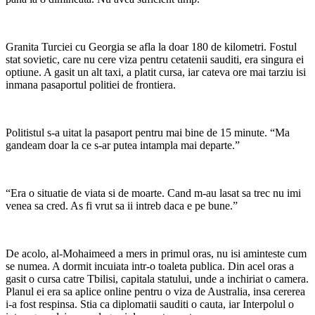
Granita Turciei cu Georgia se afla la doar 180 de kilometri. Fostul
stat sovietic, care nu cere viza pentru cetatenii sauditi, era singura ei
optiune. A gasit un alt taxi, a platit cursa, iar cateva ore mai tarziu isi
inmana pasaportul politiei de frontiera.
Politistul s-a uitat la pasaport pentru mai bine de 15 minute. “Ma
gandeam doar la ce s-ar putea intampla mai departe.”
“Era o situatie de viata si de moarte. Cand m-au lasat sa trec nu imi
venea sa cred. As fi vrut sa ii intreb daca e pe bune.”
De acolo, al-Mohaimeed a mers in primul oras, nu isi aminteste cum
se numea. A dormit incuiata intr-o toaleta publica. Din acel oras a
gasit o cursa catre Tbilisi, capitala statului, unde a inchiriat o camera.
Planul ei era sa aplice online pentru o viza de Australia, insa cererea
i-a fost respinsa. Stia ca diplomatii sauditi o cauta, iar Interpolul o