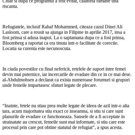
Chiar si dupa ce programul a fost evitat, calatoria ramane una
riscanta.
Refugiatele, inclusif Rahaf Mohammed, citeaza cazul Dinei Ali
Lasloom, care a reusit sa ajunga in Filipine in aprilie 2017, insa a
fost prinsa si adusa inapoi. La o saptamana dupa ce a fost prinsa,
Bloomberg a raportat ca era tinuta intr-o facilitate de corectie.
Locatia sa curenta este necunoscuta.
In ciuda povestilor cu final nefericit, retelele de suport intre femei
devin mai puternice, iar incercarile de evadare din ce in ce mai dese.
al-Abdulmohsen a declarat ca exista numeroase forumuri si grupuri
unde femeile impartasesc sfaturi legate de plecare.
“Inainte, fetele nu stiau prea multe legate de ideea de azil intr-o alta
tara, acum majoritatea stiu exact ce inseamna, si stiu si care sunt
planurile de evadare ce functioneaza. Sansele de a fi acceptate in
strainatate au crescut, femeile sunt mai informate, si stiu care este
procesul prin care pot obtine statutul de refugiat”, a spus acesta.