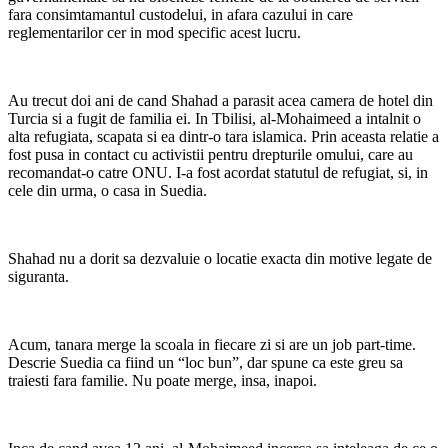
fara consimtamantul custodelui, in afara cazului in care
reglementarilor cer in mod specific acest lucru.
Au trecut doi ani de cand Shahad a parasit acea camera de hotel din
Turcia si a fugit de familia ei. In Tbilisi, al-Mohaimeed a intalnit o
alta refugiata, scapata si ea dintr-o tara islamica. Prin aceasta relatie a
fost pusa in contact cu activistii pentru drepturile omului, care au
recomandat-o catre ONU. I-a fost acordat statutul de refugiat, si, in
cele din urma, o casa in Suedia.
Shahad nu a dorit sa dezvaluie o locatie exacta din motive legate de
siguranta.
Acum, tanara merge la scoala in fiecare zi si are un job part-time.
Descrie Suedia ca fiind un “loc bun”, dar spune ca este greu sa
traiesti fara familie. Nu poate merge, insa, inapoi.