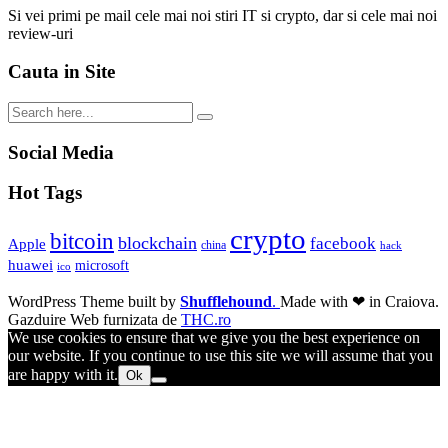
Si vei primi pe mail cele mai noi stiri IT si crypto, dar si cele mai noi
review-uri
Cauta in Site
Social Media
Hot Tags
crypto
bitcoin
blockchain
facebook
Apple
china
hack
huawei
microsoft
ico
WordPress Theme built by
Shufflehound
.
Made with ❤ in Craiova.
Gazduire Web furnizata de
THC.ro
We use cookies to ensure that we give you the best experience on
our website. If you continue to use this site we will assume that you
are happy with it.
Ok