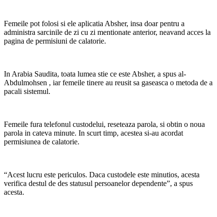
Femeile pot folosi si ele aplicatia Absher, insa doar pentru a
administra sarcinile de zi cu zi mentionate anterior, neavand acces la
pagina de permisiuni de calatorie.
In Arabia Saudita, toata lumea stie ce este Absher, a spus al-
Abdulmohsen , iar femeile tinere au reusit sa gaseasca o metoda de a
pacali sistemul.
Femeile fura telefonul custodelui, reseteaza parola, si obtin o noua
parola in cateva minute. In scurt timp, acestea si-au acordat
permisiunea de calatorie.
“Acest lucru este periculos. Daca custodele este minutios, acesta
verifica destul de des statusul persoanelor dependente”, a spus
acesta.