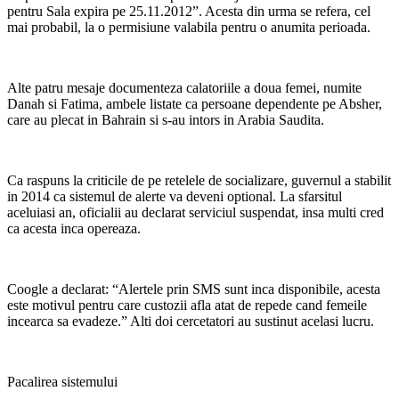
pentru Sala expira pe 25.11.2012”. Acesta din urma se refera, cel
mai probabil, la o permisiune valabila pentru o anumita perioada.
Alte patru mesaje documenteza calatoriile a doua femei, numite
Danah si Fatima, ambele listate ca persoane dependente pe Absher,
care au plecat in Bahrain si s-au intors in Arabia Saudita.
Ca raspuns la criticile de pe retelele de socializare, guvernul a stabilit
in 2014 ca sistemul de alerte va deveni optional. La sfarsitul
aceluiasi an, oficialii au declarat serviciul suspendat, insa multi cred
ca acesta inca opereaza.
Coogle a declarat: “Alertele prin SMS sunt inca disponibile, acesta
este motivul pentru care custozii afla atat de repede cand femeile
incearca sa evadeze.” Alti doi cercetatori au sustinut acelasi lucru.
Pacalirea sistemului