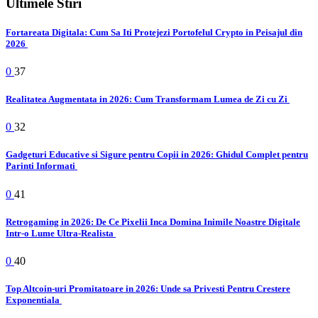
Ultimele Stiri
Fortareata Digitala: Cum Sa Iti Protejezi Portofelul Crypto in Peisajul din
2026
0
37
Realitatea Augmentata in 2026: Cum Transformam Lumea de Zi cu Zi
0
32
Gadgeturi Educative si Sigure pentru Copii in 2026: Ghidul Complet pentru
Parinti Informati
0
41
Retrogaming in 2026: De Ce Pixelii Inca Domina Inimile Noastre Digitale
Intr-o Lume Ultra-Realista
0
40
Top Altcoin-uri Promitatoare in 2026: Unde sa Privesti Pentru Crestere
Exponentiala