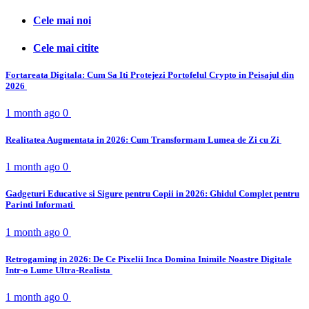
Cele mai noi
Cele mai citite
Fortareata Digitala: Cum Sa Iti Protejezi Portofelul Crypto in Peisajul din
2026
1 month ago
0
Realitatea Augmentata in 2026: Cum Transformam Lumea de Zi cu Zi
1 month ago
0
Gadgeturi Educative si Sigure pentru Copii in 2026: Ghidul Complet pentru
Parinti Informati
1 month ago
0
Retrogaming in 2026: De Ce Pixelii Inca Domina Inimile Noastre Digitale
Intr-o Lume Ultra-Realista
1 month ago
0