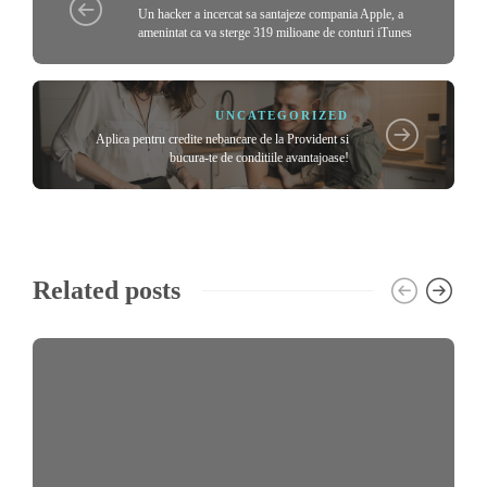
Un hacker a incercat sa santajeze compania Apple, a
amenintat ca va sterge 319 milioane de conturi iTunes
UNCATEGORIZED
Aplica pentru credite nebancare de la Provident si
bucura-te de conditiile avantajoase!
Related posts