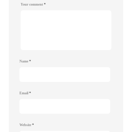
Your comment
*
Name
*
Email
*
Website
*