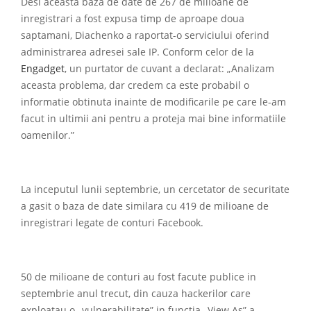
Desi aceasta baza de date de 267 de milioane de
inregistrari a fost expusa timp de aproape doua
saptamani, Diachenko a raportat-o ​​serviciului oferind
administrarea adresei sale IP. Conform celor de la
Engadget
, un purtator de cuvant a declarat: „Analizam
aceasta problema, dar credem ca este probabil o
informatie obtinuta inainte de modificarile pe care le-am
facut in ultimii ani pentru a proteja mai bine informatiile
oamenilor.”
La inceputul lunii septembrie, un cercetator de securitate
a gasit o baza de date similara cu 419 de milioane de
inregistrari legate de conturi Facebook.
50 de milioane de conturi au fost facute publice in
septembrie anul trecut, din cauza hackerilor care
exploatau o „vulnerabilitate” in functia „View As” a