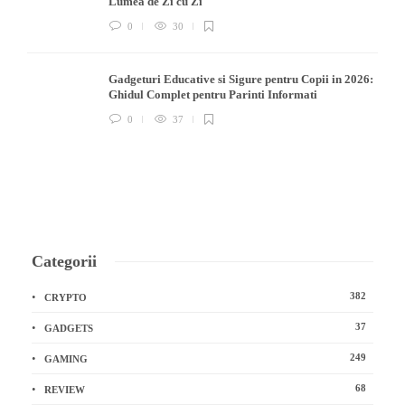
Lumea de Zi cu Zi
0
30
Gadgeturi Educative si Sigure pentru Copii in 2026:
Ghidul Complet pentru Parinti Informati
0
37
Categorii
382
CRYPTO
37
GADGETS
249
GAMING
68
REVIEW