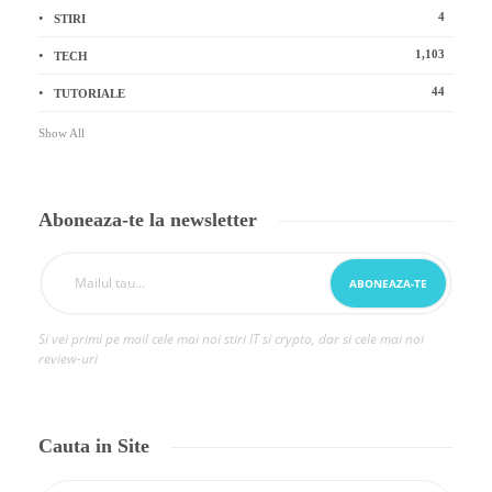
4
STIRI
1,103
TECH
44
TUTORIALE
Show All
Aboneaza-te la newsletter
Si vei primi pe mail cele mai noi stiri IT si crypto, dar si cele mai noi
review-uri
Cauta in Site