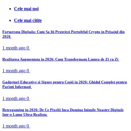
Cele mai noi
Cele mai citite
Fortareata Digitala: Cum Sa Iti Protejezi Portofelul Crypto in Peisajul din
2026
1 month ago
0
Realitatea Augmentata in 2026: Cum Transformam Lumea de Zi cu Zi
1 month ago
0
Gadgeturi Educative si Sigure pentru Copii in 2026: Ghidul Complet pentru
Parinti Informati
1 month ago
0
Retrogaming in 2026: De Ce Pixelii Inca Domina Inimile Noastre Digitale
Intr-o Lume Ultra-Realista
1 month ago
0