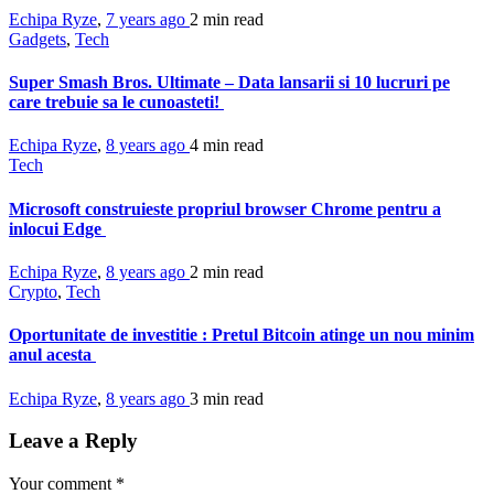
Echipa Ryze
,
7 years ago
2 min
read
Gadgets
,
Tech
Super Smash Bros. Ultimate – Data lansarii si 10 lucruri pe
care trebuie sa le cunoasteti!
Echipa Ryze
,
8 years ago
4 min
read
Tech
Microsoft construieste propriul browser Chrome pentru a
inlocui Edge
Echipa Ryze
,
8 years ago
2 min
read
Crypto
,
Tech
Oportunitate de investitie : Pretul Bitcoin atinge un nou minim
anul acesta
Echipa Ryze
,
8 years ago
3 min
read
Leave a Reply
Your comment
*