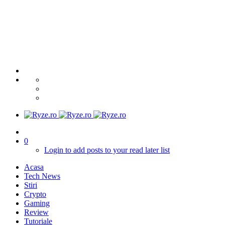
0
Login to add posts to your read later list
Acasa
Tech News
Stiri
Crypto
Gaming
Review
Tutoriale