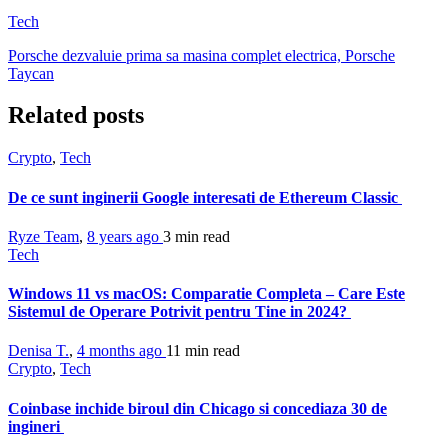
Tech
Porsche dezvaluie prima sa masina complet electrica, Porsche
Taycan
Related posts
Crypto
,
Tech
De ce sunt inginerii Google interesati de Ethereum Classic
Ryze Team
,
8 years ago
3 min
read
Tech
Windows 11 vs macOS: Comparatie Completa – Care Este
Sistemul de Operare Potrivit pentru Tine in 2024?
Denisa T.
,
4 months ago
11 min
read
Crypto
,
Tech
Coinbase inchide biroul din Chicago si concediaza 30 de
ingineri