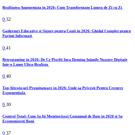
Realitatea Augmentata in 2026: Cum Transformam Lumea de Zi cu Zi
0
32
Gadgeturi Educative si Sigure pentru Copii in 2026: Ghidul Complet pentru
Parinti Informati
0
41
Retrogaming in 2026: De Ce Pixelii Inca Domina Inimile Noastre Digitale
Intr-o Lume Ultra-Realista
0
40
Top Altcoin-uri Promitatoare in 2026: Unde sa Privesti Pentru Crestere
Exponentiala
0
30
Control Total: Cum Sa Iti Monitorizezi Consumul de Date in 2026 si Sa
Economisesti Bani
0
37