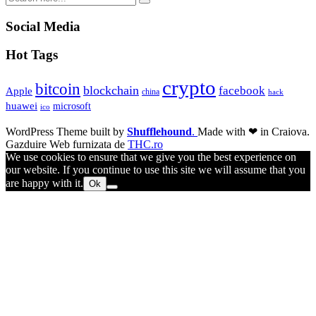
Social Media
Hot Tags
crypto
bitcoin
blockchain
facebook
Apple
china
hack
huawei
microsoft
ico
WordPress Theme built by
Shufflehound
.
Made with ❤ in Craiova.
Gazduire Web furnizata de
THC.ro
We use cookies to ensure that we give you the best experience on
our website. If you continue to use this site we will assume that you
are happy with it.
Ok