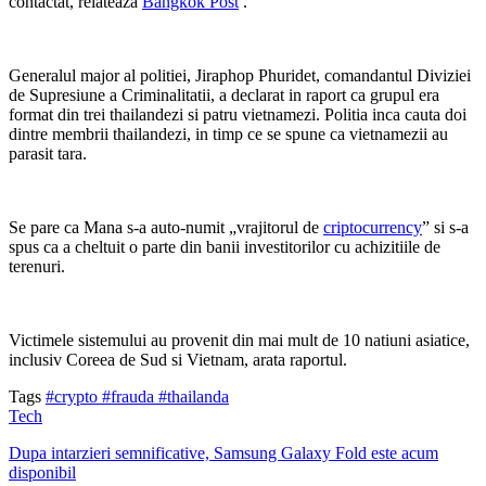
contactat, relateaza
Bangkok Post
.
Generalul major al politiei, Jiraphop Phuridet, comandantul Diviziei
de Supresiune a Criminalitatii, a declarat in raport ca grupul era
format din trei thailandezi si patru vietnamezi. Politia inca cauta doi
dintre membrii thailandezi, in timp ce se spune ca vietnamezii au
parasit tara.
Se pare ca Mana s-a auto-numit „vrajitorul de
criptocurrency
” si s-a
spus ca a cheltuit o parte din banii investitorilor cu achizitiile de
terenuri.
Victimele sistemului au provenit din mai mult de 10 natiuni asiatice,
inclusiv Coreea de Sud si Vietnam, arata raportul.
Tags
#crypto
#frauda
#thailanda
Tech
Dupa intarzieri semnificative, Samsung Galaxy Fold este acum
disponibil