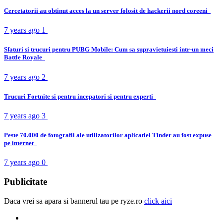
Cercetatorii au obtinut acces la un server folosit de hackerii nord coreeni
7 years ago
1
Sfaturi si trucuri pentru PUBG Mobile: Cum sa supravietuiesti intr-un meci
Battle Royale
7 years ago
2
Trucuri Fortnite si pentru incepatori si pentru experti
7 years ago
3
Peste 70.000 de fotografii ale utilizatorilor aplicatiei Tinder au fost expuse
pe internet
7 years ago
0
Publicitate
Daca vrei sa apara si bannerul tau pe ryze.ro
click aici