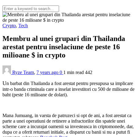
Crypto
,
Tech
Membru al unei grupari din Thailanda
arestat pentru inselaciune de peste 16
milioane $ in crypto
Ryze Team
,
7 years ago
0
1 min
read
442
U
n barbat din Thailanda a fost arestat pentru presupusa sa implicare
intr-o banda criminala care a inselat investitori cu 500 de milioane de
baht (peste 16 milioane de dolari).
Mana Jumuang, in varsta de patruzeci si opt de ani, a fost arestat ca
parte a unei operatiuni de retinere a infractorilor din spatele unei
scheme care a incurajat oamenii sa investeasca in criptomonede, dar,
dupa ce a oferit returnari initiale, a disparut cu banii si nu a putut fi