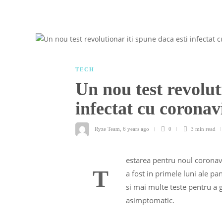
TECH
Un nou test revolut
infectat cu corona
Ryze Team
,
6 years ago
0
3 min
read
estarea pentru noul coronav
T
a fost in primele luni ale p
si mai multe teste pentru a g
asimptomatic.