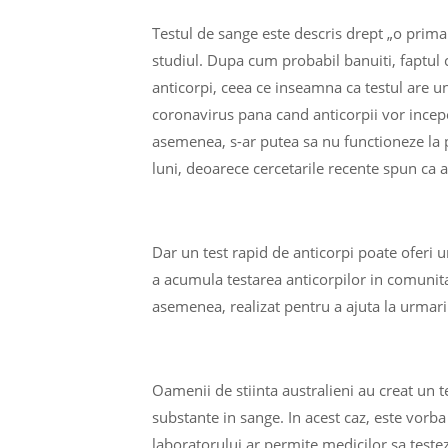
Testul de sange este descris drept „o prim
studiul. Dupa cum probabil banuiti, faptul 
anticorpi, ceea ce inseamna ca testul are un
coronavirus pana cand anticorpii vor incepe 
asemenea, s-ar putea sa nu functioneze la p
luni, deoarece cercetarile recente spun ca a
Dar un test rapid de anticorpi poate oferi u
a acumula testarea anticorpilor in comunitat
asemenea, realizat pentru a ajuta la urmarir
Oamenii de stiinta australieni au creat un t
substante in sange. In acest caz, este vorba
laboratorului ar permite medicilor sa teste