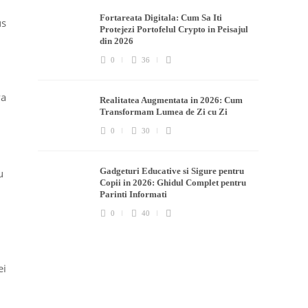
Fortareata Digitala: Cum Sa Iti
us
Protejezi Portofelul Crypto in Peisajul
din 2026
0
36
va
Realitatea Augmentata in 2026: Cum
Transformam Lumea de Zi cu Zi
0
30
Gadgeturi Educative si Sigure pentru
u
Copii in 2026: Ghidul Complet pentru
Parinti Informati
0
40
ei