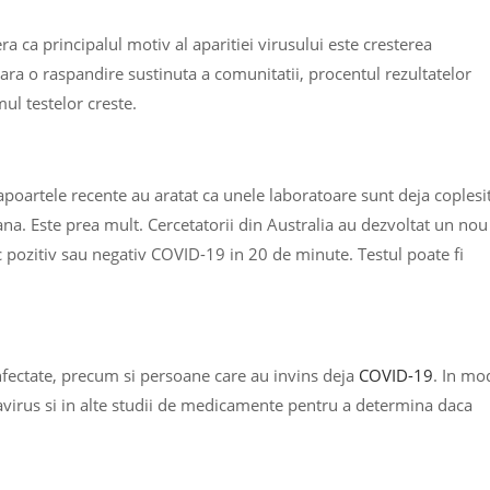
ra ca principalul motiv al aparitiei virusului este cresterea
 Fara o raspandire sustinuta a comunitatii, procentul rezultatelor
ul testelor creste.
rapoartele recente au aratat ca unele laboratoare sunt deja coplesi
ana. Este prea mult. Cercetatorii din Australia au dezvoltat un nou
c pozitiv sau negativ COVID-19 in 20 de minute. Testul poate fi
nfectate, precum si persoane care au invins deja
COVID-19
. In mo
ronavirus si in alte studii de medicamente pentru a determina daca