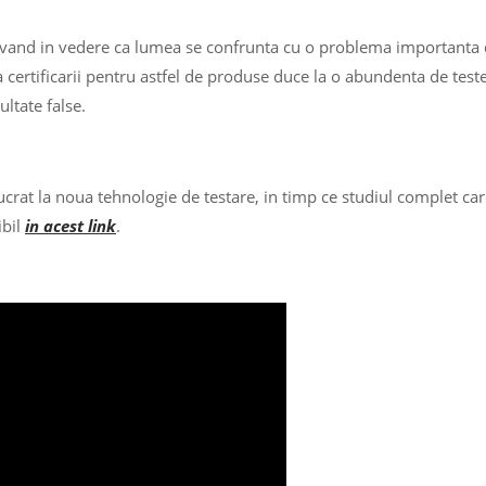
, avand in vedere ca lumea se confrunta cu o problema importanta
a certificarii pentru astfel de produse duce la o abundenta de test
ultate false.
ucrat la noua tehnologie de testare, in timp ce studiul complet ca
ibil
in acest link
.