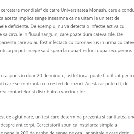
a cercetare mondiala” de catre Universitatea Monash, care a cond
ca acesta implica sange inseamna ca ne uitam la un test de
ele deficiente. De exemplu, nu va detecta o infectie activa cu
sa circule in fluxul sanguin, care poate dura cateva zile. De
acientii care au au fost infectacti cu coronavirus in urma cu cate
nticorpii pot incepe sa dispara la doua-trei luni dupa recuperare.
n raspuns in doar 20 de minute, astfel incat poate fi utilizat pentr
i care se confrunta cu cresteri de cazuri. Acesta ar putea fi, de
ea contactelor si distribuirea vaccinurilor.
est de aglutinare, un test care determina prezenta si cantitatea un
 despre anticorpi. Cercetatorii spun ca instalarea simpla a
ze pana la 200 de probe de sange pe ora, iar spitalele care detin