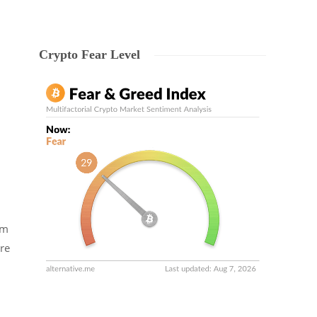
Crypto Fear Level
um
are