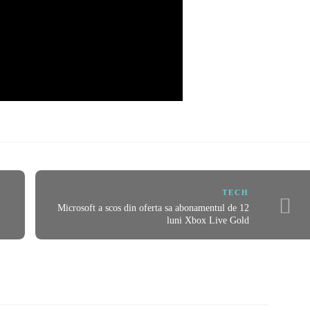
TECH
Microsoft a scos din oferta sa abonamentul de 12
luni Xbox Live Gold