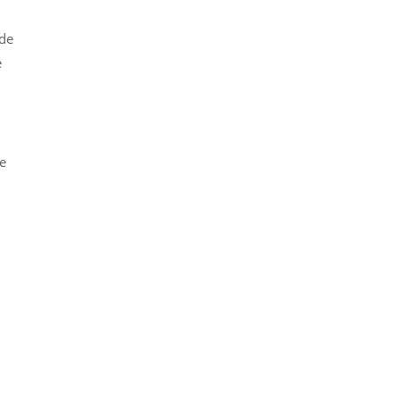
 de
e
re