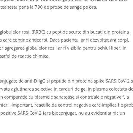
putea testa pana la 700 de probe de sange pe ora.
globulelor rosii (RRBC) cu peptide scurte din bucati din proteina
 care contine anticorpi. Daca pacientul ar fi dezvoltat anticorpi,
r agregarea globulelor rosii ar fi vizibila pentru ochiul liber. In
astfel de reactie chimica.
njugate de anti-D-IgG si peptide din proteina spike SARS-CoV-2 s
vata aglutinarea selectiva in carduri de gel in plasma colectata d
 in comparatie cu plasmele sanatoase si controalele negative ”, a
ier. „Important, reactiile de control negative care implica fie pro
 pozitive SARS-CoV-2 fara bioconjugat, nu au evidentiat niciun