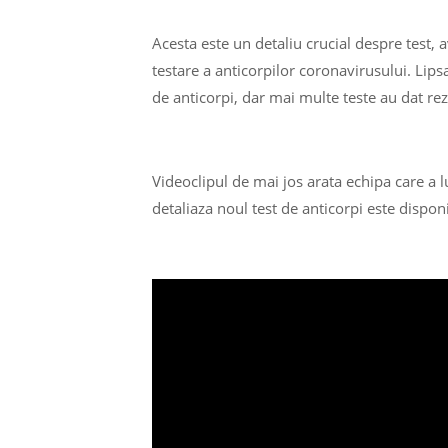
Acesta este un detaliu crucial despre test
testare a anticorpilor coronavirusului. Lips
de anticorpi, dar mai multe teste au dat rez
Videoclipul de mai jos arata echipa care a l
detaliaza noul test de anticorpi este dispon