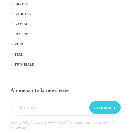
CRYPTO
GADGETS
GAMING
REVIEW
STIRI
TECH
TUTORIALE
Aboneaza-te la newsletter
Si vei primi pe mail cele mai noi stiri IT si crypto, dar si cele mai noi
review-uri