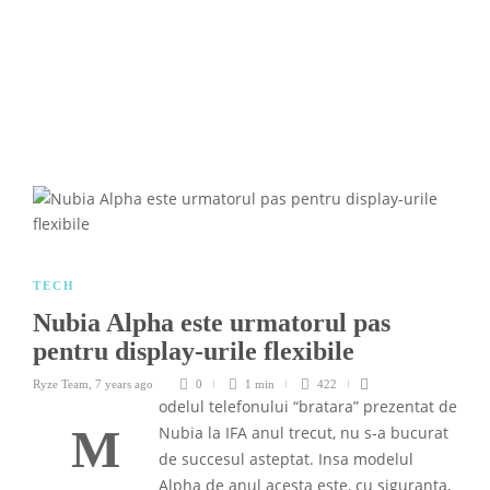
TECH
Nubia Alpha este urmatorul pas
pentru display-urile flexibile
Ryze Team
,
7 years ago
0
1 min
422
odelul telefonului “bratara” prezentat de
M
Nubia la IFA anul trecut, nu s-a bucurat
de succesul asteptat. Insa modelul
Alpha de anul acesta este, cu siguranta,