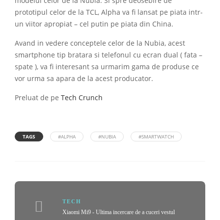
modelul celor de la Nubia. Si spre deosebire de
prototipul celor de la TCL, Alpha va fi lansat pe piata intr-
un viitor apropiat – cel putin pe piata din China.
Avand in vedere conceptele celor de la Nubia, acest
smartphone tip bratara si telefonul cu ecran dual ( fata –
spate ), va fi interesant sa urmarim gama de produse ce
vor urma sa apara de la acest producator.
Preluat de pe
Tech Crunch
TAGS
#ALPHA
#NUBIA
#SMARTWATCH
TECH
Xiaomi Mi9 - Ultima incercare de a cuceri vestul