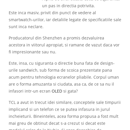
un pas in directia potrivita.
Este inca masiv, privit din punct de vedere al
smartwatch-urilor, iar detaliile legate de specificatiile sale
sunt inca neclare.
Producatorul din Shenzhen a promis dezvaluirea
acestora in viitorul apropiat, si ramane de vazut daca vor
fi impresionante sau nu.
Este, insa, cu siguranta o directie buna fata de design-
urile sandwich, sub forma de scoica prezentate pana
acum pentru tehnologia ecranelor pliabile. Corpul uman
are o forma amuzanta si ciudata, asa ca, de ce sa nu il
infasori intr-un ecran
OLED
si gata?
TCL a avut in trecut idei similare, conceptele sale timpurii
implicand si un telefon ce se putea infasura in jurul
incheieturii. Bineinteles, acea forma propusa a fost mult
mai greu de obtinut decat s-a crezut si decat este