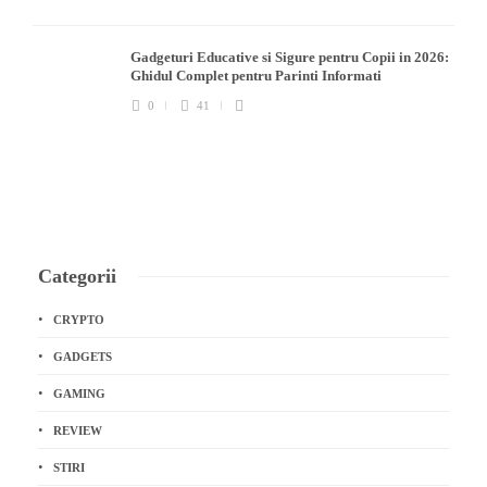
Gadgeturi Educative si Sigure pentru Copii in 2026:
Ghidul Complet pentru Parinti Informati
0
41
Categorii
CRYPTO
GADGETS
GAMING
REVIEW
STIRI