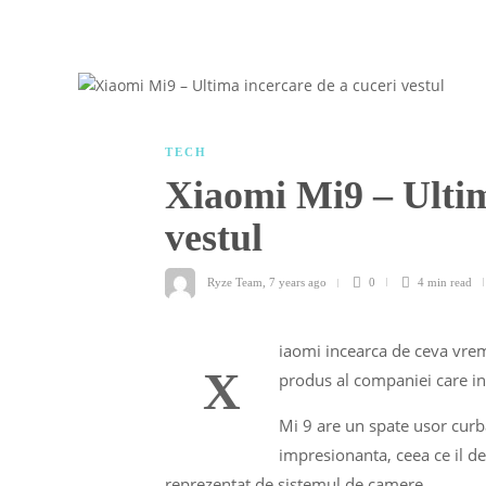
TECH
Xiaomi Mi9 – Ultim
vestul
Ryze Team
,
7 years ago
0
4 min
read
iaomi incearca de ceva vreme
X
produs al companiei care inc
Mi 9 are un spate usor curb
impresionanta, ceea ce il de
reprezentat de sistemul de camere.