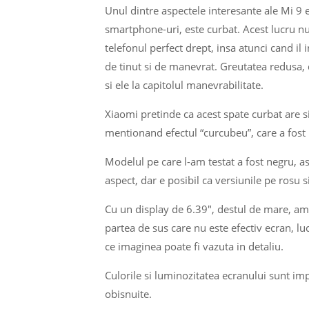
Unul dintre aspectele interesante ale Mi 9 e
smartphone-uri, este curbat. Acest lucru n
telefonul perfect drept, insa atunci cand il
de tinut si de manevrat. Greutatea redusa
si ele la capitolul manevrabilitate.
Xiaomi pretinde ca acest spate curbat are si
mentionand efectul “curcubeu”, care a fost p
Modelul pe care l-am testat a fost negru, a
aspect, dar e posibil ca versiunile pe rosu s
Cu un display de 6.39″, destul de mare, am
partea de sus care nu este efectiv ecran, 
ce imaginea poate fi vazuta in detaliu.
Culorile si luminozitatea ecranului sunt impr
obisnuite.