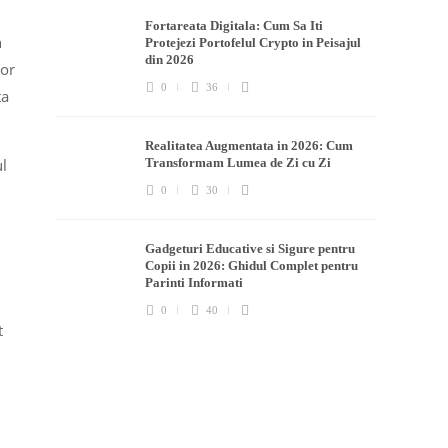
Fortareata Digitala: Cum Sa Iti
n
Protejezi Portofelul Crypto in Peisajul
din 2026
sor
0
36
ta
Realitatea Augmentata in 2026: Cum
ul
Transformam Lumea de Zi cu Zi
0
30
Gadgeturi Educative si Sigure pentru
Copii in 2026: Ghidul Complet pentru
Parinti Informati
0
40
t