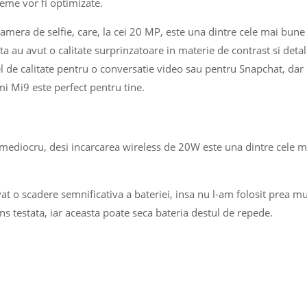
leme vor fi optimizate.
amera de selfie, care, la cei 20 MP, este una dintre cele mai bune
a au avut o calitate surprinzatoare in materie de contrast si detali
l de calitate pentru o conversatie video sau pentru Snapchat, dar
i Mi9 este perfect pentru tine.
mediocru, desi incarcarea wireless de 20W este una dintre cele m
vat o scadere semnificativa a bateriei, insa nu l-am folosit prea mu
ns testata, iar aceasta poate seca bateria destul de repede.