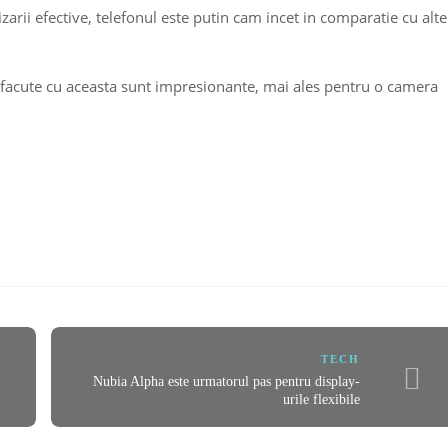
izarii efective, telefonul este putin cam incet in comparatie cu alte
e facute cu aceasta sunt impresionante, mai ales pentru o camera
TECH
Nubia Alpha este urmatorul pas pentru display-
urile flexibile