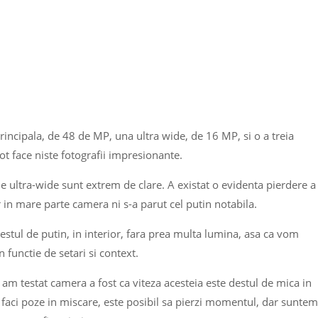
incipala, de 48 de MP, una ultra wide, de 16 MP, si o a treia
t face niste fotografii impresionante.
le ultra-wide sunt extrem de clare. A existat o evidenta pierdere a
r in mare parte camera ni s-a parut cel putin notabila.
stul de putin, in interior, fara prea multa lumina, asa ca vom
n functie de setari si context.
am testat camera a fost ca viteza acesteia este destul de mica in
a faci poze in miscare, este posibil sa pierzi momentul, dar suntem