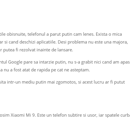
ile obisnuite, telefonul a parut putin cam lenes. Exista o mica
ar si cand deschizi aplicatiile. Desi problema nu este una majora,
r putea fi rezolvat inainte de lansare.
entul Google pare sa intarzie putin, nu s-a grabit nici cand am apas
la nu a fost atat de rapida pe cat ne asteptam.
ta intr-un mediu putin mai zgomotos, si acest lucru ar fi putut
losim Xiaomi Mi 9. Este un telefon subtire si usor, iar spatele curb