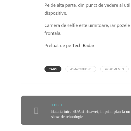
Pe de alta parte, din punct de vedere al util
dispozitive.
Camera de selfie este uimitoare, iar pozel
frontala.
Preluat de pe
Tech Radar
TAGS
#SMARTPHONE
#XIAOMI MI 9
TECH
Batalia intre SUA si Huawei, in prim plan la un
show de tehnologie