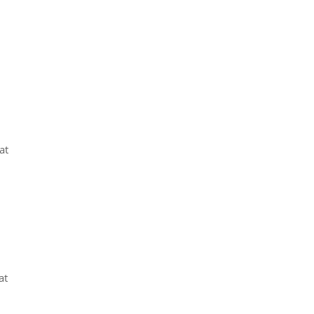
at
at