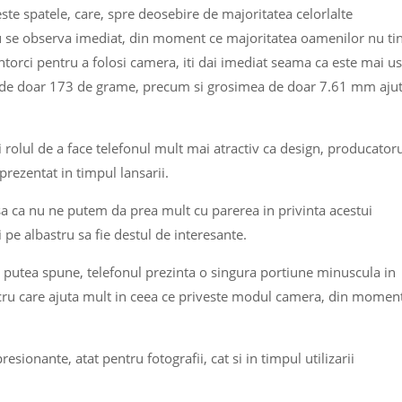
ste spatele, care, spre deosebire de majoritatea celorlalte
u se observa imediat, din moment ce majoritatea oamenilor nu ti
 intorci pentru a folosi camera, iti dai imediat seama ca este mai u
, de doar 173 de grame, precum si grosimea de doar 7.61 mm aju
 rolul de a face telefonul mult mai atractiv ca design, producator
rezentat in timpul lansarii.
sa ca nu ne putem da prea mult cu parerea in privinta acestui
i pe albastru sa fie destul de interesante.
 putea spune, telefonul prezinta o singura portiune minuscula in
lucru care ajuta mult in ceea ce priveste modul camera, din momen
esionante, atat pentru fotografii, cat si in timpul utilizarii