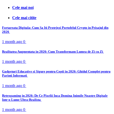
Cele mai noi
Cele mai citite
Fortareata Digitala: Cum Sa Iti Protejezi Portofelul Crypto in Peisajul din
2026
1 month ago
0
Realitatea Augmentata in 2026: Cum Transformam Lumea de Zi cu Zi
1 month ago
0
Gadgeturi Educative si Sigure pentru Copii in 2026: Ghidul Complet pentru
Parinti Informati
1 month ago
0
Retrogaming in 2026: De Ce Pixelii Inca Domina Inimile Noastre Digitale
Intr-o Lume Ultra-Realista
1 month ago
0