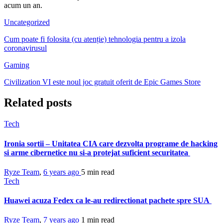
acum un an.
Uncategorized
Cum poate fi folosita (cu atenție) tehnologia pentru a izola
coronavirusul
Gaming
Civilization VI este noul joc gratuit oferit de Epic Games Store
Related posts
Tech
Ironia sortii – Unitatea CIA care dezvolta programe de hacking
si arme cibernetice nu si-a protejat suficient securitatea
Ryze Team
,
6 years ago
5 min
read
Tech
Huawei acuza Fedex ca le-au redirectionat pachete spre SUA
Ryze Team
,
7 years ago
1 min
read