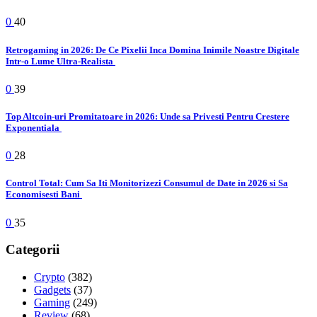
0
40
Retrogaming in 2026: De Ce Pixelii Inca Domina Inimile Noastre Digitale
Intr-o Lume Ultra-Realista
0
39
Top Altcoin-uri Promitatoare in 2026: Unde sa Privesti Pentru Crestere
Exponentiala
0
28
Control Total: Cum Sa Iti Monitorizezi Consumul de Date in 2026 si Sa
Economisesti Bani
0
35
Categorii
Crypto
(382)
Gadgets
(37)
Gaming
(249)
Review
(68)