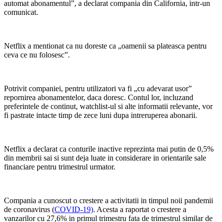
automat abonamentul”, a declarat compania din California, intr-un
comunicat.
Netflix a mentionat ca nu doreste ca „oamenii sa plateasca pentru
ceva ce nu folosesc”.
Potrivit companiei, pentru utilizatori va fi „cu adevarat usor”
repornirea abonamentelor, daca doresc. Contul lor, incluzand
preferintele de continut, watchlist-ul si alte informatii relevante, vor
fi pastrate intacte timp de zece luni dupa intreruperea abonarii.
Netflix a declarat ca conturile inactive reprezinta mai putin de 0,5%
din membrii sai si sunt deja luate in considerare in orientarile sale
financiare pentru trimestrul urmator.
Compania a cunoscut o crestere a activitatii in timpul noii pandemii
de coronavirus (
COVID-19)
. Acesta a raportat o crestere a
vanzarilor cu 27,6% in primul trimestru fata de trimestrul similar de