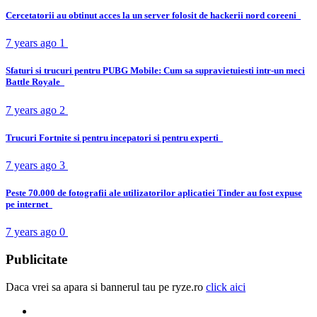
Cercetatorii au obtinut acces la un server folosit de hackerii nord coreeni
7 years ago
1
Sfaturi si trucuri pentru PUBG Mobile: Cum sa supravietuiesti intr-un meci
Battle Royale
7 years ago
2
Trucuri Fortnite si pentru incepatori si pentru experti
7 years ago
3
Peste 70.000 de fotografii ale utilizatorilor aplicatiei Tinder au fost expuse
pe internet
7 years ago
0
Publicitate
Daca vrei sa apara si bannerul tau pe ryze.ro
click aici