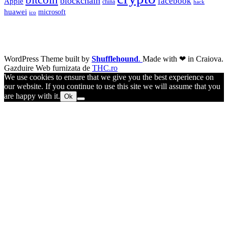
blockchain
facebook
Apple
china
hack
huawei
microsoft
ico
WordPress Theme built by
Shufflehound
.
Made with ❤ in Craiova.
Gazduire Web furnizata de
THC.ro
We use cookies to ensure that we give you the best experience on
our website. If you continue to use this site we will assume that you
are happy with it.
Ok