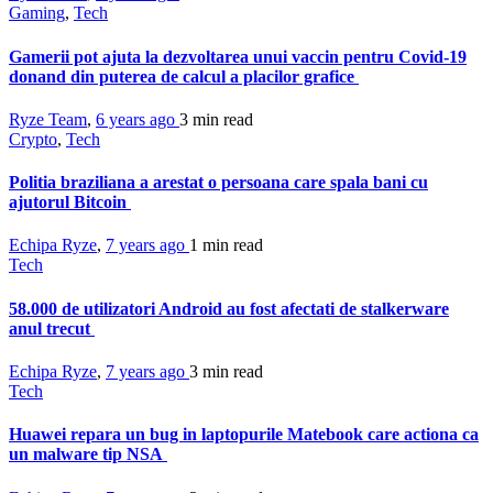
Gaming
,
Tech
Gamerii pot ajuta la dezvoltarea unui vaccin pentru Covid-19
donand din puterea de calcul a placilor grafice
Ryze Team
,
6 years ago
3 min
read
Crypto
,
Tech
Politia braziliana a arestat o persoana care spala bani cu
ajutorul Bitcoin
Echipa Ryze
,
7 years ago
1 min
read
Tech
58.000 de utilizatori Android au fost afectati de stalkerware
anul trecut
Echipa Ryze
,
7 years ago
3 min
read
Tech
Huawei repara un bug in laptopurile Matebook care actiona ca
un malware tip NSA