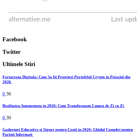
Facebook
Twitter
Ultimele Stiri
Fortareata Digitala: Cum Sa Iti Protejezi Portofelul Crypto in Peisajul din
2026
0
36
Realitatea Augmentata in 2026: Cum Transformam Lumea de Zi cu Zi
0
30
Gadgeturi Educative si Sigure pentru Copii in 2026: Ghidul Complet pentru
Parinti Informati