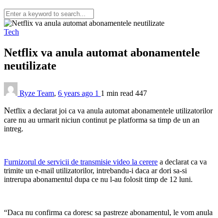
Tech
Netflix va anula automat abonamentele
neutilizate
Ryze Team
,
6 years ago
1
1 min
read
447
N
etflix a declarat joi ca va anula automat abonamentele utilizatorilor
care nu au urmarit niciun continut pe platforma sa timp de un an
intreg.
Furnizorul de servicii de transmisie video la cerere
a declarat ca va
trimite un e-mail utilizatorilor, intrebandu-i daca ar dori sa-si
intrerupa abonamentul dupa ce nu l-au folosit timp de 12 luni.
“Daca nu confirma ca doresc sa pastreze abonamentul, le vom anula