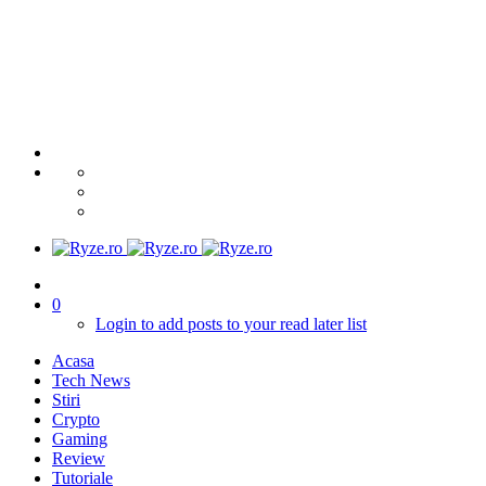
0
Login to add posts to your read later list
Acasa
Tech News
Stiri
Crypto
Gaming
Review
Tutoriale