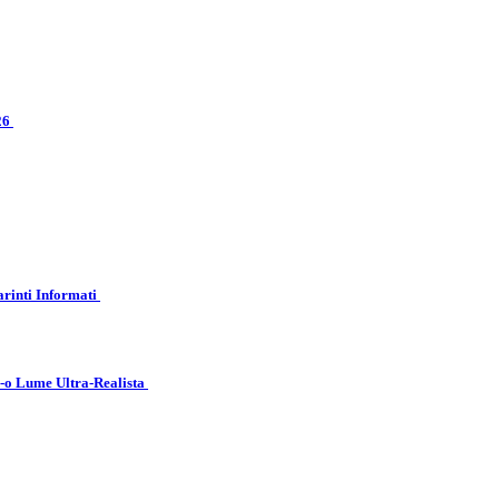
026
arinti Informati
r-o Lume Ultra-Realista