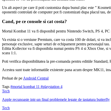
Un alt aspect pe care il poti customiza dupa bunul plac este ” Kosmetics 
oponentii controlati de computer pot fi customizati dupa placul tau, 
Cand, pe ce console si cat costa?
Mortal Kombat 11 va fi disponibil pentru Nintendo Switch, PS 4, PC si
Va exista si o versiune Premium, care va costa 100 de dolari, si va i
personaje exclusive, sapte seturi de echipament pentru personajul tau.
Editia Kollector va fi disponibila numai pentru PS 4 si Xbox One, si v
scara 1:1.
Poti verifica disponibilitatea la pre-comanda pentru editiile Standard, P
Acestea sunt toate informatiile existente pana acum despre MK11, insa v
Preluat de pe
Android Central
Tags
#mortal kombat 11
#playstation 4
Tech
Apple recunoaste intr-un final problemele legate de tastatura butterfly
Tech