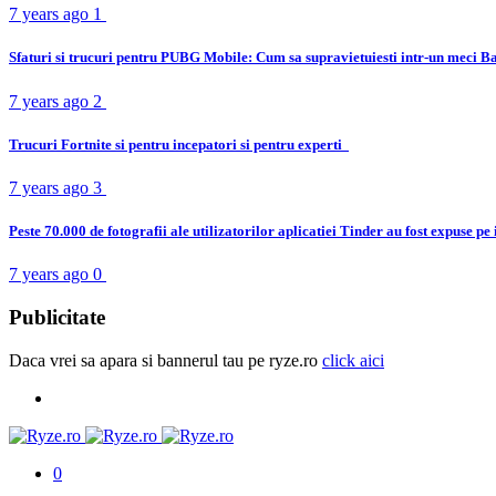
7 years ago
1
Sfaturi si trucuri pentru PUBG Mobile: Cum sa supravietuiesti intr-un meci B
7 years ago
2
Trucuri Fortnite si pentru incepatori si pentru experti
7 years ago
3
Peste 70.000 de fotografii ale utilizatorilor aplicatiei Tinder au fost expuse pe
7 years ago
0
Publicitate
Daca vrei sa apara si bannerul tau pe ryze.ro
click aici
0