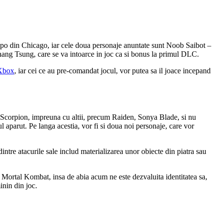
xpo din Chicago, iar cele doua personaje anuntate sunt Noob Saibot –
Shang Tsung, care se va intoarce in joc ca si bonus la primul DLC.
Xbox
, iar cei ce au pre-comandat jocul, vor putea sa il joace incepand
si Scorpion, impreuna cu altii, precum Raiden, Sonya Blade, si nu
 aparut. Pe langa acestia, vor fi si doua noi personaje, care vor
dintre atacurile sale includ materializarea unor obiecte din piatra sau
c Mortal Kombat, insa de abia acum ne este dezvaluita identitatea sa,
inin din joc.