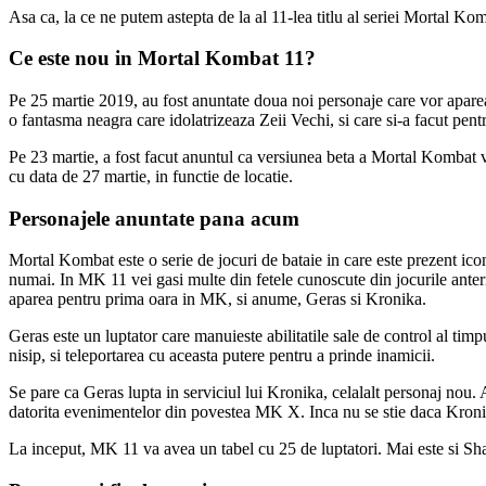
Asa ca, la ce ne putem astepta de la al 11-lea titlu al seriei Mortal Ko
Ce este nou in Mortal Kombat 11?
Pe 25 martie 2019, au fost anuntate doua noi personaje care vor apar
o fantasma neagra care idolatrizeaza Zeii Vechi, si care si-a facut pen
Pe 23 martie, a fost facut anuntul ca versiunea beta a Mortal Kombat v
cu data de 27 martie, in functie de locatie.
Personajele anuntate pana acum
Mortal Kombat este o serie de jocuri de bataie in care este prezent ico
numai. In MK 11 vei gasi multe din fetele cunoscute din jocurile anteri
aparea pentru prima oara in MK, si anume, Geras si Kronika.
Geras este un luptator care manuieste abilitatile sale de control al timp
nisip, si teleportarea cu aceasta putere pentru a prinde inamicii.
Se pare ca Geras lupta in serviciul lui Kronika, celalalt personaj nou.
datorita evenimentelor din povestea MK X. Inca nu se stie daca Kronika
La inceput, MK 11 va avea un tabel cu 25 de luptatori. Mai este si Sh