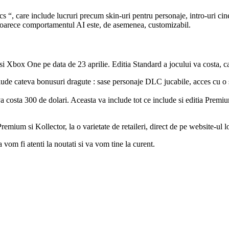
“, care include lucruri precum skin-uri pentru personaje, intro-uri cinemat
deoarece comportamentul AI este, de asemenea, customizabil.
 Xbox One pe data de 23 aprilie. Editia Standard a jocului va costa, ca
nclude cateva bonusuri dragute : sase personaje DLC jucabile, acces cu 
a costa 300 de dolari. Aceasta va include tot ce include si editia Premi
remium si Kollector, la o varietate de retaileri, direct de pe website-ul lo
om fi atenti la noutati si va vom tine la curent.