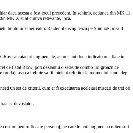
hiar daca acesta a fost jocul precedent. In schimb, actiunea din MK 11
le din MK X sunt cumva relevante, inca.
etii tinutului Etherrealm. Raiden il decapiteaza pe Shinnok, insa il
 X-Ray sau atacuri augmentate, acum sunt doua indicatoare aflate in
el de Fatal Blow, poti dezlantui o serie de combo-uri groaznice
runda), asa ca trebuie sa fii intelept referitor la momentul cand alegi
i un set de criterii, cum ar fi executarea aceleiasi miscari de trei ori
traatac devastator.
e costum pentru fiecare personaj, pe care le poti augmenta cu item-uri