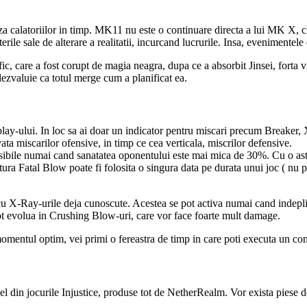
a calatoriilor in timp. MK11 nu este o continuare directa a lui MK X, c
rile sale de alterare a realitatii, incurcand lucrurile. Insa, evenimente
, care a fost corupt de magia neagra, dupa ce a absorbit Jinsei, forta vi
dezvaluie ca totul merge cum a planificat ea.
ay-ului. In loc sa ai doar un indicator pentru miscari precum Breaker,
vata miscarilor ofensive, in timp ce cea verticala, miscrilor defensive.
ibile numai cand sanatatea oponentului este mai mica de 30%. Cu o astf
a Fatal Blow poate fi folosita o singura data pe durata unui joc ( nu pe 
 X-Ray-urile deja cunoscute. Acestea se pot activa numai cand indeplinest
pot evolua in Crushing Blow-uri, care vor face foarte mult damage.
mentul optim, vei primi o fereastra de timp in care poti executa un con
 din jocurile Injustice, produse tot de NetherRealm. Vor exista piese d