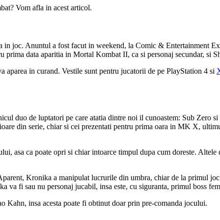
mbat? Vom afla in acest articol.
ea in joc. Anuntul a fost facut in weekend, la Comic & Entertainment E
tru prima data aparitia in Mortal Kombat II, ca si personaj secundar, si 
a aparea in curand. Vestile sunt pentru jucatorii de pe PlayStation 4 si
nicul duo de luptatori pe care atatia dintre noi il cunoastem: Sub Zero 
oare din serie, chiar si cei prezentati pentru prima oara in MK X, ultimul
ului, asa ca poate opri si chiar intoarce timpul dupa cum doreste. Altele 
 Aparent, Kronika a manipulat lucrurile din umbra, chiar de la primul jo
 va fi sau nu personaj jucabil, insa este, cu siguranta, primul boss fem
ao Kahn, insa acesta poate fi obtinut doar prin pre-comanda jocului.