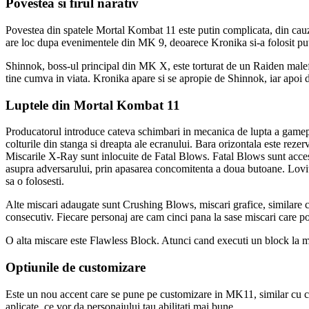
Povestea si firul narativ
Povestea din spatele Mortal Kombat 11 este putin complicata, din cauz
are loc dupa evenimentele din MK 9, deoarece Kronika si-a folosit pute
Shinnok, boss-ul principal din MK X, este torturat de un Raiden malefic
tine cumva in viata. Kronika apare si se apropie de Shinnok, iar apoi 
Luptele din Mortal Kombat 11
Producatorul introduce cateva schimbari in mecanica de lupta a gamepl
colturile din stanga si dreapta ale ecranului. Bara orizontala este rezer
Miscarile X-Ray sunt inlocuite de Fatal Blows. Fatal Blows sunt acces
asupra adversarului, prin apasarea concomitenta a doua butoane. Lovitur
sa o folosesti.
Alte miscari adaugate sunt Crushing Blows, miscari grafice, similare cu
consecutiv. Fiecare personaj are cam cinci pana la sase miscari care 
O alta miscare este Flawless Block. Atunci cand executi un block la mo
Optiunile de customizare
Este un nou accent care se pune pe customizare in MK11, similar cu cel
aplicate, ce vor da personajului tau abilitati mai bune.