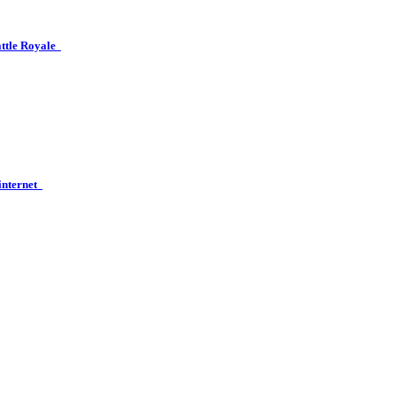
attle Royale
 internet