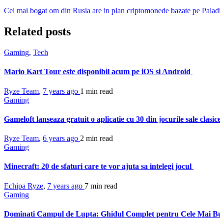
Cel mai bogat om din Rusia are in plan criptomonede bazate pe Palad
Related posts
Gaming
,
Tech
Mario Kart Tour este disponibil acum pe iOS si Android
Ryze Team
,
7 years ago
1 min
read
Gaming
Gameloft lanseaza gratuit o aplicatie cu 30 din jocurile sale clasic
Ryze Team
,
6 years ago
2 min
read
Gaming
Minecraft: 20 de sfaturi care te vor ajuta sa intelegi jocul
Echipa Ryze
,
7 years ago
7 min
read
Gaming
Dominati Campul de Lupta: Ghidul Complet pentru Cele Mai B