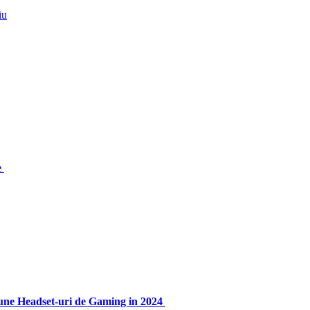
iu
e
une Headset-uri de Gaming in 2024