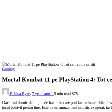
Gaming
Mortal Kombat 11 pe PlayStation 4: Tot ce 
Echipa Ryze
,
7 years ago
1
5 min
read
878
D
aca esti dornic de un joc de bataie in care poti face miscari ridicole s
jocul potrivit pentru tine. Este de un amuzament sadistic exagerat, iar