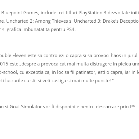
 Bluepoint Games, include trei titluri PlayStation 3 dezvoltate initi
e, Uncharted 2: Among Thieves si Uncharted 3: Drake’s Deceptio
r si grafica imbunatatita pentru PS4.
uble Eleven este sa controlezi o capra si sa provoci haos in jurul
 2015 este „despre a provoca cat mai multa distrugere in pielea un
chool, cu exceptia ca, in loc sa fii patinator, esti o capra, iar in 
eti lucrurile cu stil si veti castiga si mai multe puncte! ”
n si Goat Simulator vor fi disponibile pentru descarcare prin PS