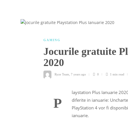
GAMING
Jocurile gratuite P
2020
Ryze Team
,
7 years ago
0
1 min
read
laystation Plus Ianuarie 202
P
diferite in ianuarie: Unchar
PlayStation 4 vor fi disponi
ianuarie.