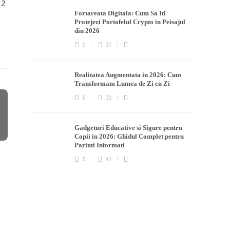
 2
Fortareata Digitala: Cum Sa Iti
Protejezi Portofelul Crypto in Peisajul
din 2026
0
37
Realitatea Augmentata in 2026: Cum
Transformam Lumea de Zi cu Zi
0
32
Gadgeturi Educative si Sigure pentru
Copii in 2026: Ghidul Complet pentru
Parinti Informati
0
41