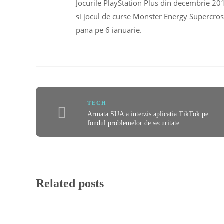
Jocurile PlayStation Plus din decembrie 20
si jocul de curse Monster Energy Supercros
pana pe 6 ianuarie.
TECH
Armata SUA a interzis aplicatia TikTok pe
fondul problemelor de securitate
Related posts