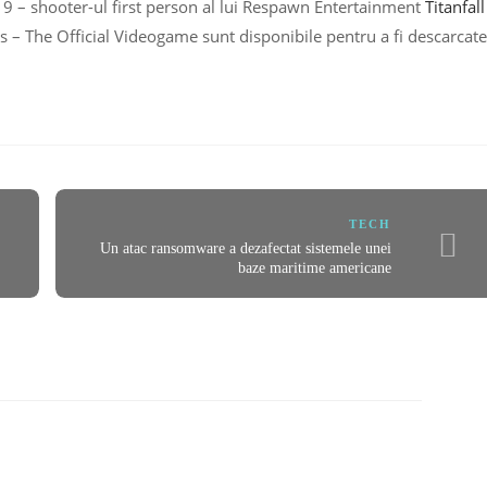
19 – shooter-ul first person al lui Respawn Entertainment
Titanfall
s – The Official Videogame sunt disponibile pentru a fi descarcate
TECH
Un atac ransomware a dezafectat sistemele unei
baze maritime americane