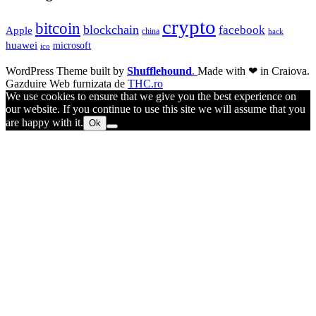
crypto
bitcoin
blockchain
facebook
Apple
china
hack
huawei
microsoft
ico
WordPress Theme built by
Shufflehound
.
Made with ❤ in Craiova.
Gazduire Web furnizata de
THC.ro
We use cookies to ensure that we give you the best experience on
our website. If you continue to use this site we will assume that you
are happy with it.
Ok