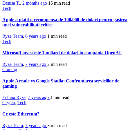
Denisa T.
,
2 months ago
15 min
read
Tech
Apple a platit o recompensa de 100.000 de dolari pentru gasirea
unei vulnerabilitati critice
Ryze Team
,
6 years ago
1 min
read
Tech
Microsoft investeste 1 miliard de dolari in compania OpenAI
Ryze Team
,
7 years ago
2 min
read
Gaming
Apple Arcade vs Google Stadia: Confruntarea serviciilor de
gaming
Echipa Ryze
,
7 years ago
3 min
read
Crypto
,
Tech
Ce este Ethereum?
Ryze Team
,
7 years ago
3 min
read