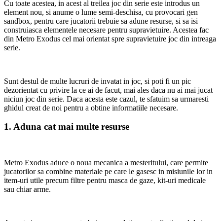
Cu toate acestea, in acest al treilea joc din serie este introdus un
element nou, si anume o lume semi-deschisa, cu provocari gen
sandbox, pentru care jucatorii trebuie sa adune resurse, si sa isi
construiasca elementele necesare pentru supravietuire. Acestea fac
din Metro Exodus cel mai orientat spre supravietuire joc din intreaga
serie.
Sunt destul de multe lucruri de invatat in joc, si poti fi un pic
dezorientat cu privire la ce ai de facut, mai ales daca nu ai mai jucat
niciun joc din serie. Daca acesta este cazul, te sfatuim sa urmaresti
ghidul creat de noi pentru a obtine informatiile necesare.
1. Aduna cat mai multe resurse
Metro Exodus aduce o noua mecanica a mesteritului, care permite
jucatorilor sa combine materiale pe care le gasesc in misiunile lor in
item-uri utile precum filtre pentru masca de gaze, kit-uri medicale
sau chiar arme.