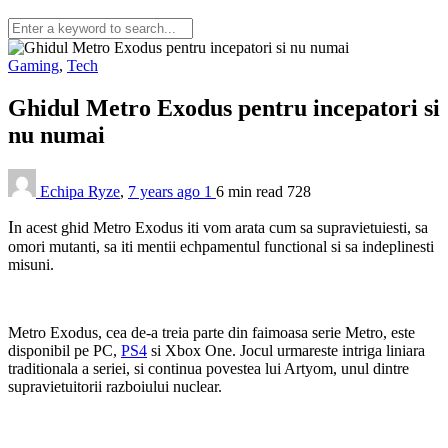
Gaming
,
Tech
Ghidul Metro Exodus pentru incepatori si
nu numai
Echipa Ryze
,
7 years ago
1
6 min
read
728
I
n acest ghid Metro Exodus iti vom arata cum sa supravietuiesti, sa
omori mutanti, sa iti mentii echpamentul functional si sa indeplinesti
misuni.
Metro Exodus, cea de-a treia parte din faimoasa serie Metro, este
disponibil pe PC,
PS4
si Xbox One. Jocul urmareste intriga liniara
traditionala a seriei, si continua povestea lui Artyom, unul dintre
supravietuitorii razboiului nuclear.