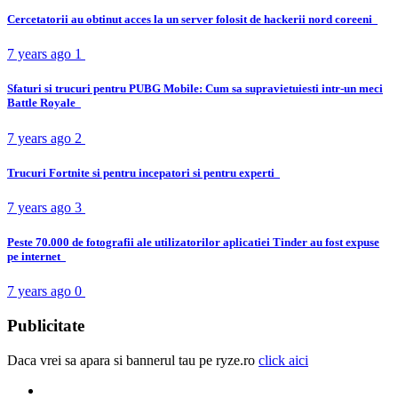
Cercetatorii au obtinut acces la un server folosit de hackerii nord coreeni
7 years ago
1
Sfaturi si trucuri pentru PUBG Mobile: Cum sa supravietuiesti intr-un meci
Battle Royale
7 years ago
2
Trucuri Fortnite si pentru incepatori si pentru experti
7 years ago
3
Peste 70.000 de fotografii ale utilizatorilor aplicatiei Tinder au fost expuse
pe internet
7 years ago
0
Publicitate
Daca vrei sa apara si bannerul tau pe ryze.ro
click aici