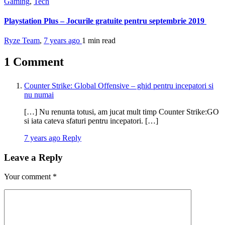
Gaming
,
Tech
Playstation Plus – Jocurile gratuite pentru septembrie 2019
Ryze Team
,
7 years ago
1 min
read
1 Comment
Counter Strike: Global Offensive – ghid pentru incepatori si
nu numai
[…] Nu renunta totusi, am jucat mult timp Counter Strike:GO
si iata cateva sfaturi pentru incepatori. […]
7 years ago
Reply
Leave a Reply
Your comment
*