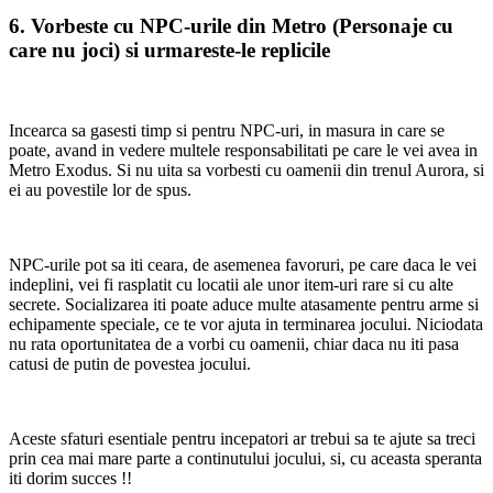
6. Vorbeste cu NPC-urile din Metro (Personaje cu
care nu joci) si urmareste-le replicile
Incearca sa gasesti timp si pentru NPC-uri, in masura in care se
poate, avand in vedere multele responsabilitati pe care le vei avea in
Metro Exodus. Si nu uita sa vorbesti cu oamenii din trenul Aurora, si
ei au povestile lor de spus.
NPC-urile pot sa iti ceara, de asemenea favoruri, pe care daca le vei
indeplini, vei fi rasplatit cu locatii ale unor item-uri rare si cu alte
secrete. Socializarea iti poate aduce multe atasamente pentru arme si
echipamente speciale, ce te vor ajuta in terminarea jocului. Niciodata
nu rata oportunitatea de a vorbi cu oamenii, chiar daca nu iti pasa
catusi de putin de povestea jocului.
Aceste sfaturi esentiale pentru incepatori ar trebui sa te ajute sa treci
prin cea mai mare parte a continutului jocului, si, cu aceasta speranta
iti dorim succes !!