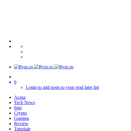
0
Login to add posts to your read later list
Acasa
Tech News
Stiri
Crypto
Gaming
Review
Tutoriale