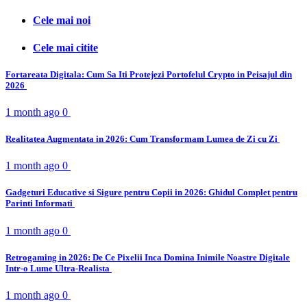
Cele mai noi
Cele mai citite
Fortareata Digitala: Cum Sa Iti Protejezi Portofelul Crypto in Peisajul din
2026
1 month ago
0
Realitatea Augmentata in 2026: Cum Transformam Lumea de Zi cu Zi
1 month ago
0
Gadgeturi Educative si Sigure pentru Copii in 2026: Ghidul Complet pentru
Parinti Informati
1 month ago
0
Retrogaming in 2026: De Ce Pixelii Inca Domina Inimile Noastre Digitale
Intr-o Lume Ultra-Realista
1 month ago
0