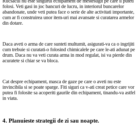
Rucsacul nu este singurul echipament de mestesugit pe care il puteti
folosi. Veti gasi in joc bancuri de lucru, in interiorul buncarelor
abandonate, unde veti putea face o serie de alte activitati importante,
cum ar fi construirea unor item-uri mai avansate si curatarea armelor
din dotare.
Daca aveti o arma de care sunteti multumit, asigurati-va ca o ingrijiti
cum trebuie si curatati-o folosind chimicalele pe care le-ati adunat pe
drum. Daca nu va veti curata arma in mod regulat, isi va pierde din
acuratete si chiar se va bloca.
Cat despre echipament, masca de gaze pe care o aveti nu este
invincibila si se poate sparge. Fiti siguri ca v-ati creat petice care vor
putea fi folosite sa acoperiti gaurile din echipament, tinandu-va astfel
in viata.
4. Planuieste strategii de zi sau noapte.