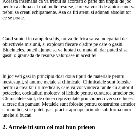
Aceasta insemana ca va trebui sa acordati o parte din timpul de joc
pentru a aduna cat mai multe resurse, care va vor fi de ajutor cand va
trebui sa creati echipamente. Asa ca fiti atenti si adunati absolut tot
ce se poate.
Cand sunteti in camp deschis, nu va fie frica sa va indepartati de
obiectivele misiunii, si explorati fiecare cladire pe care o gasiti.
Bineinteles, puteti ajunge sa va luptati cu mutanti, dar puteti si sa
gasiti o gramada de resurse valoroase in acest fel.
In joc veti gasi in principiu doar doua tipuri de materiale pentru
mestesugit, si anume metale si chimicale. Chimicalele sunt folosite
pentru a crea kit-uri medicale, care va vor vindeca ranile cu ajutorul
petecelor, cocktailuri molotov, si lichide pentru curatarea armelor etc.
Chimicalele sunt, de obicei reprezentate prin ciuperci verzi ce lucesc
si cresc din pamant. Metalele sunt folosite pentru construirea armelor
si munitiei, si le puteti gasi practic aproape oriunde sub forma unor
unelte si bucati.
2. Armele iti sunt cel mai bun prieten