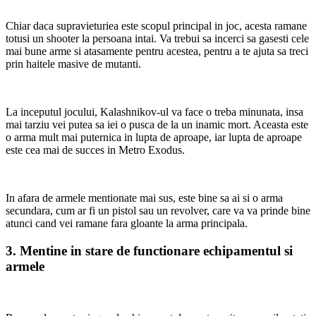
Chiar daca supravieturiea este scopul principal in joc, acesta ramane
totusi un shooter la persoana intai. Va trebui sa incerci sa gasesti cele
mai bune arme si atasamente pentru acestea, pentru a te ajuta sa treci
prin haitele masive de mutanti.
La inceputul jocului, Kalashnikov-ul va face o treba minunata, insa
mai tarziu vei putea sa iei o pusca de la un inamic mort. Aceasta este
o arma mult mai puternica in lupta de aproape, iar lupta de aproape
este cea mai de succes in Metro Exodus.
In afara de armele mentionate mai sus, este bine sa ai si o arma
secundara, cum ar fi un pistol sau un revolver, care va va prinde bine
atunci cand vei ramane fara gloante la arma principala.
3. Mentine in stare de functionare echipamentul si
armele