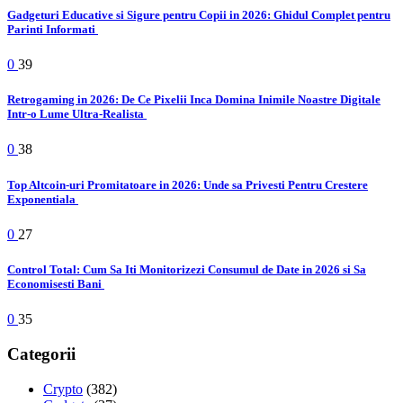
Gadgeturi Educative si Sigure pentru Copii in 2026: Ghidul Complet pentru
Parinti Informati
0
39
Retrogaming in 2026: De Ce Pixelii Inca Domina Inimile Noastre Digitale
Intr-o Lume Ultra-Realista
0
38
Top Altcoin-uri Promitatoare in 2026: Unde sa Privesti Pentru Crestere
Exponentiala
0
27
Control Total: Cum Sa Iti Monitorizezi Consumul de Date in 2026 si Sa
Economisesti Bani
0
35
Categorii
Crypto
(382)