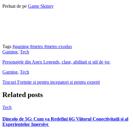
Preluat de pe
Game Skinny
Tags
#gaming
#metro
#metro exodus
Gaming
,
Tech
Personajele din Apex Legends, clase, abilitati si stil de joc
Gaming
,
Tech
Trucuri Fortnite si pentru incepatori si pentru experti
Related posts
Tech
Dincolo de 5G: Cum va Redefini 6G Viitorul Conectivitatii si al
Experientelor Imersive