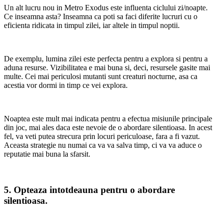
Un alt lucru nou in Metro Exodus este influenta ciclului zi/noapte.
Ce inseamna asta? Inseamna ca poti sa faci diferite lucruri cu o
eficienta ridicata in timpul zilei, iar altele in timpul noptii.
De exemplu, lumina zilei este perfecta pentru a explora si pentru a
aduna resurse. Vizibilitatea e mai buna si, deci, resursele gasite mai
multe. Cei mai periculosi mutanti sunt creaturi nocturne, asa ca
acestia vor dormi in timp ce vei explora.
Noaptea este mult mai indicata pentru a efectua misiunile principale
din joc, mai ales daca este nevoie de o abordare silentioasa. In acest
fel, va veti putea strecura prin locuri periculoase, fara a fi vazut.
Aceasta strategie nu numai ca va va salva timp, ci va va aduce o
reputatie mai buna la sfarsit.
5. Opteaza intotdeauna pentru o abordare
silentioasa.