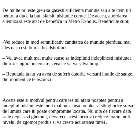
De multe ori este greu sa gasesti suficienta munitie sau alte item-uri
pentru a duce la bun sfarsit misiunile cerute. De aceea, abordarea
silentioasa este atat de benefica in Metro Exodus. Beneficiile sunt:
-Vei reduce in mod semnificativ cantitatea de munitie pierduta, mai
ales daca esti bun la headshot-uri
– Vei avea mult mai multe sanse sa indepliniti indeplinesti misiunea
dintr-o singura incercare, ceea ce va va salva timp
– Reputatia ta nu va avea de suferit datorita varsarii inutile de sange,
din moment ce te ascunzi
Acesta este si motivul pentru care iesitul afara noaptea pentru a
indeplini misiuni este mult mai bun. Insa nu uita sa stingi orice sursa
de lumina care iti poate compromite locatia. Nu uita de fiecare data
sa te deplasezi ghemuit, deoarece acest lucru va reduce foarte mult
nivelul de zgomot produs si va creste acuratetea tintei .