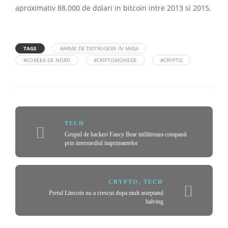
aproximativ 88.000 de dolari in bitcoin intre 2013 si 2015.
TAGS
#ARME DE DISTRUGERE IN MASA
#COREEA DE NORD
#CRIPTOMONEDE
#CRYPTO
TECH
Grupul de hackeri Fancy Bear infilitreaza companii
prin intermediul imprimantelor
CRYPTO
,
TECH
Pretul Litecoin nu a crescut dupa mult asteptatul
halving