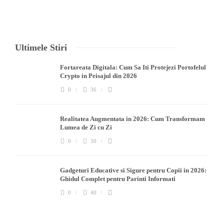
Ultimele Stiri
Fortareata Digitala: Cum Sa Iti Protejezi Portofelul
Crypto in Peisajul din 2026
0
36
Realitatea Augmentata in 2026: Cum Transformam
Lumea de Zi cu Zi
0
30
Gadgeturi Educative si Sigure pentru Copii in 2026:
Ghidul Complet pentru Parinti Informati
0
40