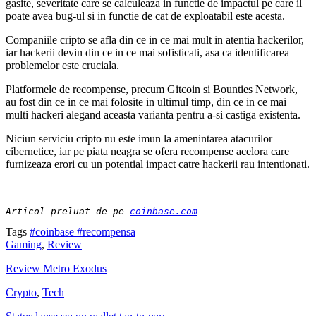
gasite, severitate care se calculeaza in functie de impactul pe care il
poate avea bug-ul si in functie de cat de exploatabil este acesta.
Companiile cripto se afla din ce in ce mai mult in atentia hackerilor,
iar hackerii devin din ce in ce mai sofisticati, asa ca identificarea
problemelor este cruciala.
Platformele de recompense, precum Gitcoin si Bounties Network,
au fost din ce in ce mai folosite in ultimul timp, din ce in ce mai
multi hackeri alegand aceasta varianta pentru a-si castiga existenta.
Niciun serviciu cripto nu este imun la amenintarea atacurilor
cibernetice, iar pe piata neagra se ofera recompense acelora care
furnizeaza erori cu un potential impact catre hackerii rau intentionati.
Articol preluat de pe 
coinbase.com
Tags
#coinbase
#recompensa
Gaming
,
Review
Review Metro Exodus
Crypto
,
Tech