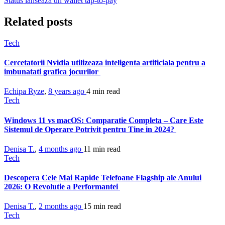
Status lanseaza un wallet tap-to-pay
Related posts
Tech
Cercetatorii Nvidia utilizeaza inteligenta artificiala pentru a
imbunatati grafica jocurilor
Echipa Ryze
,
8 years ago
4 min
read
Tech
Windows 11 vs macOS: Comparatie Completa – Care Este
Sistemul de Operare Potrivit pentru Tine in 2024?
Denisa T.
,
4 months ago
11 min
read
Tech
Descopera Cele Mai Rapide Telefoane Flagship ale Anului
2026: O Revolutie a Performantei
Denisa T.
,
2 months ago
15 min
read
Tech