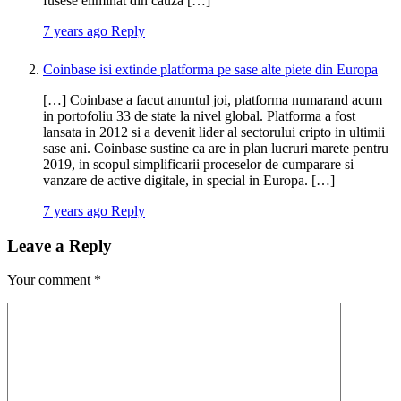
fusese eliminat din cauza […]
7 years ago
Reply
Coinbase isi extinde platforma pe sase alte piete din Europa
[…] Coinbase a facut anuntul joi, platforma numarand acum
in portofoliu 33 de state la nivel global. Platforma a fost
lansata in 2012 si a devenit lider al sectorului cripto in ultimii
sase ani. Coinbase sustine ca are in plan lucruri marete pentru
2019, in scopul simplificarii proceselor de cumparare si
vanzare de active digitale, in special in Europa. […]
7 years ago
Reply
Leave a Reply
Your comment
*