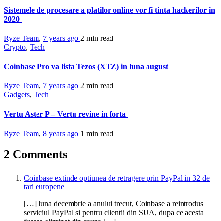
Sistemele de procesare a platilor online vor fi tinta hackerilor in
2020
Ryze Team
,
7 years ago
2 min
read
Crypto
,
Tech
Coinbase Pro va lista Tezos (XTZ) in luna august
Ryze Team
,
7 years ago
2 min
read
Gadgets
,
Tech
Vertu Aster P – Vertu revine in forta
Ryze Team
,
8 years ago
1 min
read
2 Comments
Coinbase extinde optiunea de retragere prin PayPal in 32 de
tari europene
[…] luna decembrie a anului trecut, Coinbase a reintrodus
serviciul PayPal si pentru clientii din SUA, dupa ce acesta