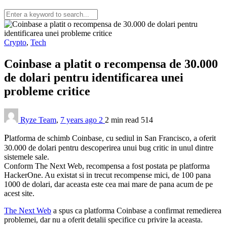
Crypto
,
Tech
Coinbase a platit o recompensa de 30.000
de dolari pentru identificarea unei
probleme critice
Ryze Team
,
7 years ago
2
2 min
read
514
P
latforma de schimb Coinbase, cu sediul in San Francisco, a oferit
30.000 de dolari pentru descoperirea unui bug critic in unul dintre
sistemele sale.
Conform The Next Web, recompensa a fost postata pe platforma
HackerOne. Au existat si in trecut recompense mici, de 100 pana
1000 de dolari, dar aceasta este cea mai mare de pana acum de pe
acest site.
The Next Web
a spus ca platforma Coinbase a confirmat remedierea
problemei, dar nu a oferit detalii specifice cu privire la aceasta.