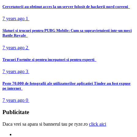
Cercetatorii au obtinut acces la un server folosit de hackerii nord coreeni
7 years ago
1
Sfaturi si trucuri pentru PUBG Mobile: Cum sa supravietuiesti intr-un meci
Battle Royale
7 years ago
2
Trucuri Fortnite si pentru incepatori si pentru experti
7 years ago
3
Peste 70.000 de fotografii ale utilizatorilor aplicatiei Tinder au fost expuse
pe internet
7 years ago
0
Publicitate
Daca vrei sa apara si bannerul tau pe ryze.ro
click aici