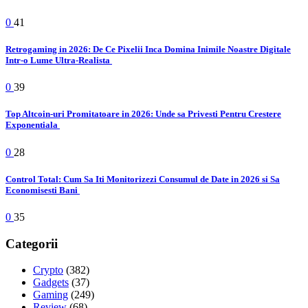
0
41
Retrogaming in 2026: De Ce Pixelii Inca Domina Inimile Noastre Digitale
Intr-o Lume Ultra-Realista
0
39
Top Altcoin-uri Promitatoare in 2026: Unde sa Privesti Pentru Crestere
Exponentiala
0
28
Control Total: Cum Sa Iti Monitorizezi Consumul de Date in 2026 si Sa
Economisesti Bani
0
35
Categorii
Crypto
(382)
Gadgets
(37)
Gaming
(249)
Review
(68)