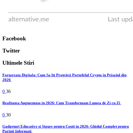
Facebook
Twitter
Ultimele Stiri
Fortareata Digitala: Cum Sa Iti Protejezi Portofelul Crypto in Peisajul din
2026
0
36
Realitatea Augmentata in 2026: Cum Transformam Lumea de Zi cu Zi
0
30
Gadgeturi Educative si Sigure pentru Copii in 2026: Ghidul Complet pentru
Parinti Informati