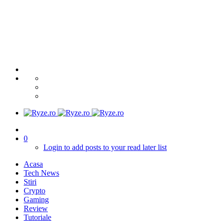
0
Login to add posts to your read later list
Acasa
Tech News
Stiri
Crypto
Gaming
Review
Tutoriale