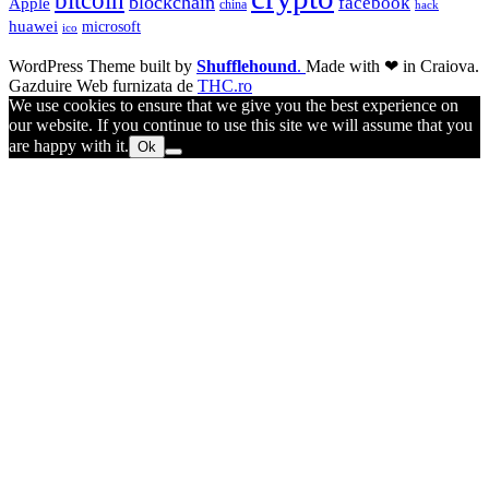
bitcoin
blockchain
facebook
Apple
china
hack
huawei
microsoft
ico
WordPress Theme built by
Shufflehound
.
Made with ❤ in Craiova.
Gazduire Web furnizata de
THC.ro
We use cookies to ensure that we give you the best experience on
our website. If you continue to use this site we will assume that you
are happy with it.
Ok