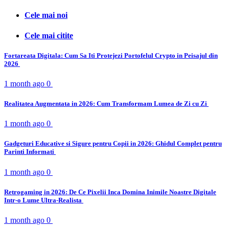
Cele mai noi
Cele mai citite
Fortareata Digitala: Cum Sa Iti Protejezi Portofelul Crypto in Peisajul din
2026
1 month ago
0
Realitatea Augmentata in 2026: Cum Transformam Lumea de Zi cu Zi
1 month ago
0
Gadgeturi Educative si Sigure pentru Copii in 2026: Ghidul Complet pentru
Parinti Informati
1 month ago
0
Retrogaming in 2026: De Ce Pixelii Inca Domina Inimile Noastre Digitale
Intr-o Lume Ultra-Realista
1 month ago
0