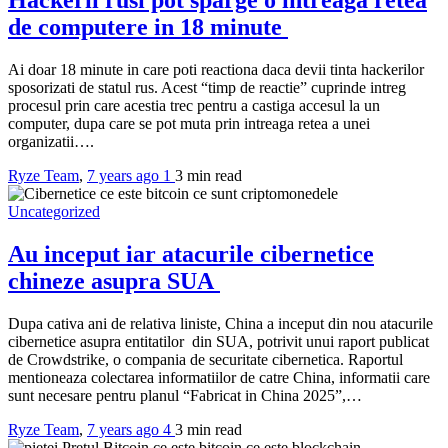
Hackerii rusi pot sparge o intreaga retea
de computere in 18 minute
Ai doar 18 minute in care poti reactiona daca devii tinta hackerilor
sposorizati de statul rus. Acest “timp de reactie” cuprinde intreg
procesul prin care acestia trec pentru a castiga accesul la un
computer, dupa care se pot muta prin intreaga retea a unei
organizatii….
Ryze Team
,
7 years ago
1
3 min
read
Uncategorized
Au inceput iar atacurile cibernetice
chineze asupra SUA
Dupa cativa ani de relativa liniste, China a inceput din nou atacurile
cibernetice asupra entitatilor din SUA, potrivit unui raport publicat
de Crowdstrike, o compania de securitate cibernetica. Raportul
mentioneaza colectarea informatiilor de catre China, informatii care
sunt necesare pentru planul “Fabricat in China 2025”,…
Ryze Team
,
7 years ago
4
3 min
read