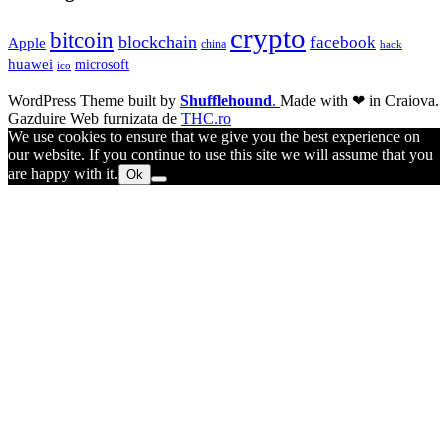
crypto
bitcoin
blockchain
facebook
Apple
china
hack
huawei
microsoft
ico
WordPress Theme built by
Shufflehound
.
Made with ❤ in Craiova.
Gazduire Web furnizata de
THC.ro
We use cookies to ensure that we give you the best experience on
our website. If you continue to use this site we will assume that you
are happy with it.
Ok