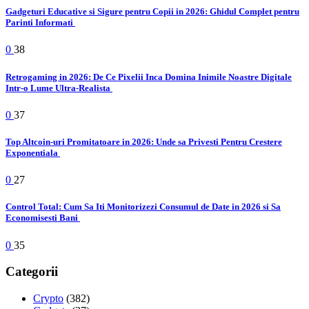
Gadgeturi Educative si Sigure pentru Copii in 2026: Ghidul Complet pentru
Parinti Informati
0
38
Retrogaming in 2026: De Ce Pixelii Inca Domina Inimile Noastre Digitale
Intr-o Lume Ultra-Realista
0
37
Top Altcoin-uri Promitatoare in 2026: Unde sa Privesti Pentru Crestere
Exponentiala
0
27
Control Total: Cum Sa Iti Monitorizezi Consumul de Date in 2026 si Sa
Economisesti Bani
0
35
Categorii
Crypto
(382)