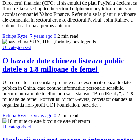
Directorul financiar (CFO) al sistemului de plati PayPal a declarat ca
firma ezita sa se implice in sectorul criptocurrency intr-un interviu
acordat companiei Yahoo Finance. Referindu-se la planurile viitoare
ale companiei in sectorul crypto, directorul PayPal, John Rainey, a
subliniat ca firma a permis anterior…
Echipa Ryze
,
7 years ago
0
2 min
read
Uncategorized
O baza de date chineza listeaza public
datele a 1.8 milioane de femei
Un cercetator in securitate pretinde ca a descoperit o baza de date
publica in China, care contine informatiile personale sensibile,
precum numarul de telefon, adresa si statusul “BreedReady”, a 1.8
milioane de femei. Potrivit lui Victor Gevers, cercetator olandez la
organizatia non-profit GDI.Foundation, baza de…
Echipa Ryze
,
7 years ago
0
2 min
read
Uncategorized