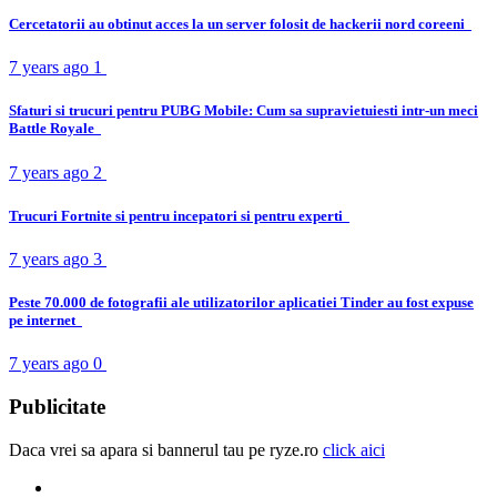
Cercetatorii au obtinut acces la un server folosit de hackerii nord coreeni
7 years ago
1
Sfaturi si trucuri pentru PUBG Mobile: Cum sa supravietuiesti intr-un meci
Battle Royale
7 years ago
2
Trucuri Fortnite si pentru incepatori si pentru experti
7 years ago
3
Peste 70.000 de fotografii ale utilizatorilor aplicatiei Tinder au fost expuse
pe internet
7 years ago
0
Publicitate
Daca vrei sa apara si bannerul tau pe ryze.ro
click aici