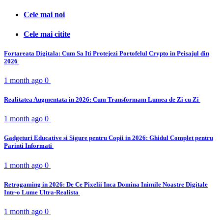
Cele mai noi
Cele mai citite
Fortareata Digitala: Cum Sa Iti Protejezi Portofelul Crypto in Peisajul din
2026
1 month ago
0
Realitatea Augmentata in 2026: Cum Transformam Lumea de Zi cu Zi
1 month ago
0
Gadgeturi Educative si Sigure pentru Copii in 2026: Ghidul Complet pentru
Parinti Informati
1 month ago
0
Retrogaming in 2026: De Ce Pixelii Inca Domina Inimile Noastre Digitale
Intr-o Lume Ultra-Realista
1 month ago
0