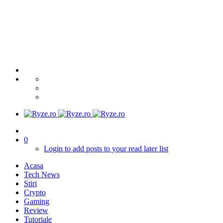
0
Login to add posts to your read later list
Acasa
Tech News
Stiri
Crypto
Gaming
Review
Tutoriale