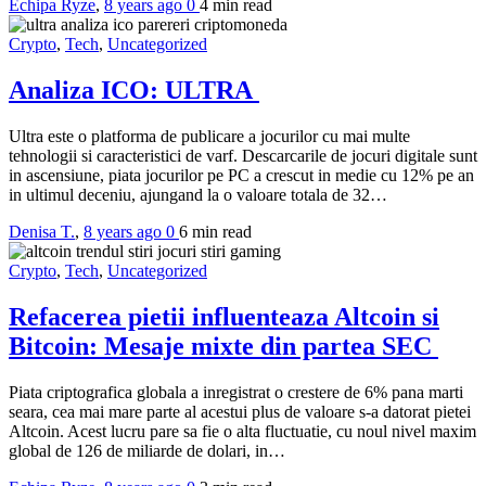
Echipa Ryze
,
8 years ago
0
4 min
read
Crypto
,
Tech
,
Uncategorized
Analiza ICO: ULTRA
Ultra este o platforma de publicare a jocurilor cu mai multe
tehnologii si caracteristici de varf. Descarcarile de jocuri digitale sunt
in ascensiune, piata jocurilor pe PC a crescut in medie cu 12% pe an
in ultimul deceniu, ajungand la o valoare totala de 32…
Denisa T.
,
8 years ago
0
6 min
read
Crypto
,
Tech
,
Uncategorized
Refacerea pietii influenteaza Altcoin si
Bitcoin: Mesaje mixte din partea SEC
Piata criptografica globala a inregistrat o crestere de 6% pana marti
seara, cea mai mare parte al acestui plus de valoare s-a datorat pietei
Altcoin. Acest lucru pare sa fie o alta fluctuatie, cu noul nivel maxim
global de 126 de miliarde de dolari, in…