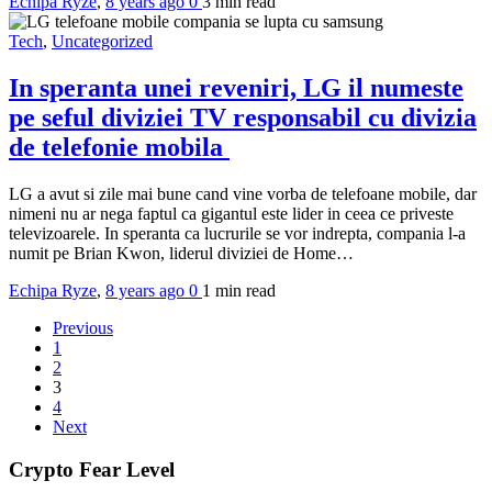
Echipa Ryze
,
8 years ago
0
3 min
read
Tech
,
Uncategorized
In speranta unei reveniri, LG il numeste
pe seful diviziei TV responsabil cu divizia
de telefonie mobila
LG a avut si zile mai bune cand vine vorba de telefoane mobile, dar
nimeni nu ar nega faptul ca gigantul este lider in ceea ce priveste
televizoarele. In speranta ca lucrurile se vor indrepta, compania l-a
numit pe Brian Kwon, liderul diviziei de Home…
Echipa Ryze
,
8 years ago
0
1 min
read
Previous
1
2
3
4
Next
Crypto Fear Level