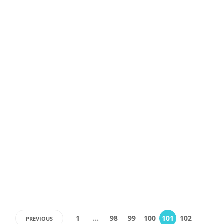
TECH
Microsoft atentioneaza asupra
tehnologiei de recunoastere
faciala
Tehnologia sofisticata de recunoastere faciala se afla in centrul celor
mai rigide initiative de securitate din China. Cu 200 de milioane de
camere de supraveghere – de peste patru ori mai multe decat in
Statele Unite – sistemele de recunoastere faciala din China urmaresc
membrii…
Echipa Ryze
,
8 years ago
2
3 min
1
…
98
99
100
101
102
PREVIOUS