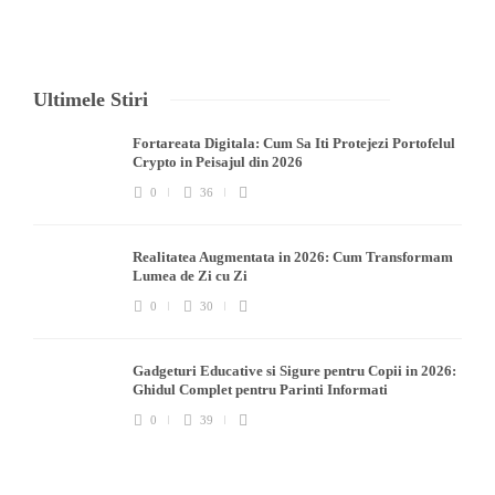
Ultimele Stiri
Fortareata Digitala: Cum Sa Iti Protejezi Portofelul
Crypto in Peisajul din 2026
0
36
Realitatea Augmentata in 2026: Cum Transformam
Lumea de Zi cu Zi
0
30
Gadgeturi Educative si Sigure pentru Copii in 2026:
Ghidul Complet pentru Parinti Informati
0
39