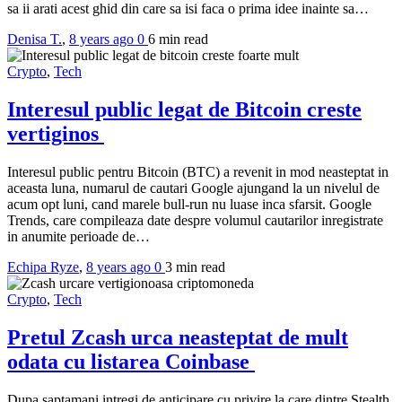
sa ii arati acest ghid din care sa isi faca o prima idee inainte sa…
Denisa T.
,
8 years ago
0
6 min
read
Crypto
,
Tech
Interesul public legat de Bitcoin creste
vertiginos
Interesul public pentru Bitcoin (BTC) a revenit in mod neasteptat in
aceasta luna, numarul de cautari Google ajungand la un nivelul de
acum opt luni, cand marele bull-run nu luase inca sfarsit. Google
Trends, care compileaza date despre volumul cautarilor inregistrate
in anumite perioade de…
Echipa Ryze
,
8 years ago
0
3 min
read
Crypto
,
Tech
Pretul Zcash urca neasteptat de mult
odata cu listarea Coinbase
Dupa saptamani intregi de anticipare cu privire la care dintre Stealth