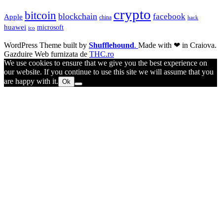
crypto
bitcoin
blockchain
facebook
Apple
china
hack
huawei
microsoft
ico
WordPress Theme built by
Shufflehound
.
Made with ❤ in Craiova.
Gazduire Web furnizata de
THC.ro
We use cookies to ensure that we give you the best experience on
our website. If you continue to use this site we will assume that you
are happy with it.
Ok