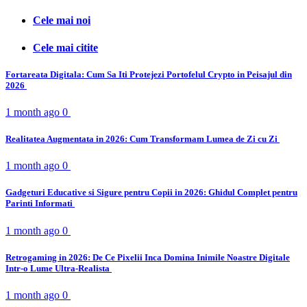
Cele mai noi
Cele mai citite
Fortareata Digitala: Cum Sa Iti Protejezi Portofelul Crypto in Peisajul din
2026
1 month ago
0
Realitatea Augmentata in 2026: Cum Transformam Lumea de Zi cu Zi
1 month ago
0
Gadgeturi Educative si Sigure pentru Copii in 2026: Ghidul Complet pentru
Parinti Informati
1 month ago
0
Retrogaming in 2026: De Ce Pixelii Inca Domina Inimile Noastre Digitale
Intr-o Lume Ultra-Realista
1 month ago
0