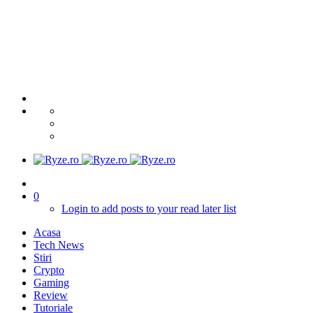
0
Login to add posts to your read later list
Acasa
Tech News
Stiri
Crypto
Gaming
Review
Tutoriale