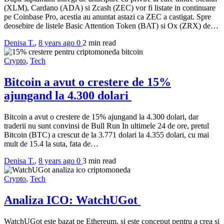
(XLM), Cardano (ADA) si Zcash (ZEC) vor fi listate in continuare
pe Coinbase Pro, acestia au anuntat astazi ca ZEC a castigat. Spre
deosebire de listele Basic Attention Token (BAT) si Ox (ZRX) de…
Denisa T.
,
8 years ago
0
2 min
read
Crypto
,
Tech
Bitcoin a avut o crestere de 15%
ajungand la 4.300 dolari
Bitcoin a avut o crestere de 15% ajungand la 4.300 dolari, dar
traderii nu sunt convinsi de Bull Run In ultimele 24 de ore, pretul
Bitcoin (BTC) a crescut de la 3.771 dolari la 4.355 dolari, cu mai
mult de 15.4 la suta, fata de…
Denisa T.
,
8 years ago
0
3 min
read
Crypto
,
Tech
Analiza ICO: WatchUGot
WatchUGot este bazat pe Ethereum, si este conceput pentru a crea si