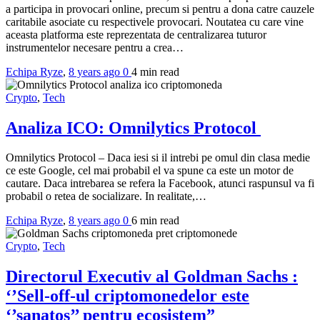
a participa in provocari online, precum si pentru a dona catre cauzele
caritabile asociate cu respectivele provocari. Noutatea cu care vine
aceasta platforma este reprezentata de centralizarea tuturor
instrumentelor necesare pentru a crea…
Echipa Ryze
,
8 years ago
0
4 min
read
Crypto
,
Tech
Analiza ICO: Omnilytics Protocol
Omnilytics Protocol – Daca iesi si il intrebi pe omul din clasa medie
ce este Google, cel mai probabil el va spune ca este un motor de
cautare. Daca intrebarea se refera la Facebook, atunci raspunsul va fi
probabil o retea de socializare. In realitate,…
Echipa Ryze
,
8 years ago
0
6 min
read
Crypto
,
Tech
Directorul Executiv al Goldman Sachs :
‘’Sell-off-ul criptomonedelor este
‘’sanatos’’ pentru ecosistem”