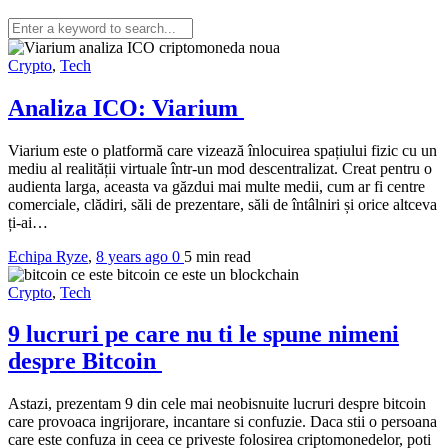
Crypto
,
Tech
Analiza ICO: Viarium
Viarium este o platformă care vizează înlocuirea spațiului fizic cu un
mediu al realității virtuale într-un mod descentralizat. Creat pentru o
audienta larga, aceasta va găzdui mai multe medii, cum ar fi centre
comerciale, clădiri, săli de prezentare, săli de întâlniri și orice altceva
ți-ai…
Echipa Ryze
,
8 years ago
0
5 min
read
Crypto
,
Tech
9 lucruri pe care nu ti le spune nimeni
despre Bitcoin
Astazi, prezentam 9 din cele mai neobisnuite lucruri despre bitcoin
care provoaca ingrijorare, incantare si confuzie. Daca stii o persoana
care este confuza in ceea ce priveste folosirea criptomonedelor, poti