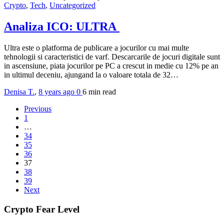
Crypto
,
Tech
,
Uncategorized
Analiza ICO: ULTRA
Ultra este o platforma de publicare a jocurilor cu mai multe
tehnologii si caracteristici de varf. Descarcarile de jocuri digitale sunt
in ascensiune, piata jocurilor pe PC a crescut in medie cu 12% pe an
in ultimul deceniu, ajungand la o valoare totala de 32…
Denisa T.
,
8 years ago
0
6 min
read
Previous
1
…
34
35
36
37
38
39
Next
Crypto Fear Level