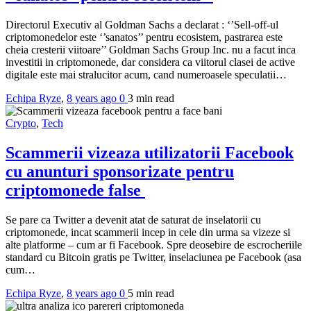
Directorul Executiv al Goldman Sachs a declarat : ‘’Sell-off-ul
criptomonedelor este ‘’sanatos’’ pentru ecosistem, pastrarea este
cheia cresterii viitoare’’ Goldman Sachs Group Inc. nu a facut inca
investitii in criptomonede, dar considera ca viitorul clasei de active
digitale este mai stralucitor acum, cand numeroasele speculatii…
Echipa Ryze
,
8 years ago
0
3 min
read
Crypto
,
Tech
Scammerii vizeaza utilizatorii Facebook
cu anunturi sponsorizate pentru
criptomonede false
Se pare ca Twitter a devenit atat de saturat de inselatorii cu
criptomonede, incat scammerii incep in cele din urma sa vizeze si
alte platforme – cum ar fi Facebook. Spre deosebire de escrocheriile
standard cu Bitcoin gratis pe Twitter, inselaciunea pe Facebook (asa
cum…
Echipa Ryze
,
8 years ago
0
5 min
read