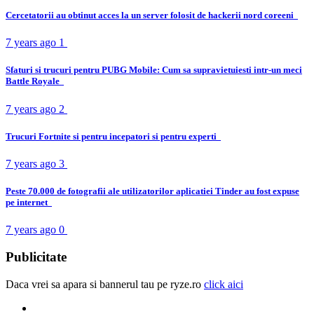
Cercetatorii au obtinut acces la un server folosit de hackerii nord coreeni
7 years ago
1
Sfaturi si trucuri pentru PUBG Mobile: Cum sa supravietuiesti intr-un meci
Battle Royale
7 years ago
2
Trucuri Fortnite si pentru incepatori si pentru experti
7 years ago
3
Peste 70.000 de fotografii ale utilizatorilor aplicatiei Tinder au fost expuse
pe internet
7 years ago
0
Publicitate
Daca vrei sa apara si bannerul tau pe ryze.ro
click aici