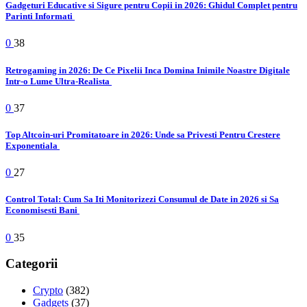
Gadgeturi Educative si Sigure pentru Copii in 2026: Ghidul Complet pentru
Parinti Informati
0
38
Retrogaming in 2026: De Ce Pixelii Inca Domina Inimile Noastre Digitale
Intr-o Lume Ultra-Realista
0
37
Top Altcoin-uri Promitatoare in 2026: Unde sa Privesti Pentru Crestere
Exponentiala
0
27
Control Total: Cum Sa Iti Monitorizezi Consumul de Date in 2026 si Sa
Economisesti Bani
0
35
Categorii
Crypto
(382)
Gadgets
(37)