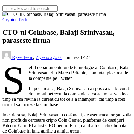
Crypto
,
Tech
CTO-ul Coinbase, Balaji Srinivasan,
paraseste firma
Ryze Team
,
7 years ago
0
1 min
read
427
S
eful departamentului de tehnologie al Coinbase, Balaji
Srinivasan, din Marea Britanie, a anuntat plecarea de
la companie pe Twitter.
In postarea sa, Balaji Srinivasan a spus ca s-a bucurat
de timpul petrecut la companie si ca acum isi va aloca
timp sa “sa revina la curent cu tot ce s-a intamplat” cat timp a fost
ocupat sa lucreze la Coinbase.
In cariera sa, Balaji Srinivasan a co-fondat, de asemenea, organizatia
non-profit de cercetare cripto Coin Center, platforma de castiguri
Bitcoin Earn. El a fost CEO pentru Earn, cand a fost achizitionata
de Coinbase in luna aprilie a anului trecut.