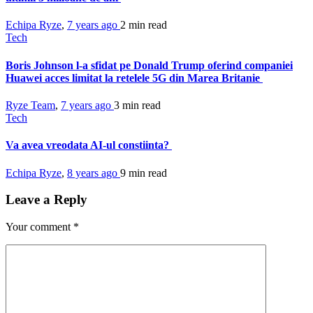
Echipa Ryze
,
7 years ago
2 min
read
Tech
Boris Johnson l-a sfidat pe Donald Trump oferind companiei
Huawei acces limitat la retelele 5G din Marea Britanie
Ryze Team
,
7 years ago
3 min
read
Tech
Va avea vreodata AI-ul constiinta?
Echipa Ryze
,
8 years ago
9 min
read
Leave a Reply
Your comment
*