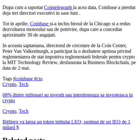
Dupa cum a raportat
Cointelegraph
la acea data, Coinbase a pierdut
deja trei directori executivi in sase luni .
Tot in aprilie,
Coinbase
si-a inchis biroul de la Chicago si a redus
dezvoltarea motorului sau de potrivire, dupa care a concediat
aproximativ 30 de angajati.
In aceasta saptamana, directorul de cercetare de la Coin Center,
Peter Van Valkenburgh, a participat la o dezbatere aprinsa privind
reglementarea de stat impotriva reglementarii federale pentru crypto
la MIT Technology Review, desfasurata la Business Blockchain, pe
data de 2 mai.
Tags
#coinbase
#cto
Crypto
,
Tech
68% dintre milionari au investit sau intentioneaza sa investeasca in
crypto
Crypto
,
Tech
Bitfinex va lansa un token intitulat LEO, sustinut de un IEO de 1
milard $