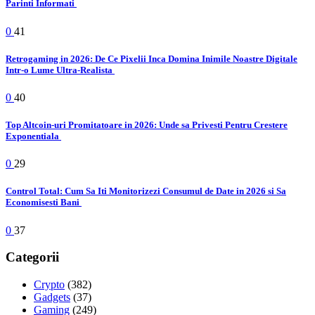
Parinti Informati
0
41
Retrogaming in 2026: De Ce Pixelii Inca Domina Inimile Noastre Digitale
Intr-o Lume Ultra-Realista
0
40
Top Altcoin-uri Promitatoare in 2026: Unde sa Privesti Pentru Crestere
Exponentiala
0
29
Control Total: Cum Sa Iti Monitorizezi Consumul de Date in 2026 si Sa
Economisesti Bani
0
37
Categorii
Crypto
(382)
Gadgets
(37)
Gaming
(249)