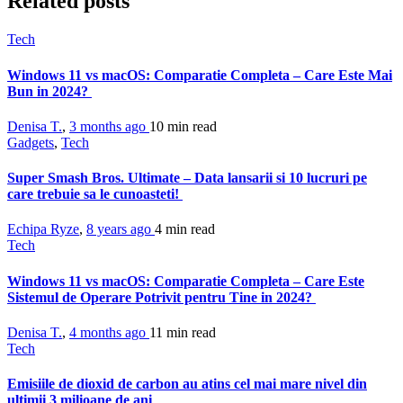
Related posts
Tech
Windows 11 vs macOS: Comparatie Completa – Care Este Mai
Bun in 2024?
Denisa T.
,
3 months ago
10 min
read
Gadgets
,
Tech
Super Smash Bros. Ultimate – Data lansarii si 10 lucruri pe
care trebuie sa le cunoasteti!
Echipa Ryze
,
8 years ago
4 min
read
Tech
Windows 11 vs macOS: Comparatie Completa – Care Este
Sistemul de Operare Potrivit pentru Tine in 2024?
Denisa T.
,
4 months ago
11 min
read
Tech
Emisiile de dioxid de carbon au atins cel mai mare nivel din
ultimii 3 milioane de ani