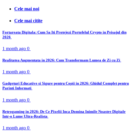
Cele mai noi
Cele mai citite
Fortareata Digitala: Cum Sa Iti Protejezi Portofelul Crypto in Peisajul din
2026
1 month ago
0
Realitatea Augmentata in 2026: Cum Transformam Lumea de Zi cu Zi
1 month ago
0
Gadgeturi Educative si Sigure pentru Copii in 2026: Ghidul Complet pentru
Parinti Informati
1 month ago
0
Retrogaming in 2026: De Ce Pixelii Inca Domina Inimile Noastre Digitale
Intr-o Lume Ultra-Realista
1 month ago
0