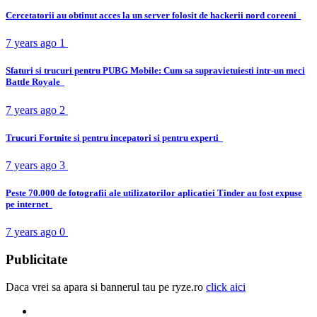
Cercetatorii au obtinut acces la un server folosit de hackerii nord coreeni
7 years ago
1
Sfaturi si trucuri pentru PUBG Mobile: Cum sa supravietuiesti intr-un meci
Battle Royale
7 years ago
2
Trucuri Fortnite si pentru incepatori si pentru experti
7 years ago
3
Peste 70.000 de fotografii ale utilizatorilor aplicatiei Tinder au fost expuse
pe internet
7 years ago
0
Publicitate
Daca vrei sa apara si bannerul tau pe ryze.ro
click aici