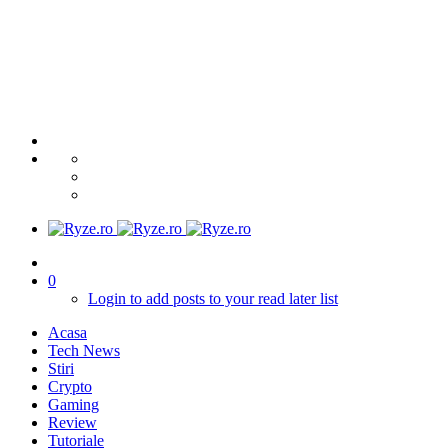
0
Login to add posts to your read later list
Acasa
Tech News
Stiri
Crypto
Gaming
Review
Tutoriale