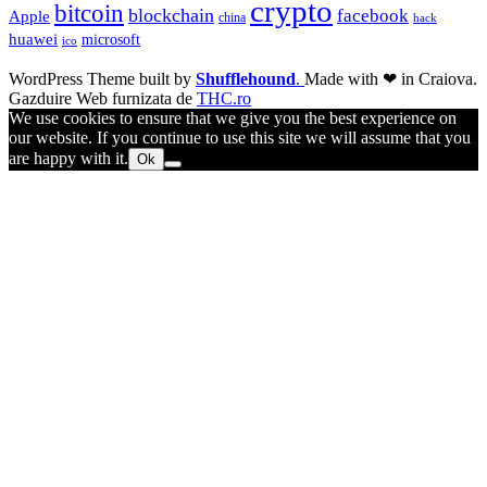
crypto
bitcoin
blockchain
facebook
Apple
china
hack
huawei
microsoft
ico
WordPress Theme built by
Shufflehound
.
Made with ❤ in Craiova.
Gazduire Web furnizata de
THC.ro
We use cookies to ensure that we give you the best experience on
our website. If you continue to use this site we will assume that you
are happy with it.
Ok