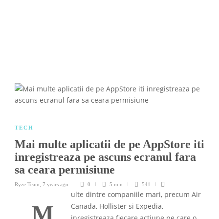
TECH
Mai multe aplicatii de pe AppStore iti
inregistreaza pe ascuns ecranul fara
sa ceara permisiune
Ryze Team
,
7 years ago
0
5 min
541
ulte dintre companiile mari, precum Air
M
Canada, Hollister si Expedia,
inregistreaza fiecare actiune pe care o