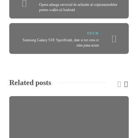
Opera adauga serviciul de achizitie al criptomonedelor
pentru wallet-ul Android
TECH
Samsung Galaxy S10: Specificatii, date si tot ceea ce
stim pana acum
Related posts