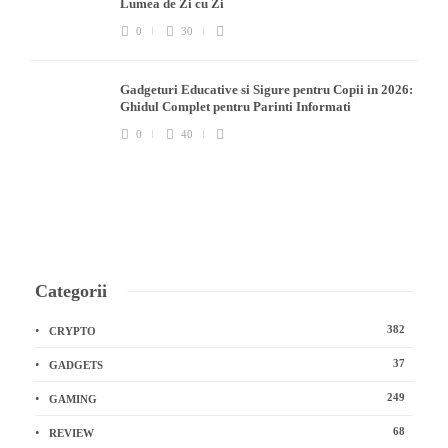
Lumea de Zi cu Zi
0
30
Gadgeturi Educative si Sigure pentru Copii in 2026:
Ghidul Complet pentru Parinti Informati
0
40
Categorii
382
CRYPTO
37
GADGETS
249
GAMING
68
REVIEW