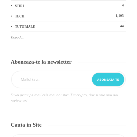
4
STIRI
1,103
TECH
44
TUTORIALE
Show All
Aboneaza-te la newsletter
Si vei primi pe mail cele mai noi stiri IT si crypto, dar si cele mai noi
review-uri
Cauta in Site