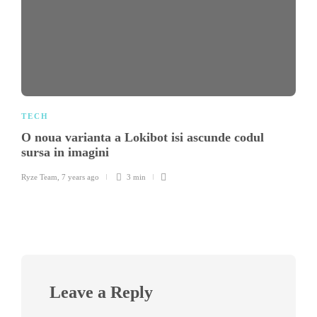
TECH
O noua varianta a Lokibot isi ascunde codul
sursa in imagini
Ryze Team
,
7 years ago
3 min
Leave a Reply