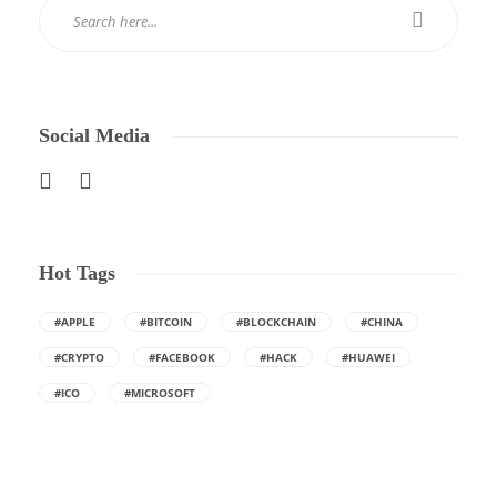
Social Media
Hot Tags
#APPLE
#BITCOIN
#BLOCKCHAIN
#CHINA
#CRYPTO
#FACEBOOK
#HACK
#HUAWEI
#ICO
#MICROSOFT