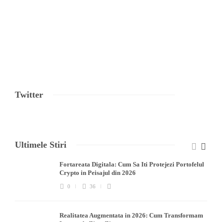
Twitter
Ultimele Stiri
Fortareata Digitala: Cum Sa Iti Protejezi Portofelul
Crypto in Peisajul din 2026
0
36
Realitatea Augmentata in 2026: Cum Transformam