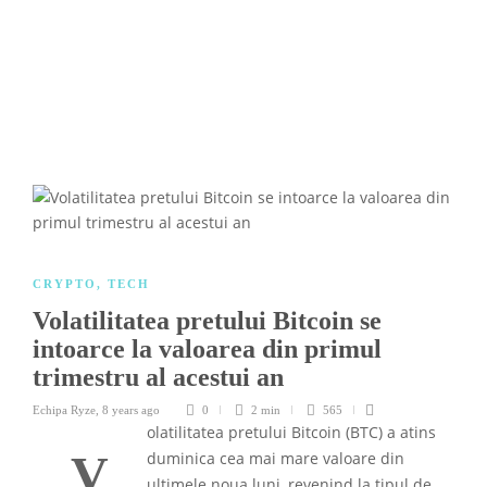
CRYPTO
,
TECH
Volatilitatea pretului Bitcoin se
intoarce la valoarea din primul
trimestru al acestui an
Echipa Ryze
,
8 years ago
0
2 min
565
olatilitatea pretului Bitcoin (BTC) a atins
V
duminica cea mai mare valoare din
ultimele noua luni, revenind la tipul de