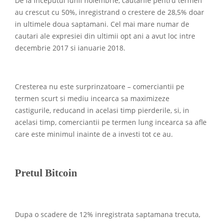
De la inceputul lunii noiembrie, cautarile pentru termen
au crescut cu 50%, inregistrand o crestere de 28,5% doar
in ultimele doua saptamani. Cel mai mare numar de
cautari ale expresiei din ultimii opt ani a avut loc intre
decembrie 2017 si ianuarie 2018.
Cresterea nu este surprinzatoare – comerciantii pe
termen scurt si mediu incearca sa maximizeze
castigurile, reducand in acelasi timp pierderile, si, in
acelasi timp, comerciantii pe termen lung incearca sa afle
care este minimul inainte de a investi tot ce au.
Pretul Bitcoin
Dupa o scadere de 12% inregistrata saptamana trecuta,