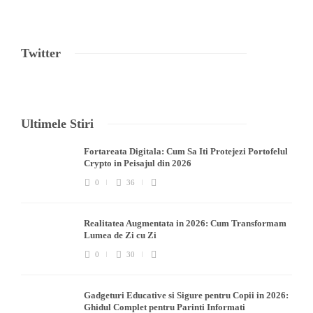
Twitter
Ultimele Stiri
Fortareata Digitala: Cum Sa Iti Protejezi Portofelul
Crypto in Peisajul din 2026
0
36
Realitatea Augmentata in 2026: Cum Transformam
Lumea de Zi cu Zi
0
30
Gadgeturi Educative si Sigure pentru Copii in 2026:
Ghidul Complet pentru Parinti Informati