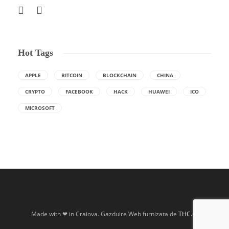
Hot Tags
APPLE
BITCOIN
BLOCKCHAIN
CHINA
CRYPTO
FACEBOOK
HACK
HUAWEI
ICO
MICROSOFT
Made with ❤ in Craiova. Gazduire Web furnizata de
THC.ro