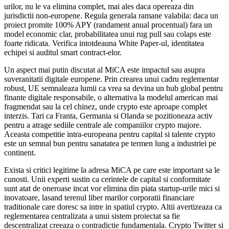
urilor, nu le va elimina complet, mai ales daca opereaza din
jurisdictii non-europene. Regula generala ramane valabila: daca un
proiect promite 100% APY (randament anual procentual) fara un
model economic clar, probabilitatea unui rug pull sau colaps este
foarte ridicata. Verifica intotdeauna White Paper-ul, identitatea
echipei si auditul smart contract-elor.
Un aspect mai putin discutat al MiCA este impactul sau asupra
suveranitatii digitale europene. Prin crearea unui cadru reglementar
robust, UE semnaleaza lumii ca vrea sa devina un hub global pentru
finante digitale responsabile, o alternativa la modelul american mai
fragmendat sau la cel chinez, unde crypto este aproape complet
interzis. Tari ca Franta, Germania si Olanda se pozitioneaza activ
pentru a atrage sediile centrale ale companiilor crypto majore.
Aceasta competitie intra-europeana pentru capital si talente crypto
este un semnal bun pentru sanatatea pe termen lung a industriei pe
continent.
Exista si critici legitime la adresa MiCA pe care este important sa le
cunosti. Unii experti sustin ca cerintele de capital si conformitate
sunt atat de oneroase incat vor elimina din piata startup-urile mici si
inovatoare, lasand terenul liber marilor corporatii financiare
traditionale care doresc sa intre in spatiul crypto. Altii avertizeaza ca
reglementarea centralizata a unui sistem proiectat sa fie
descentralizat creeaza o contradictie fundamentala. Crypto Twitter si