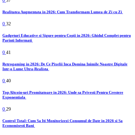
0
37
Realitatea Augmentata in 2026: Cum Transformam Lumea de Zi cu Zi
0
32
Gadgeturi Educative si Sigure pentru Copii in 2026: Ghidul Complet pentru
Parinti Informati
0
41
Retrogaming in 2026: De Ce Pixelii Inca Domina Inimile Noastre Digitale
Intr-o Lume Ultra-Realista
0
40
Top Altcoin-uri Promitatoare in 2026: Unde sa Privesti Pentru Crestere
Exponentiala
0
29
Control Total: Cum Sa Iti Monitorizezi Consumul de Date in 2026 si Sa
Economisesti Bani