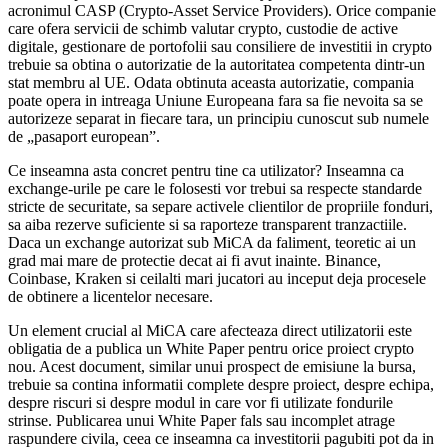
acronimul CASP (Crypto-Asset Service Providers). Orice companie
care ofera servicii de schimb valutar crypto, custodie de active
digitale, gestionare de portofolii sau consiliere de investitii in crypto
trebuie sa obtina o autorizatie de la autoritatea competenta dintr-un
stat membru al UE. Odata obtinuta aceasta autorizatie, compania
poate opera in intreaga Uniune Europeana fara sa fie nevoita sa se
autorizeze separat in fiecare tara, un principiu cunoscut sub numele
de „pasaport european”.
Ce inseamna asta concret pentru tine ca utilizator? Inseamna ca
exchange-urile pe care le folosesti vor trebui sa respecte standarde
stricte de securitate, sa separe activele clientilor de propriile fonduri,
sa aiba rezerve suficiente si sa raporteze transparent tranzactiile.
Daca un exchange autorizat sub MiCA da faliment, teoretic ai un
grad mai mare de protectie decat ai fi avut inainte. Binance,
Coinbase, Kraken si ceilalti mari jucatori au inceput deja procesele
de obtinere a licentelor necesare.
Un element crucial al MiCA care afecteaza direct utilizatorii este
obligatia de a publica un White Paper pentru orice proiect crypto
nou. Acest document, similar unui prospect de emisiune la bursa,
trebuie sa contina informatii complete despre proiect, despre echipa,
despre riscuri si despre modul in care vor fi utilizate fondurile
strinse. Publicarea unui White Paper fals sau incomplet atrage
raspundere civila, ceea ce inseamna ca investitorii pagubiti pot da in