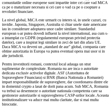
comunitatile online europene sunt impartite intre cei care vad MiCA
ca pe o maturizare necesara si cei care o vad ca pe o cooptare a
revolutiei financiare.
La nivel global, MiCA este urmarit cu interes si, in unele cazuri, cu
invidie. Japonia, Singapore, Australia si chiar unele state americane
iau in considerare adoptarea unor cadre similare. Standardul
european s-ar putea dovedi influent la nivel international, asa cum s-
a intamplat cu GDPR (regulamentul european privind protectia
datelor), care a inspirat legi similare in zeci de tari din afara UE.
Daca MiCA va deveni un „standard de aur” global, compania care
obtine autorizatia in Europa va putea eventual opera mai usor si in
alte jurisdictii.
Pentru investitorii romani, contextul local adauga un strat
suplimentar de complexitate. Romania nu are inca o autoritate
dedicata exclusiv activelor digitale. ASF (Autoritatea de
Supraveghere Financiara) si BNR (Banca Nationala a Romaniei)
impart responsabilitatile de supraveghere, dar coordonarea dintre ele
in domeniul crypto a lasat de dorit pana acum. Sub MiCA, Romania
va trebui sa desemneze o autoritate nationala competenta care sa
gestioneze autorizarile si supravegherea CASP-urilor locale. Aceasta
institutionalizare va aduce mai multa claritate, dar si mai multa
birocratie.