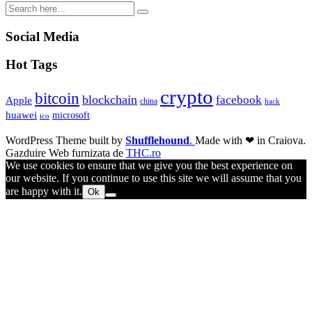
Social Media
Hot Tags
crypto
bitcoin
blockchain
facebook
Apple
china
hack
huawei
microsoft
ico
WordPress Theme built by
Shufflehound
.
Made with ❤ in Craiova.
Gazduire Web furnizata de
THC.ro
We use cookies to ensure that we give you the best experience on
our website. If you continue to use this site we will assume that you
are happy with it.
Ok