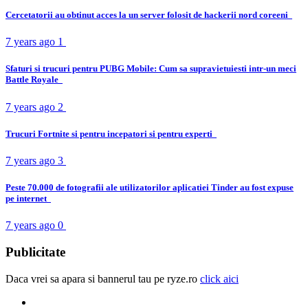
Cercetatorii au obtinut acces la un server folosit de hackerii nord coreeni
7 years ago
1
Sfaturi si trucuri pentru PUBG Mobile: Cum sa supravietuiesti intr-un meci
Battle Royale
7 years ago
2
Trucuri Fortnite si pentru incepatori si pentru experti
7 years ago
3
Peste 70.000 de fotografii ale utilizatorilor aplicatiei Tinder au fost expuse
pe internet
7 years ago
0
Publicitate
Daca vrei sa apara si bannerul tau pe ryze.ro
click aici