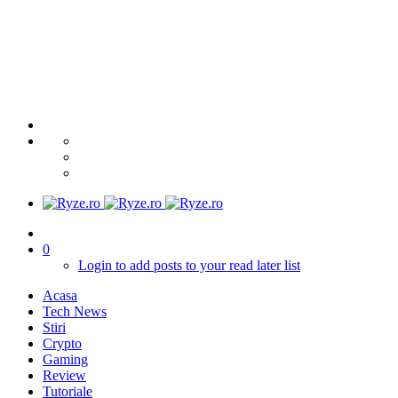
0
Login to add posts to your read later list
Acasa
Tech News
Stiri
Crypto
Gaming
Review
Tutoriale