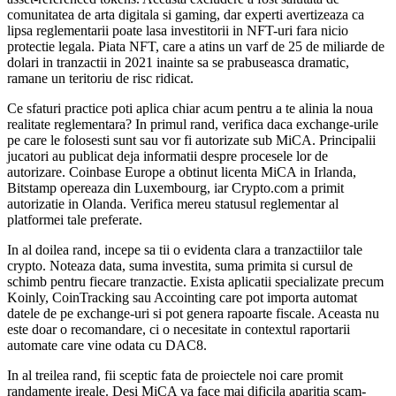
comunitatea de arta digitala si gaming, dar experti avertizeaza ca
lipsa reglementarii poate lasa investitorii in NFT-uri fara nicio
protectie legala. Piata NFT, care a atins un varf de 25 de miliarde de
dolari in tranzactii in 2021 inainte sa se prabuseasca dramatic,
ramane un teritoriu de risc ridicat.
Ce sfaturi practice poti aplica chiar acum pentru a te alinia la noua
realitate reglementara? In primul rand, verifica daca exchange-urile
pe care le folosesti sunt sau vor fi autorizate sub MiCA. Principalii
jucatori au publicat deja informatii despre procesele lor de
autorizare. Coinbase Europe a obtinut licenta MiCA in Irlanda,
Bitstamp opereaza din Luxembourg, iar Crypto.com a primit
autorizatie in Olanda. Verifica mereu statusul reglementar al
platformei tale preferate.
In al doilea rand, incepe sa tii o evidenta clara a tranzactiilor tale
crypto. Noteaza data, suma investita, suma primita si cursul de
schimb pentru fiecare tranzactie. Exista aplicatii specializate precum
Koinly, CoinTracking sau Accointing care pot importa automat
datele de pe exchange-uri si pot genera rapoarte fiscale. Aceasta nu
este doar o recomandare, ci o necesitate in contextul raportarii
automate care vine odata cu DAC8.
In al treilea rand, fii sceptic fata de proiectele noi care promit
randamente ireale. Desi MiCA va face mai dificila aparitia scam-