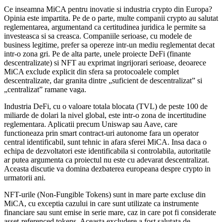
Ce inseamna MiCA pentru inovatie si industria crypto din Europa?
Opinia este impartita. Pe de o parte, multe companii crypto au salutat
reglementarea, argumentand ca certitudinea juridica le permite sa
investeasca si sa creasca. Companiile serioase, cu modele de
business legitime, prefer sa opereze intr-un mediu reglementat decat
intr-o zona gri. Pe de alta parte, unele proiecte DeFi (finante
descentralizate) si NFT au exprimat ingrijorari serioase, deoarece
MiCA exclude explicit din sfera sa protocoalele complet
descentralizate, dar granita dintre „suficient de descentralizat” si
„centralizat” ramane vaga.
Industria DeFi, cu o valoare totala blocata (TVL) de peste 100 de
miliarde de dolari la nivel global, este intr-o zona de incertitudine
reglementara. Aplicatii precum Uniswap sau Aave, care
functioneaza prin smart contract-uri autonome fara un operator
central identificabil, sunt tehnic in afara sferei MiCA. Insa daca o
echipa de dezvoltatori este identificabila si controlabila, autoritatile
ar putea argumenta ca proiectul nu este cu adevarat descentralizat.
Aceasta discutie va domina dezbaterea europeana despre crypto in
urmatorii ani.
NFT-urile (Non-Fungible Tokens) sunt in mare parte excluse din
MiCA, cu exceptia cazului in care sunt utilizate ca instrumente
financiare sau sunt emise in serie mare, caz in care pot fi considerate
asset-referenced tokens. Aceasta excludere a fost salutata de