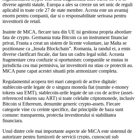
diverse agentii statale, Europa a ales sa creeze un set unic de reguli
aplicabil in toate cele 27 de state membre. Acesta este un avantaj
enorm pentru companii, dar si o responsabilitate serioasa pentru
investitorii de retail.
Inainte de MiCA, fiecare tara din UE isi gestiona propria abordare
fata de crypto. Germania trata Bitcoin ca un instrument financiar
privat, Franta a creat un sistem de licente voluntare, iar Malta se
pozitionase ca „Insula Blockchain”. Romania, la randul ei, a emis
diverse clarificari fiscale, dar fara un cadru legal solid. Aceasta
fragmentare crea confuzie si oportunism: companiile se mutau in
jurisdictia cea mai permisiva, iar investitorii nu stiau ce protectii au.
MiCA pune capat acestei situatii prin armonizare completa.
Regulamentul acopera trei mari categorii de active digitale:
stablecoin-urile legate de o singura moneda fiat (numite e-money
tokens sau EMT), stablecoin-urile legate de un cos de active (asset-
referenced tokens sau ART) si toate celelalte criptomonede, inclusiv
Bitcoin si Ethereum, denumite generic crypto-assets. Fiecare
categorie vine cu cerinte specifice, dar principiile de baza sunt
comune: transparenta, protectia investitorului si stabilitatea
financiara.
Unul dintre cele mai importante aspecte ale MiCA este sistemul de
autorizare pentru furnizorii de servicii crypto, cunoscuti sub