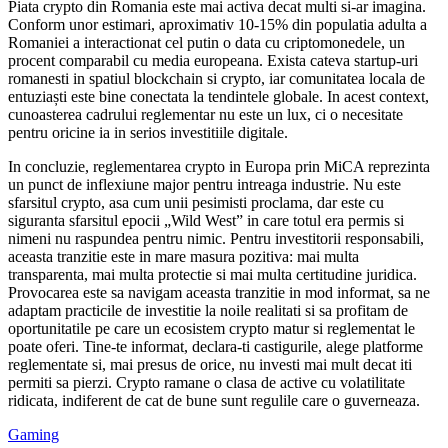
Piata crypto din Romania este mai activa decat multi si-ar imagina.
Conform unor estimari, aproximativ 10-15% din populatia adulta a
Romaniei a interactionat cel putin o data cu criptomonedele, un
procent comparabil cu media europeana. Exista cateva startup-uri
romanesti in spatiul blockchain si crypto, iar comunitatea locala de
entuziaști este bine conectata la tendintele globale. In acest context,
cunoasterea cadrului reglementar nu este un lux, ci o necesitate
pentru oricine ia in serios investitiile digitale.
In concluzie, reglementarea crypto in Europa prin MiCA reprezinta
un punct de inflexiune major pentru intreaga industrie. Nu este
sfarsitul crypto, asa cum unii pesimisti proclama, dar este cu
siguranta sfarsitul epocii „Wild West” in care totul era permis si
nimeni nu raspundea pentru nimic. Pentru investitorii responsabili,
aceasta tranzitie este in mare masura pozitiva: mai multa
transparenta, mai multa protectie si mai multa certitudine juridica.
Provocarea este sa navigam aceasta tranzitie in mod informat, sa ne
adaptam practicile de investitie la noile realitati si sa profitam de
oportunitatile pe care un ecosistem crypto matur si reglementat le
poate oferi. Tine-te informat, declara-ti castigurile, alege platforme
reglementate si, mai presus de orice, nu investi mai mult decat iti
permiti sa pierzi. Crypto ramane o clasa de active cu volatilitate
ridicata, indiferent de cat de bune sunt regulile care o guverneaza.
Gaming