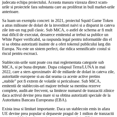
judecata echipa proiectului. Aceasta masura vizeaza direct scam-
urile si proiectele fara substanta care au proliferat in bull market-urile
anterioare.
Sa luam un exemplu concret: in 2021, proiectul Squid Game Token
a atras milioane de dolari de la investitori naivi si a disparut in cateva
zile intr-un rug pull clasic. Sub MiCA, o astfel de schema ar fi mult
mai dificil de executat, deoarece emitentul ar trebui sa publice un
White Paper verificabil, sa raspunda legal pentru informatiile din el
si sa obtina autorizatii inainte de a oferi tokenul publicului larg din
Europa. Nu este un sistem perfect, dar ridica semnificativ costul si
riscul pentru escroaci.
Stablecoin-urile sunt poate cea mai reglementata categorie sub
MiCA, si pe buna dreptate. Dupa colapsul Terra/LUNA in mai
2022, care a sters aproximativ 40 de miliarde de dolari in cateva zile,
autoritatile europene si-au dat seama ca aceste active pretins
„stabile” pot fi extrem de volatile si periculoase. Sub MiCA,
emitentii de stablecoin-uri majore trebuie sa mentina rezerve
complete, audit-ate frecvent, sa limiteze numarul de tranzactii zilnice
daca activul devine prea mare si sa obtina autorizatii speciale de la
Autoritatea Bancara Europeana (EBA).
Exista insa si limitari importante. Daca un stablecoin emis in afara
UE devine prea popular si depaseste pragul de 1 milion de tranzactii