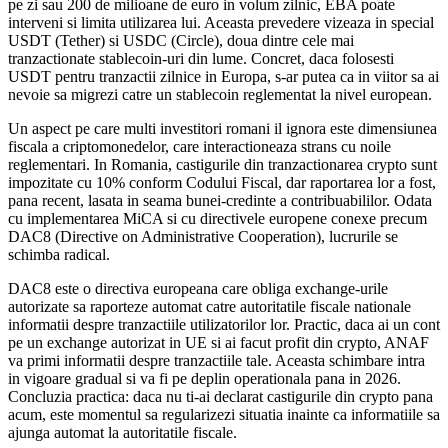
pe zi sau 200 de milioane de euro in volum zilnic, EBA poate
interveni si limita utilizarea lui. Aceasta prevedere vizeaza in special
USDT (Tether) si USDC (Circle), doua dintre cele mai
tranzactionate stablecoin-uri din lume. Concret, daca folosesti
USDT pentru tranzactii zilnice in Europa, s-ar putea ca in viitor sa ai
nevoie sa migrezi catre un stablecoin reglementat la nivel european.
Un aspect pe care multi investitori romani il ignora este dimensiunea
fiscala a criptomonedelor, care interactioneaza strans cu noile
reglementari. In Romania, castigurile din tranzactionarea crypto sunt
impozitate cu 10% conform Codului Fiscal, dar raportarea lor a fost,
pana recent, lasata in seama bunei-credinte a contribuabililor. Odata
cu implementarea MiCA si cu directivele europene conexe precum
DAC8 (Directive on Administrative Cooperation), lucrurile se
schimba radical.
DAC8 este o directiva europeana care obliga exchange-urile
autorizate sa raporteze automat catre autoritatile fiscale nationale
informatii despre tranzactiile utilizatorilor lor. Practic, daca ai un cont
pe un exchange autorizat in UE si ai facut profit din crypto, ANAF
va primi informatii despre tranzactiile tale. Aceasta schimbare intra
in vigoare gradual si va fi pe deplin operationala pana in 2026.
Concluzia practica: daca nu ti-ai declarat castigurile din crypto pana
acum, este momentul sa regularizezi situatia inainte ca informatiile sa
ajunga automat la autoritatile fiscale.