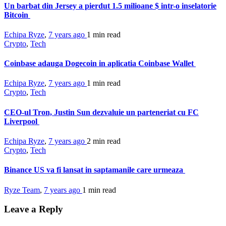
Un barbat din Jersey a pierdut 1.5 milioane $ intr-o inselatorie
Bitcoin
Echipa Ryze
,
7 years ago
1 min
read
Crypto
,
Tech
Coinbase adauga Dogecoin in aplicatia Coinbase Wallet
Echipa Ryze
,
7 years ago
1 min
read
Crypto
,
Tech
CEO-ul Tron, Justin Sun dezvaluie un parteneriat cu FC
Liverpool
Echipa Ryze
,
7 years ago
2 min
read
Crypto
,
Tech
Binance US va fi lansat in saptamanile care urmeaza
Ryze Team
,
7 years ago
1 min
read
Leave a Reply