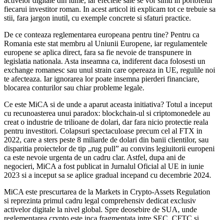
activelor digitale din lume, iar efectele sale se vor simti in portofelul
fiecarui investitor roman. In acest articol iti explicam tot ce trebuie sa
stii, fara jargon inutil, cu exemple concrete si sfaturi practice.
De ce conteaza reglementarea europeana pentru tine? Pentru ca
Romania este stat membru al Uniunii Europene, iar regulamentele
europene se aplica direct, fara sa fie nevoie de transpunere in
legislatia nationala. Asta inseamna ca, indiferent daca folosesti un
exchange romanesc sau unul strain care opereaza in UE, regulile noi
te afecteaza. Iar ignorarea lor poate insemna pierderi financiare,
blocarea conturilor sau chiar probleme legale.
Ce este MiCA si de unde a aparut aceasta initiativa? Totul a inceput
cu recunoasterea unui paradox: blockchain-ul si criptomonedele au
creat o industrie de trilioane de dolari, dar fara nicio protectie reala
pentru investitori. Colapsuri spectaculoase precum cel al FTX in
2022, care a sters peste 8 miliarde de dolari din banii clientilor, sau
disparitia proiectelor de tip „rug pull” au convins legiuitorii europeni
ca este nevoie urgenta de un cadru clar. Astfel, dupa ani de
negocieri, MiCA a fost publicat in Jurnalul Oficial al UE in iunie
2023 si a inceput sa se aplice gradual incepand cu decembrie 2024.
MiCA este prescurtarea de la Markets in Crypto-Assets Regulation
si reprezinta primul cadru legal comprehensiv dedicat exclusiv
activelor digitale la nivel global. Spre deosebire de SUA, unde
reglementarea crypto este inca fragmentata intre SEC, CFTC si