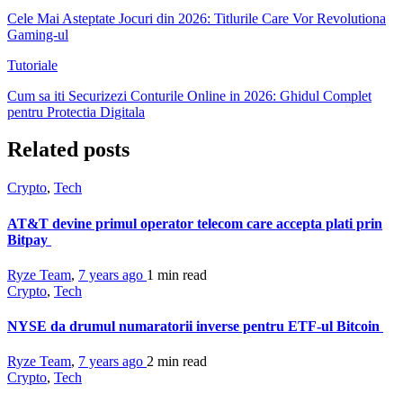
Cele Mai Asteptate Jocuri din 2026: Titlurile Care Vor Revolutiona
Gaming-ul
Tutoriale
Cum sa iti Securizezi Conturile Online in 2026: Ghidul Complet
pentru Protectia Digitala
Related posts
Crypto
,
Tech
AT&T devine primul operator telecom care accepta plati prin
Bitpay
Ryze Team
,
7 years ago
1 min
read
Crypto
,
Tech
NYSE da drumul numaratorii inverse pentru ETF-ul Bitcoin
Ryze Team
,
7 years ago
2 min
read
Crypto
,
Tech