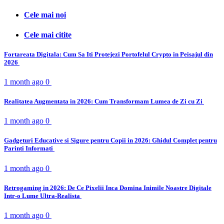
Cele mai noi
Cele mai citite
Fortareata Digitala: Cum Sa Iti Protejezi Portofelul Crypto in Peisajul din
2026
1 month ago
0
Realitatea Augmentata in 2026: Cum Transformam Lumea de Zi cu Zi
1 month ago
0
Gadgeturi Educative si Sigure pentru Copii in 2026: Ghidul Complet pentru
Parinti Informati
1 month ago
0
Retrogaming in 2026: De Ce Pixelii Inca Domina Inimile Noastre Digitale
Intr-o Lume Ultra-Realista
1 month ago
0