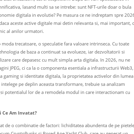
ificativa, lasand multi sa se intrebe: sunt NFT-urile doar o bula
onomie digitala in evolutie? Pe masura ce ne indreptam spre 202
ca aceste active digitale mai detin relevanta si, mai important, 
mic al anilor urmatori.
 o moda trecatoare, o speculatie fara valoare intrinseca. Cu toate
hnologia de baza a continuat sa evolueze, iar dezvoltatorii si
ilizare care depasesc cu mult simpla arta digitala. In 2026, nu ne
agini JPEG, ci ca la o componenta esentiala a infrastructurii Web3,
la gaming si identitate digitala, la proprietatea activelor din lumea
 a intelege pe deplin aceasta transformare, trebuie sa analizam
a si potentialul lor de a remodela modul in care interactionam cu
i Ce Am Invatat?
 de o combinatie de factori: lichiditatea abundenta de pe pietel
recum CryptoPunks si Bored Ape Yacht Club, care au generat un