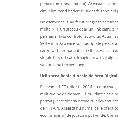
pentru functionalitati noi). Aceasta inseamn
alta, eliminand barierele si deschizand noi p
De asemenea, s-au facut progrese considerabi
multe NFT-uri stocau doar un link catre o i
permanenta si controlul activului. Acum, so
System) si Arweave sunt adoptate pe scara l
cenzura si permanent accesibile. Aceasta e
simple link-uri catre imagini in active digi
valoarea pe termen lung.
Utilitatea Reala dincolo de Arta Digital
Relevanta NFT-urilor in 2026 nu mai este dict
multitudine de domenii. Unul dintre cele m
permit jucatorilor sa detina cu adevarat act
de NFT-uri. Aceasta nu numai ca le ofera con
economice, unde jucatorii pot vinde, tranza