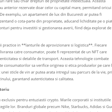
uri rare sau chiar drepturi de proprietate intelectuala. Aceasta
rau anterior rezervate doar celor cu capital mare, permitand oricui
. De exemplu, un apartament de lux din Bucuresti ar putea fi
ezentand o cota-parte din proprietate, aducand lichiditate pe o pia
onturi pentru investitii si gestionarea averii, fiind deja explorat de
i practice in **lanturile de aprovizionare si logistica**. Fiecare
 livrarea catre consumator, poate fi reprezentat de un NFT care
tenticitatea si detaliile de transport. Aceasta tehnologie combate
e consumatorilor sa verifice originea si etica produselor pe care 
nei sticle de vin ar putea arata intregul sau parcurs de la vie, pr
nului, garantand autenticitatea si calitatea.
toriu
clusiv pentru entuziastii crypto. Marile corporatii si institutiile
ategiile lor. Branduri globale precum Nike, Starbucks, Adidas si Gu