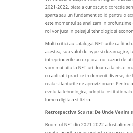
2021-2022, piata a cunoscut o corectie semn
sparta sau un fundament solid pentru o ec
este momentul sa analizam in profunzime da
rol vor juca in peisajul tehnologic si econo
Multi critici au catalogat NFT-urile ca fiind
acestea, sub valul de hype si dezamagire, te
intreprinderile au explorat noi cazuri de ut
vom mai uita la NFT-uri doar ca la niste im
cu aplicatii practice in domenii diverse, de 
reala si lanturile de aprovizionare. Pentru
evolutia tehnologica, adoptia institutional
lumea digitala si fizica.
Retrospectiva Scurta: De Unde Venim s
Boom-ul NFT din 2021-2022 a fost alimentat
crypto, aparitia unor proiecte de succes p