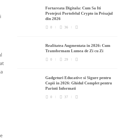
Fortareata Digitala: Cum Sa Iti
Protejezi Portofelul Crypto in Peisajul
i
din 2026
0
36
Realitatea Augmentata in 2026: Cum
Transformam Lumea de Zi cu Zi
ul
0
29
at
ca
Gadgeturi Educative si Sigure pentru
Copii in 2026: Ghidul Complet pentru
Parinti Informati
0
37
le