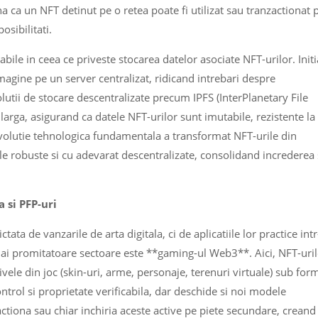
a ca un NFT detinut pe o retea poate fi utilizat sau tranzactionat 
osibilitati.
le in ceea ce priveste stocarea datelor asociate NFT-urilor. Initi
magine pe un server centralizat, ridicand intrebari despre
lutii de stocare descentralizate precum IPFS (InterPlanetary File
arga, asigurand ca datele NFT-urilor sunt imutabile, rezistente la
volutie tehnologica fundamentala a transformat NFT-urile din
tale robuste si cu adevarat descentralizate, consolidand increderea 
a si PFP-uri
ata de vanzarile de arta digitala, ci de aplicatiile lor practice int
ai promitatoare sectoare este **gaming-ul Web3**. Aici, NFT-uril
ivele din joc (skin-uri, arme, personaje, terenuri virtuale) sub for
trol si proprietate verificabila, dar deschide si noi modele
ctiona sau chiar inchiria aceste active pe piete secundare, creand