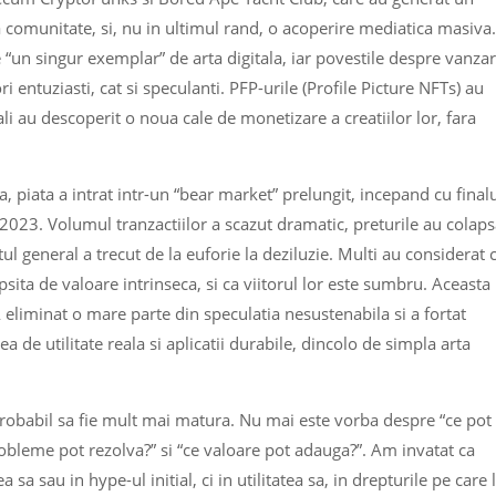
a comunitate, si, nu in ultimul rand, o acoperire mediatica masiva.
 “un singur exemplar” de arta digitala, iar povestile despre vanzar
i entuziasti, cat si speculanti. PFP-urile (Profile Picture NFTs) au
tali au descoperit o noua cale de monetizare a creatiilor lor, fara
, piata a intrat intr-un “bear market” prelungit, incepand cu final
2023. Volumul tranzactiilor a scazut dramatic, preturile au colaps
ul general a trecut de la euforie la deziluzie. Multi au considerat 
psita de valoare intrinseca, si ca viitorul lor este sumbru. Aceasta
 A eliminat o mare parte din speculatia nesustenabila si a fortat
 de utilitate reala si aplicatii durabile, dincolo de simpla arta
probabil sa fie mult mai matura. Nu mai este vorba despre “ce pot
robleme pot rezolva?” si “ce valoare pot adauga?”. Am invatat ca
sa sau in hype-ul initial, ci in utilitatea sa, in drepturile pe care 