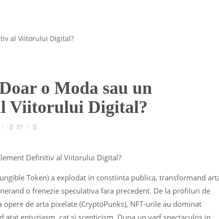
 Doar o Moda sau un
l Viitorului Digital?
57
ungible Token) a explodat in constiinta publica, transformand art
generand o frenezie speculativa fara precedent. De la profiluri de
a opere de arta pixelate (CryptoPunks), NFT-urile au dominat
nd atat entuziasm, cat si scepticism. Dupa un varf spectaculos in