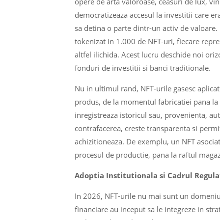
opere de arta valoroase, ceasuri de lux, vin
democratizeaza accesul la investitii care e
sa detina o parte dintr-un activ de valoare
tokenizat in 1.000 de NFT-uri, fiecare repr
altfel ilichida. Acest lucru deschide noi oriz
fonduri de investitii si banci traditionale.
Nu in ultimul rand, NFT-urile gasesc aplicati
produs, de la momentul fabricatiei pana la
inregistreaza istoricul sau, provenienta, au
contrafacerea, creste transparenta si permit
achizitioneaza. De exemplu, un NFT asociat u
procesul de productie, pana la raftul magazi
Adoptia Institutionala si Cadrul Regula
In 2026, NFT-urile nu mai sunt un domeniu ex
financiare au inceput sa le integreze in str