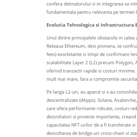
confera detinatorului si in integrarea sa i
fundamentala pentru relevanta pe termen lun
Evolutia Tehnologica si Infrastructura
Unul dintre principalele obstacole in calea 
Reteaua Ethereum, desi pioniera, se confrun
fees) exorbitante si timpi de confirmare lent
scalabilitate Layer 2 (L2) precum Polygon,
oferind tranzactii rapide si costuri minime.
mult mai mare, fara a compromite securitat
Pe langa L2-uri, au aparut si s-au consolida
descentralizate (dApps). Solana, Avalanche
care ofera performante ridicate, costuri red
dezvoltatori si proiecte importante, creand 
capacitatea NFT-urilor de a fi transferate si 
dezvoltarea de bridge-uri cross-chain si st