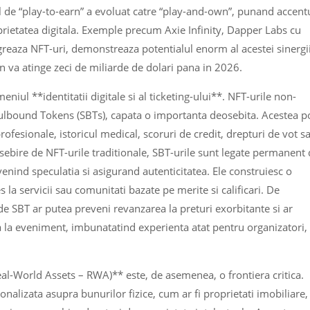
l de “play-to-earn” a evoluat catre “play-and-own”, punand accent
prietatea digitala. Exemple precum Axie Infinity, Dapper Labs cu
egreaza NFT-uri, demonstreaza potentialul enorm al acestei sinergii
 va atinge zeci de miliarde de dolari pana in 2026.
niul **identitatii digitale si al ticketing-ului**. NFT-urile non-
ulbound Tokens (SBTs), capata o importanta deosebita. Acestea p
ofesionale, istoricul medical, scoruri de credit, drepturi de vot s
bire de NFT-urile traditionale, SBT-urile sunt legate permanent 
evenind speculatia si asigurand autenticitatea. Ele construiesc o
es la servicii sau comunitati bazate pe merite si calificari. De
e SBT ar putea preveni revanzarea la preturi exorbitante si ar
ra la eveniment, imbunatatind experienta atat pentru organizatori,
al-World Assets – RWA)** este, de asemenea, o frontiera critica.
onalizata asupra bunurilor fizice, cum ar fi proprietati imobiliare,