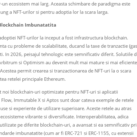
ntr-un ecosistem mai larg. Aceasta schimbare de paradigma este
g a NFT-urilor si pentru adoptia lor la scara larga.
 Blockchain Imbunatatita
adoptiei NFT-urilor la inceput a fost infrastructura blockchain.
ta cu probleme de scalabilitate, ducand la taxe de tranzactie (ga
i. In 2026, peisajul tehnologic este semnificativ diferit. Solutiile 
 Arbitrum si Optimism au devenit mult mai mature si mai eficiente
 Acestea permit crearea si tranzactionarea de NFT-uri la o scara
ea retelei principale Ethereum.
t noi blockchain-uri optimizate pentru NFT-uri si aplicatii
, Flow, Immutable X si Aptos sunt doar cateva exemple de retele
use si experiente de utilizare superioare. Aceste retele au atras
ecosisteme vibrante si diversificate. Interoperabilitatea, adica
utilizate pe diferite blockchain-uri, a avansat si ea semnificativ pr
andarde imbunatatite (cum ar fi ERC-721 si ERC-1155, cu extensii