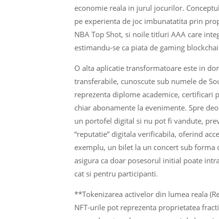
economie reala in jurul jocurilor. Conceptu
pe experienta de joc imbunatatita prin pro
NBA Top Shot, si noile titluri AAA care int
estimandu-se ca piata de gaming blockchain
O alta aplicatie transformatoare este in dome
transferabile, cunoscute sub numele de So
reprezenta diplome academice, certificari pr
chiar abonamente la evenimente. Spre deose
un portofel digital si nu pot fi vandute, pr
“reputatie” digitala verificabila, oferind acc
exemplu, un bilet la un concert sub forma d
asigura ca doar posesorul initial poate int
cat si pentru participanti.
**Tokenizarea activelor din lumea reala (Re
NFT-urile pot reprezenta proprietatea fracti