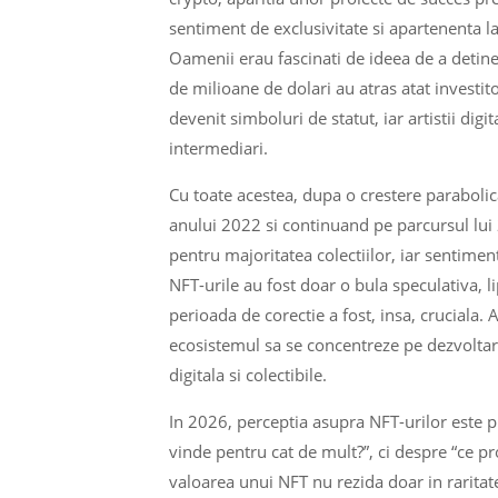
sentiment de exclusivitate si apartenenta l
Oamenii erau fascinati de ideea de a detine
de milioane de dolari au atras atat investitor
devenit simboluri de statut, iar artistii digi
intermediari.
Cu toate acestea, dupa o crestere parabolica
anului 2022 si continuand pe parcursul lui 
pentru majoritatea colectiilor, iar sentiment
NFT-urile au fost doar o bula speculativa, li
perioada de corectie a fost, insa, cruciala.
ecosistemul sa se concentreze pe dezvoltarea
digitala si colectibile.
In 2026, perceptia asupra NFT-urilor este 
vinde pentru cat de mult?”, ci despre “ce p
valoarea unui NFT nu rezida doar in raritatea 