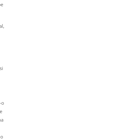
pe
al,
si
r-o
e
ma
 o