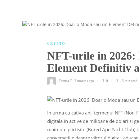
CRYPTO
NFT-urile in 2026:
Element Definitiv a
Denisa T.
,
2 months ago
0
13 min
read
In urma cu cativa ani, termenul NFT (Non-F
digitala in active de milioane de dolari si 
maimute plictisite (Bored Ape Yacht Club) l
conversatiile despre viitorul digital, aduca